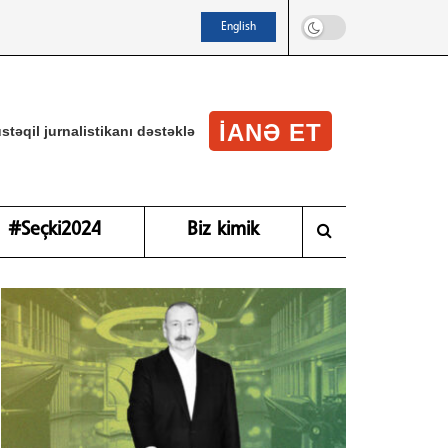
English
IANƏ ET
stəqil jurnalistikanı dəstəklə
#Seçki2024
Biz kimik