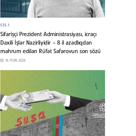
535.1
Sifarişçi Prezident Administrasiyası, icraçı
Daxili İşlər Nazirliyidir – 8 il azadlıqdan
məhrum edilən Rüfət Səfərovun son sözü
16 İYUN 2026