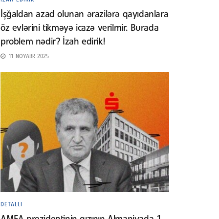
İşğaldan azad olunan ərazilərə qayıdanlara
öz evlərini tikməyə icazə verilmir. Burada
problem nədir? İzah edirik!
11 NOYABR 2025
DETALLI