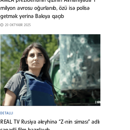
AMEA prezidentinin qızının Almaniyada 1
milyon avrosu oğurlanıb, özü isə polisə
getmək yerinə Bakıya qaçıb
20 OKTYABR 2025
DETALLI
REAL TV Rusiya əleyhinə “Z-nin siması” adlı