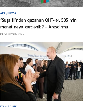
ARAŞDIRMA
“Şuşa ili”ndən qazanan QHT-lər. 585 min
manat nəyə xərclənib? – Araşdırma
14 NOYABR 2025
İZAH EDIRIK