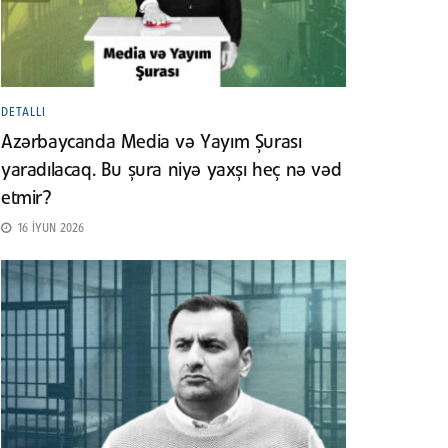
DETALLI
Azərbaycanda Media və Yayım Şurası
yaradılacaq. Bu şura niyə yaxşı heç nə vəd
etmir?
16 İYUN 2026