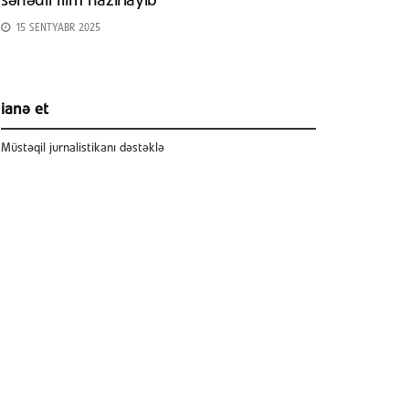
sənədli film hazırlayıb
15 SENTYABR 2025
ianə et
Müstəqil jurnalistikanı dəstəklə