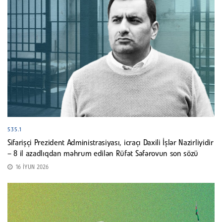
535.1
Sifarişçi Prezident Administrasiyası, icraçı Daxili İşlər Nazirliyidir
– 8 il azadlıqdan məhrum edilən Rüfət Səfərovun son sözü
16 İYUN 2026