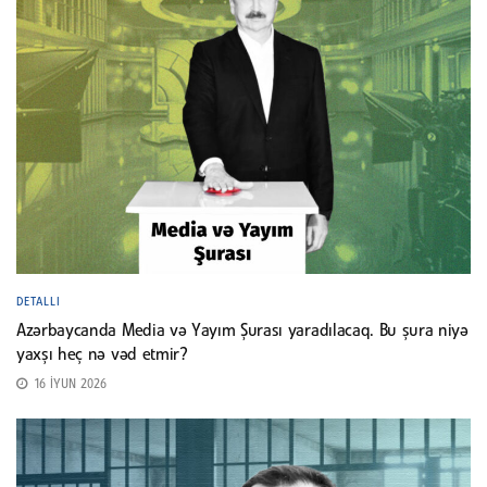
DETALLI
Azərbaycanda Media və Yayım Şurası yaradılacaq. Bu şura niyə
yaxşı heç nə vəd etmir?
16 İYUN 2026