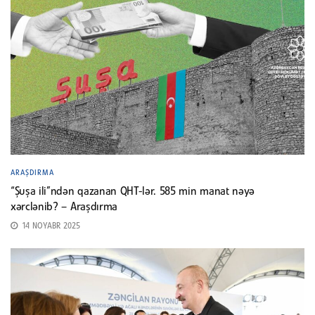
ARAŞDIRMA
“Şuşa ili”ndən qazanan QHT-lər. 585 min manat nəyə
xərclənib? – Araşdırma
14 NOYABR 2025