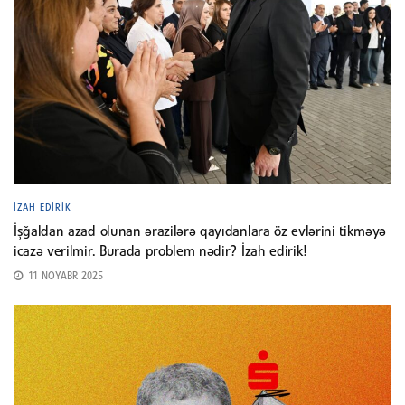
İZAH EDIRIK
İşğaldan azad olunan ərazilərə qayıdanlara öz evlərini tikməyə
icazə verilmir. Burada problem nədir? İzah edirik!
11 NOYABR 2025