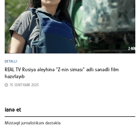
DETALLI
REAL TV Rusiya əleyhinə “Z-nin siması” adlı sənədli film
hazırlayıb
15 SENTYABR 2025
ianə et
Müstəqil jurnalistikanı dəstəklə