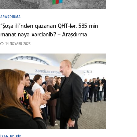
ARAŞDIRMA
“Şuşa ili”ndən qazanan QHT-lər. 585 min
manat nəyə xərclənib? – Araşdırma
14 NOYABR 2025
İZAH EDIRIK