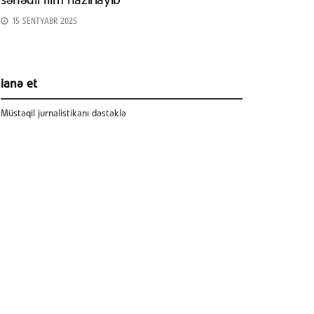
sənədli film hazırlayıb
15 SENTYABR 2025
ianə et
Müstəqil jurnalistikanı dəstəklə