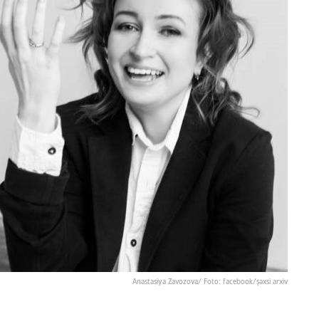
Anastasiya Zavozova/ Foto: facebook/şəxsi arxiv