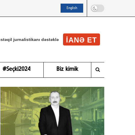
English
IANƏ ET
stəqil jurnalistikanı dəstəklə
#Seçki2024
Biz kimik