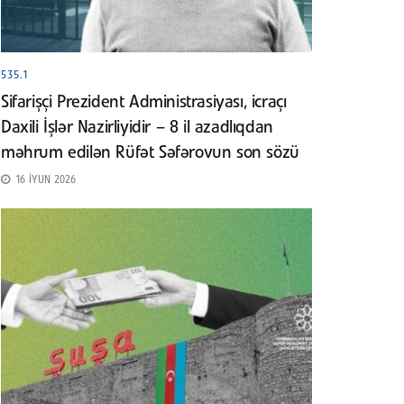
535.1
Sifarişçi Prezident Administrasiyası, icraçı
Daxili İşlər Nazirliyidir – 8 il azadlıqdan
məhrum edilən Rüfət Səfərovun son sözü
16 İYUN 2026