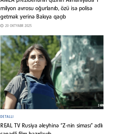
AMEA prezidentinin qızının Almaniyada 1
milyon avrosu oğurlanıb, özü isə polisə
getmək yerinə Bakıya qaçıb
20 OKTYABR 2025
DETALLI
REAL TV Rusiya əleyhinə “Z-nin siması” adlı