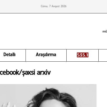
Cümə, 7 Avqust 2026
mü
Detallı
Araşdırma
cebook/şəxsi arxiv