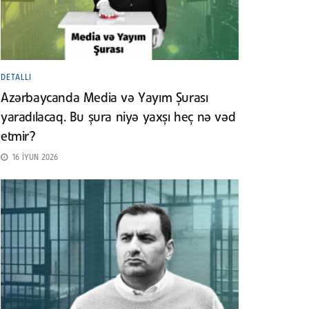
DETALLI
Azərbaycanda Media və Yayım Şurası
yaradılacaq. Bu şura niyə yaxşı heç nə vəd
etmir?
16 İYUN 2026