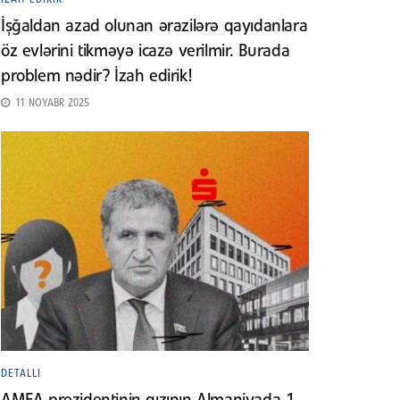
İşğaldan azad olunan ərazilərə qayıdanlara
öz evlərini tikməyə icazə verilmir. Burada
problem nədir? İzah edirik!
11 NOYABR 2025
DETALLI