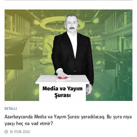
DETALLI
Azərbaycanda Media və Yayım Şurası yaradılacaq. Bu şura niyə
yaxşı heç nə vəd etmir?
16 İYUN 2026