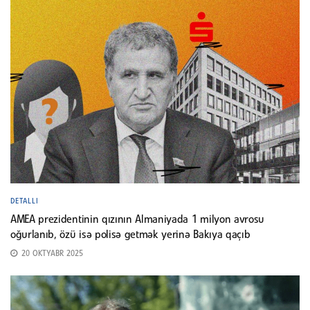
DETALLI
AMEA prezidentinin qızının Almaniyada 1 milyon avrosu
oğurlanıb, özü isə polisə getmək yerinə Bakıya qaçıb
20 OKTYABR 2025