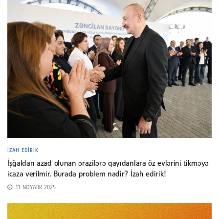
İZAH EDIRIK
İşğaldan azad olunan ərazilərə qayıdanlara öz evlərini tikməyə
icazə verilmir. Burada problem nədir? İzah edirik!
11 NOYABR 2025