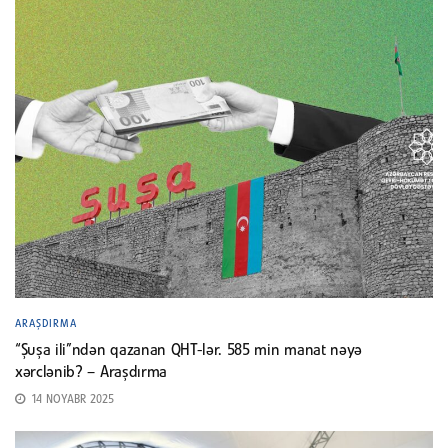
ARAŞDIRMA
“Şuşa ili”ndən qazanan QHT-lər. 585 min manat nəyə
xərclənib? – Araşdırma
14 NOYABR 2025