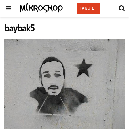
IANƏ ET
baybak5