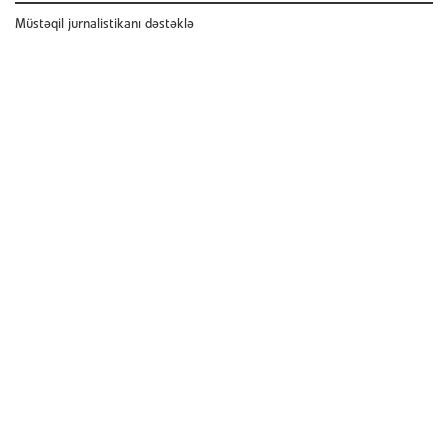
Müstəqil jurnalistikanı dəstəklə