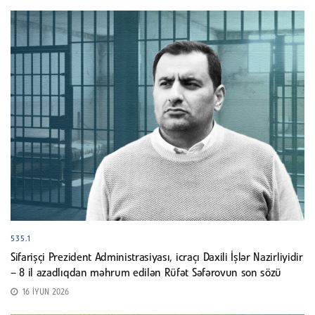
535.1
Sifarişçi Prezident Administrasiyası, icraçı Daxili İşlər Nazirliyidir
– 8 il azadlıqdan məhrum edilən Rüfət Səfərovun son sözü
16 İYUN 2026