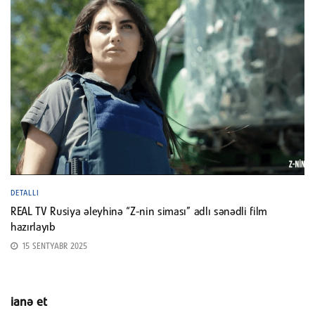
DETALLI
REAL TV Rusiya əleyhinə “Z-nin siması” adlı sənədli film
hazırlayıb
15 SENTYABR 2025
ianə et