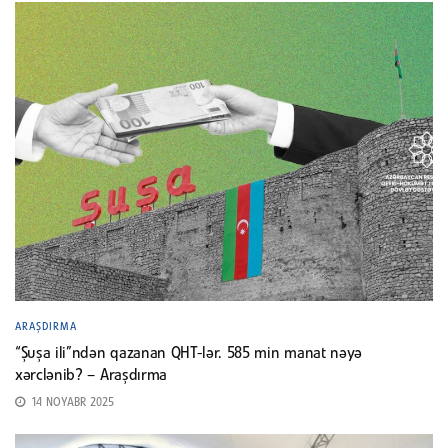
ARAŞDIRMA
“Şuşa ili”ndən qazanan QHT-lər. 585 min manat nəyə
xərclənib? – Araşdırma
14 NOYABR 2025