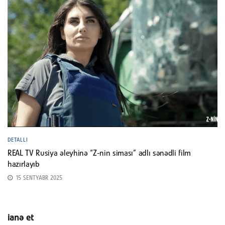
DETALLI
REAL TV Rusiya əleyhinə “Z-nin siması” adlı sənədli film
hazırlayıb
15 SENTYABR 2025
ianə et