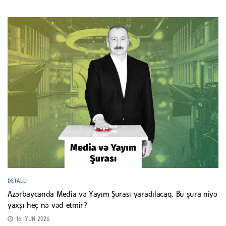
DETALLI
Azərbaycanda Media və Yayım Şurası yaradılacaq. Bu şura niyə
yaxşı heç nə vəd etmir?
16 İYUN 2026