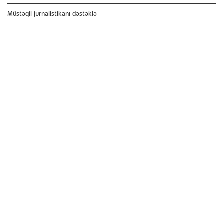
Müstəqil jurnalistikanı dəstəklə