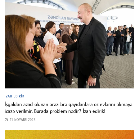
İZAH EDIRIK
İşğaldan azad olunan ərazilərə qayıdanlara öz evlərini tikməyə
icazə verilmir. Burada problem nədir? İzah edirik!
11 NOYABR 2025