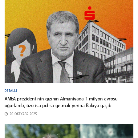
DETALLI
AMEA prezidentinin qızının Almaniyada 1 milyon avrosu
oğurlanıb, özü isə polisə getmək yerinə Bakıya qaçıb
20 OKTYABR 2025