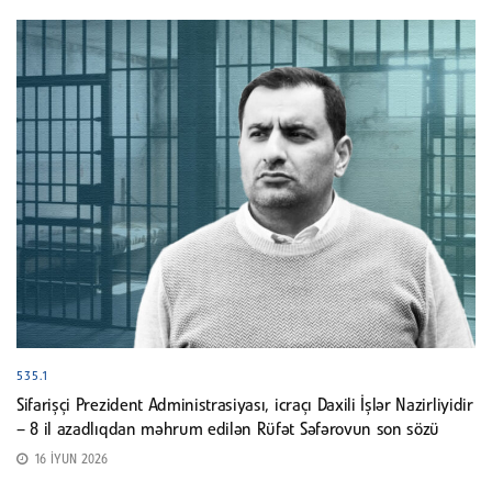
535.1
Sifarişçi Prezident Administrasiyası, icraçı Daxili İşlər Nazirliyidir
– 8 il azadlıqdan məhrum edilən Rüfət Səfərovun son sözü
16 İYUN 2026