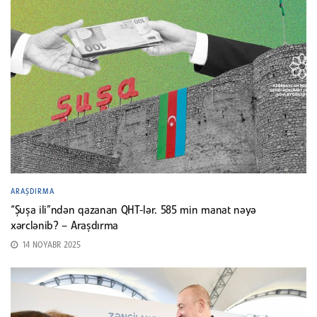
ARAŞDIRMA
“Şuşa ili”ndən qazanan QHT-lər. 585 min manat nəyə
xərclənib? – Araşdırma
14 NOYABR 2025