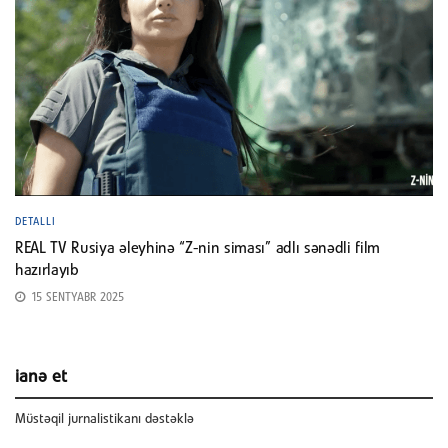
DETALLI
REAL TV Rusiya əleyhinə “Z-nin siması” adlı sənədli film
hazırlayıb
15 SENTYABR 2025
ianə et
Müstəqil jurnalistikanı dəstəklə