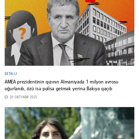
DETALLI
AMEA prezidentinin qızının Almaniyada 1 milyon avrosu
oğurlanıb, özü isə polisə getmək yerinə Bakıya qaçıb
20 OKTYABR 2025