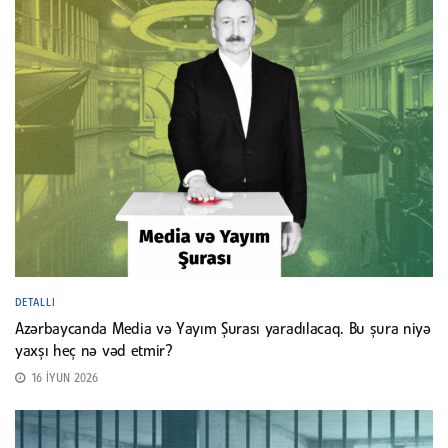
DETALLI
Azərbaycanda Media və Yayım Şurası yaradılacaq. Bu şura niyə
yaxşı heç nə vəd etmir?
16 İYUN 2026