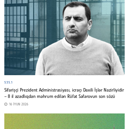
535.1
Sifarişçi Prezident Administrasiyası, icraçı Daxili İşlər Nazirliyidir
– 8 il azadlıqdan məhrum edilən Rüfət Səfərovun son sözü
16 İYUN 2026