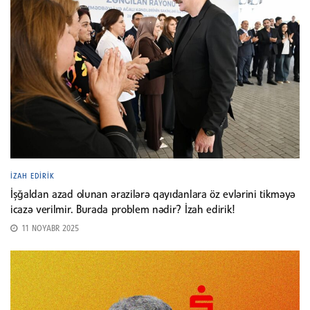
İZAH EDIRIK
İşğaldan azad olunan ərazilərə qayıdanlara öz evlərini tikməyə
icazə verilmir. Burada problem nədir? İzah edirik!
11 NOYABR 2025