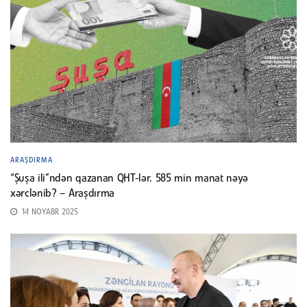
ARAŞDIRMA
“Şuşa ili”ndən qazanan QHT-lər. 585 min manat nəyə
xərclənib? – Araşdırma
14 NOYABR 2025