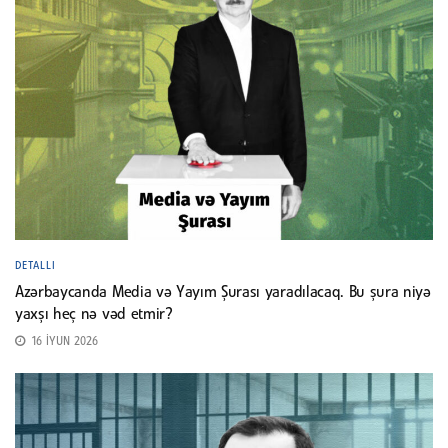
DETALLI
Azərbaycanda Media və Yayım Şurası yaradılacaq. Bu şura niyə
yaxşı heç nə vəd etmir?
16 İYUN 2026