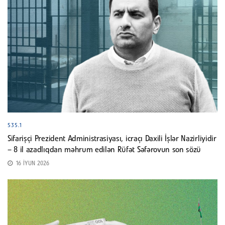
535.1
Sifarişçi Prezident Administrasiyası, icraçı Daxili İşlər Nazirliyidir
– 8 il azadlıqdan məhrum edilən Rüfət Səfərovun son sözü
16 İYUN 2026