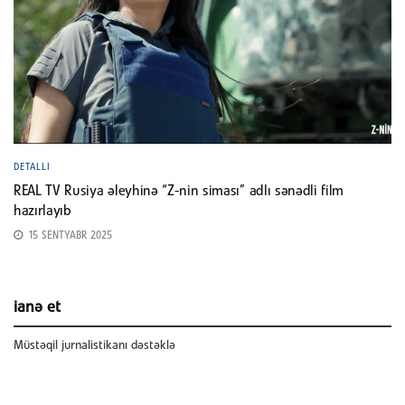
DETALLI
REAL TV Rusiya əleyhinə “Z-nin siması” adlı sənədli film
hazırlayıb
15 SENTYABR 2025
ianə et
Müstəqil jurnalistikanı dəstəklə