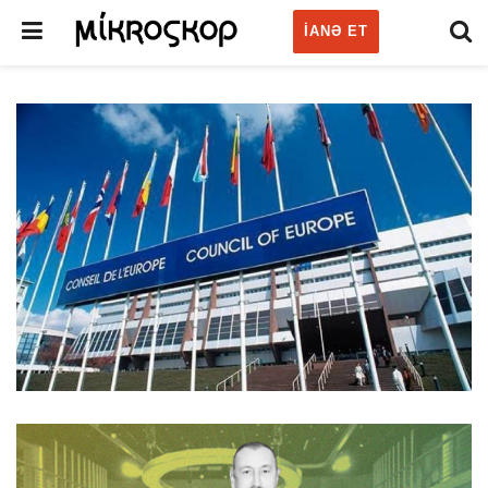
IANƏ ET