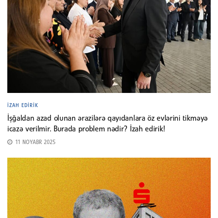
İZAH EDIRIK
İşğaldan azad olunan ərazilərə qayıdanlara öz evlərini tikməyə
icazə verilmir. Burada problem nədir? İzah edirik!
11 NOYABR 2025