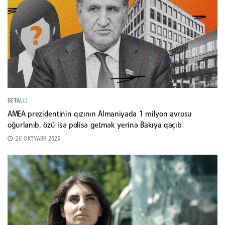
DETALLI
AMEA prezidentinin qızının Almaniyada 1 milyon avrosu
oğurlanıb, özü isə polisə getmək yerinə Bakıya qaçıb
20 OKTYABR 2025