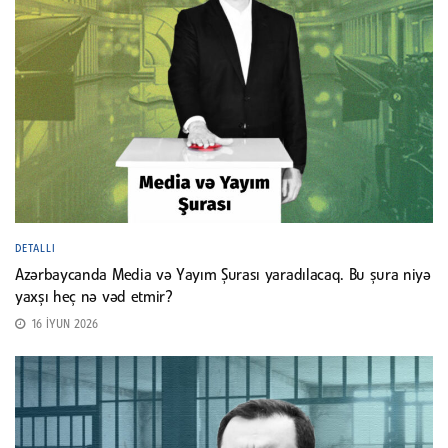
DETALLI
Azərbaycanda Media və Yayım Şurası yaradılacaq. Bu şura niyə
yaxşı heç nə vəd etmir?
16 İYUN 2026