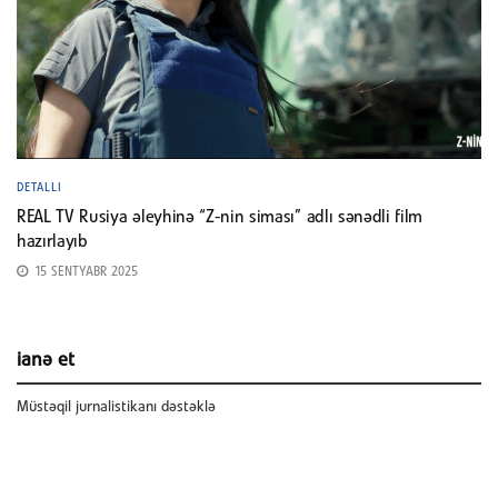
DETALLI
REAL TV Rusiya əleyhinə “Z-nin siması” adlı sənədli film
hazırlayıb
15 SENTYABR 2025
ianə et
Müstəqil jurnalistikanı dəstəklə