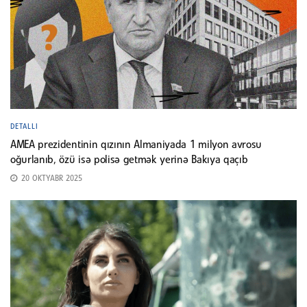
DETALLI
AMEA prezidentinin qızının Almaniyada 1 milyon avrosu
oğurlanıb, özü isə polisə getmək yerinə Bakıya qaçıb
20 OKTYABR 2025