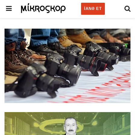
IANƏ ET