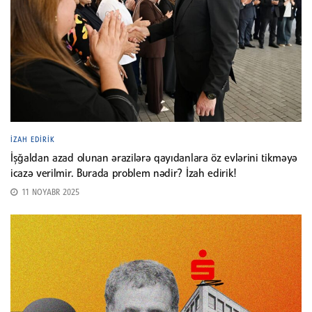
İZAH EDIRIK
İşğaldan azad olunan ərazilərə qayıdanlara öz evlərini tikməyə
icazə verilmir. Burada problem nədir? İzah edirik!
11 NOYABR 2025