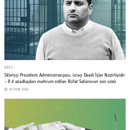
535.1
Sifarişçi Prezident Administrasiyası, icraçı Daxili İşlər Nazirliyidir
– 8 il azadlıqdan məhrum edilən Rüfət Səfərovun son sözü
16 İYUN 2026