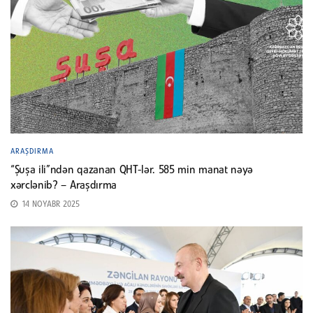
ARAŞDIRMA
“Şuşa ili”ndən qazanan QHT-lər. 585 min manat nəyə
xərclənib? – Araşdırma
14 NOYABR 2025