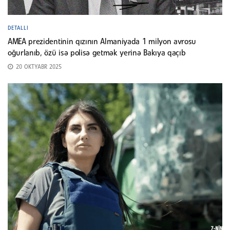
DETALLI
AMEA prezidentinin qızının Almaniyada 1 milyon avrosu
oğurlanıb, özü isə polisə getmək yerinə Bakıya qaçıb
20 OKTYABR 2025