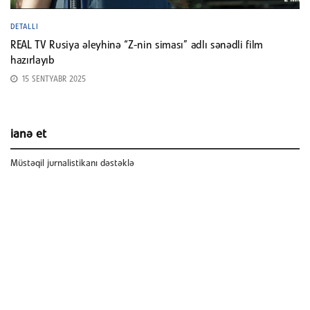
DETALLI
REAL TV Rusiya əleyhinə “Z-nin siması” adlı sənədli film
hazırlayıb
15 SENTYABR 2025
ianə et
Müstəqil jurnalistikanı dəstəklə