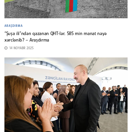
ARAŞDIRMA
“Şuşa ili”ndən qazanan QHT-lər. 585 min manat nəyə
xərclənib? – Araşdırma
14 NOYABR 2025