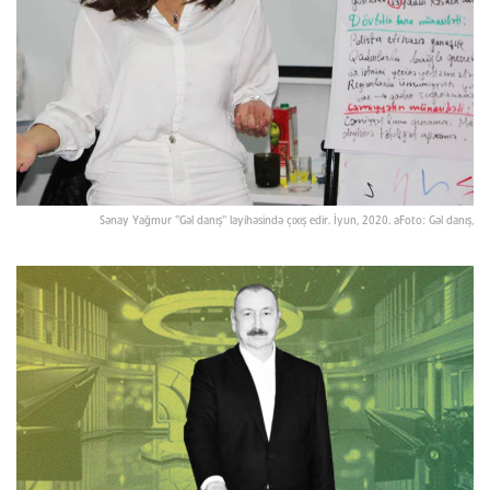
Sənay Yağmur "Gəl danış" layihəsində çıxış edir. İyun, 2020. aFoto: Gəl danış,