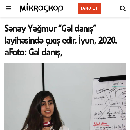
IANƏ ET
Sənay Yağmur “Gəl danış”
layihəsində çıxış edir. İyun, 2020.
aFoto: Gəl danış,