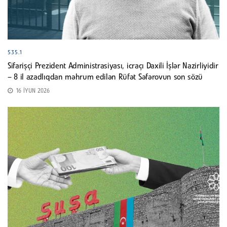
535.1
Sifarişçi Prezident Administrasiyası, icraçı Daxili İşlər Nazirliyidir
– 8 il azadlıqdan məhrum edilən Rüfət Səfərovun son sözü
16 İYUN 2026