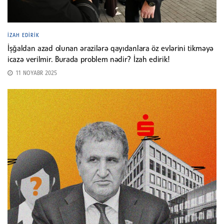
İZAH EDIRIK
İşğaldan azad olunan ərazilərə qayıdanlara öz evlərini tikməyə
icazə verilmir. Burada problem nədir? İzah edirik!
11 NOYABR 2025