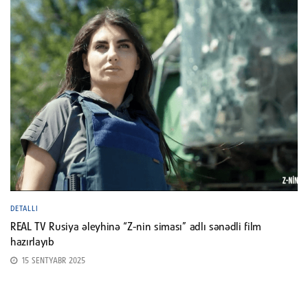
DETALLI
REAL TV Rusiya əleyhinə “Z-nin siması” adlı sənədli film
hazırlayıb
15 SENTYABR 2025