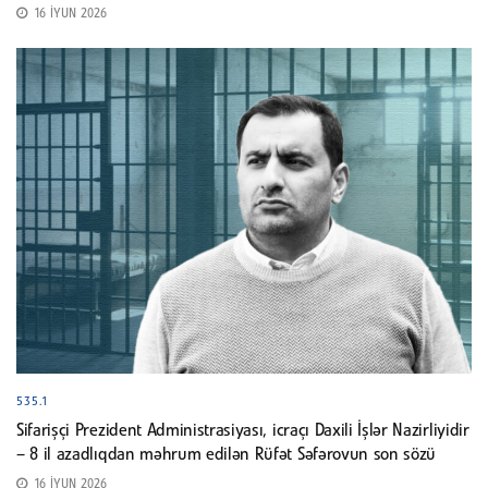
16 İYUN 2026
535.1
Sifarişçi Prezident Administrasiyası, icraçı Daxili İşlər Nazirliyidir
– 8 il azadlıqdan məhrum edilən Rüfət Səfərovun son sözü
16 İYUN 2026