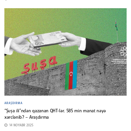
ARAŞDIRMA
“Şuşa ili”ndən qazanan QHT-lər. 585 min manat nəyə
xərclənib? – Araşdırma
14 NOYABR 2025