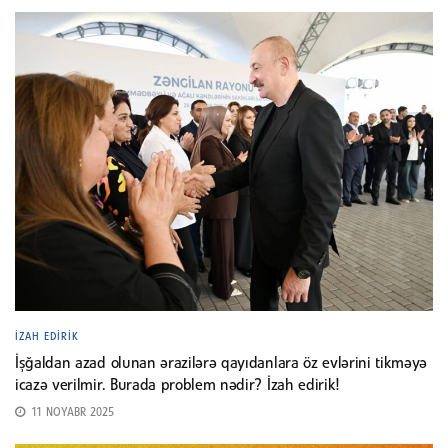
İZAH EDIRIK
İşğaldan azad olunan ərazilərə qayıdanlara öz evlərini tikməyə
icazə verilmir. Burada problem nədir? İzah edirik!
11 NOYABR 2025