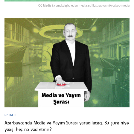
OC Media ilə əməkdaşlıq edən medialar. İllustrasiya:mikroskop media
DETALLI
Azərbaycanda Media və Yayım Şurası yaradılacaq. Bu şura niyə
yaxşı heç nə vəd etmir?