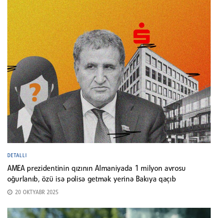
DETALLI
AMEA prezidentinin qızının Almaniyada 1 milyon avrosu
oğurlanıb, özü isə polisə getmək yerinə Bakıya qaçıb
20 OKTYABR 2025