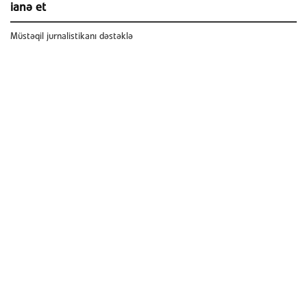
ianə et
Müstəqil jurnalistikanı dəstəklə