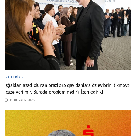
İZAH EDIRIK
İşğaldan azad olunan ərazilərə qayıdanlara öz evlərini tikməyə
icazə verilmir. Burada problem nədir? İzah edirik!
11 NOYABR 2025