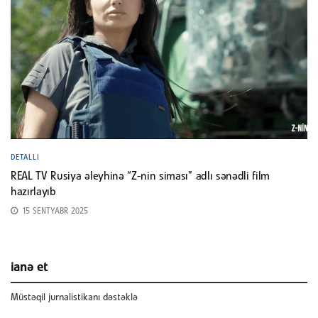
DETALLI
REAL TV Rusiya əleyhinə “Z-nin siması” adlı sənədli film
hazırlayıb
15 SENTYABR 2025
ianə et
Müstəqil jurnalistikanı dəstəklə