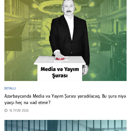
DETALLI
Azərbaycanda Media və Yayım Şurası yaradılacaq. Bu şura niyə
yaxşı heç nə vəd etmir?
16 İYUN 2026