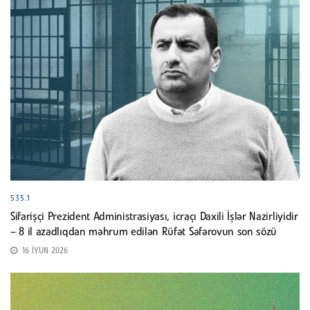
535.1
Sifarişçi Prezident Administrasiyası, icraçı Daxili İşlər Nazirliyidir
– 8 il azadlıqdan məhrum edilən Rüfət Səfərovun son sözü
16 İYUN 2026