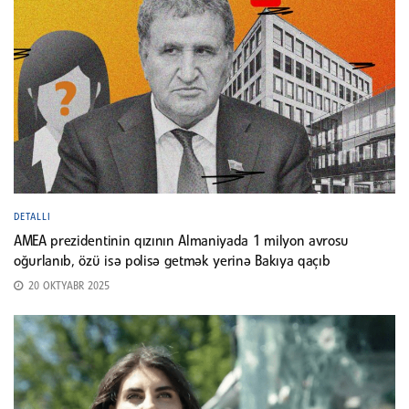
DETALLI
AMEA prezidentinin qızının Almaniyada 1 milyon avrosu
oğurlanıb, özü isə polisə getmək yerinə Bakıya qaçıb
20 OKTYABR 2025