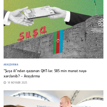
ARAŞDIRMA
“Şuşa ili”ndən qazanan QHT-lər. 585 min manat nəyə
xərclənib? – Araşdırma
14 NOYABR 2025