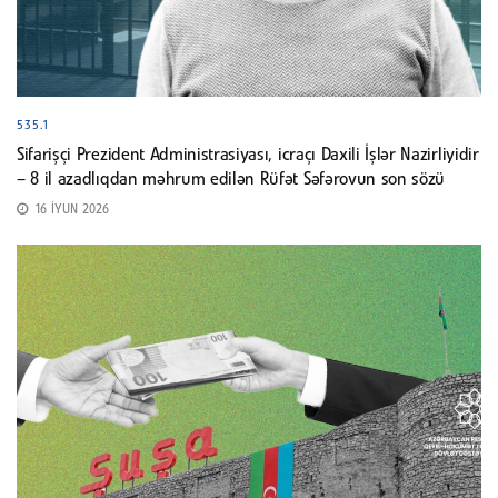
535.1
Sifarişçi Prezident Administrasiyası, icraçı Daxili İşlər Nazirliyidir
– 8 il azadlıqdan məhrum edilən Rüfət Səfərovun son sözü
16 İYUN 2026