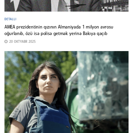
DETALLI
AMEA prezidentinin qızının Almaniyada 1 milyon avrosu
oğurlanıb, özü isə polisə getmək yerinə Bakıya qaçıb
20 OKTYABR 2025