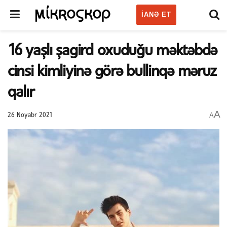
IANƏ ET
16 yaşlı şagird oxuduğu məktəbdə
cinsi kimliyinə görə bullinqə məruz
qalır
A
A
26 Noyabr 2021