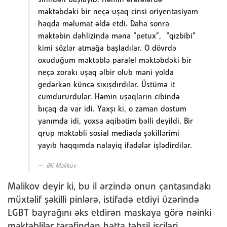
məktəbdəki bir neçə uşaq cinsi oriyentasiyam
haqda məlumat əldə etdi. Daha sonra
məktəbin dəhlizində mənə “petux”, “qızbibi”
kimi sözlər atmağa başladılar. O dövrdə
oxuduğum məktəblə paralel məktəbdəki bir
neçə zorakı uşaq əlbir olub məni yolda
gedərkən küncə sıxışdırdılar. Üstümə it
cumdururdular. Həmin uşaqların cibində
bıçaq da var idi. Yaxşı ki, o zaman dostum
yanımda idi, yoxsa aqibətim bəlli deyildi. Bir
qrup məktəbli sosial mediada şəkillərimi
yayıb haqqımda nalayiq ifadələr işlədirdilər.
Əli Məlikov
Məlikov deyir ki, bu il ərzində onun çantasındakı
müxtəlif şəkilli pinlərə, istifadə etdiyi üzərində
LGBT bayrağını əks etdirən maskaya görə nəinki
məktəblilər tərəfindən hətta təhsil işçiləri