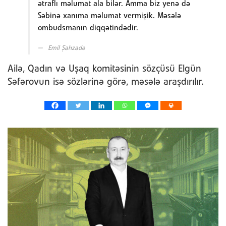
ətraflı məlumat ala bilər. Amma biz yenə də
Səbinə xanıma məlumat vermişik. Məsələ
ombudsmanın diqqətindədir.
Emil Şahzadə
Ailə, Qadın və Uşaq komitəsinin sözçüsü Elgün
Səfərovun isə sözlərinə görə, məsələ araşdırılır.