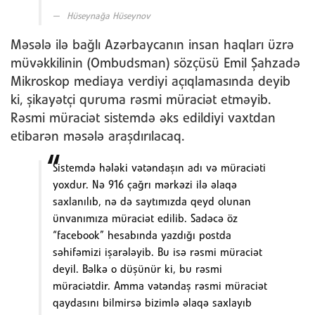
Hüseynağa Hüseynov
Məsələ ilə bağlı Azərbaycanın insan haqları üzrə
müvəkkilinin (Ombudsman) sözçüsü Emil Şahzadə
Mikroskop mediaya verdiyi açıqlamasında deyib
ki, şikayətçi quruma rəsmi müraciət etməyib.
Rəsmi müraciət sistemdə əks edildiyi vaxtdan
etibarən məsələ araşdırılacaq.
Sistemdə hələki vətəndaşın adı və müraciəti
yoxdur. Nə 916 çağrı mərkəzi ilə əlaqə
saxlanılıb, nə də saytımızda qeyd olunan
ünvanımıza müraciət edilib. Sadəcə öz
“facebook” hesabında yazdığı postda
səhifəmizi işarələyib. Bu isə rəsmi müraciət
deyil. Bəlkə o düşünür ki, bu rəsmi
müraciətdir. Amma vətəndaş rəsmi müraciət
qaydasını bilmirsə bizimlə əlaqə saxlayıb