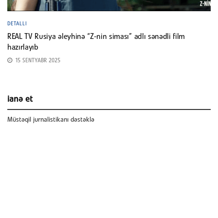
DETALLI
REAL TV Rusiya əleyhinə “Z-nin siması” adlı sənədli film
hazırlayıb
15 SENTYABR 2025
ianə et
Müstəqil jurnalistikanı dəstəklə