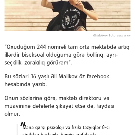
Əli Məlikov. Foto: şəxsi arxiv
“Oxuduğum 244 nömrəli tam orta məktəbdə artıq
illərdir biseksual olduğuma görə bullinq, ayrı-
seçkilik, zorakılıq görürəm”.
Bu sözləri 16 yaşlı Əli Məlikov öz facebook
hesabında yazıb.
Onun sözlərinə görə, məktəb direktoru və
müavininə dəfələrlə şikayət etsə də, faydası
olmur.
Mənə qarşı psixoloji və fiziki təzyiqlər 8-ci
sinifdən başlayıb. Həmin ərəfələrdə