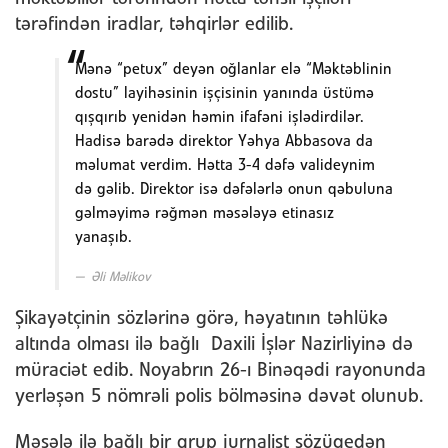
tərəfindən iradlar, təhqirlər edilib.
Mənə “petux” deyən oğlanlar elə “Məktəblinin
dostu” layihəsinin işçisinin yanında üstümə
qışqırıb yenidən həmin ifafəni işlədirdilər.
Hadisə barədə direktor Yəhya Abbasova da
məlumat verdim. Hətta 3-4 dəfə valideynim
də gəlib. Direktor isə dəfələrlə onun qəbuluna
gəlməyimə rəğmən məsələyə etinasız
yanaşıb.
Əli Məlikov
Şikayətçinin sözlərinə görə, həyatının təhlükə
altında olması ilə bağlı Daxili İşlər Nazirliyinə də
müraciət edib. Noyabrın 26-ı Binəqədi rayonunda
yerləşən 5 nömrəli polis bölməsinə dəvət olunub.
Məsələ ilə bağlı bir qrup jurnalist sözügedən