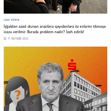
İZAH EDIRIK
İşğaldan azad olunan ərazilərə qayıdanlara öz evlərini tikməyə
icazə verilmir. Burada problem nədir? İzah edirik!
11 NOYABR 2025