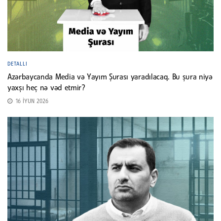
DETALLI
Azərbaycanda Media və Yayım Şurası yaradılacaq. Bu şura niyə
yaxşı heç nə vəd etmir?
16 İYUN 2026