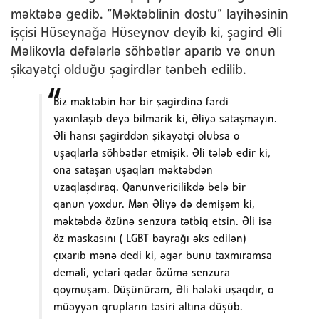
məktəbə gedib. “Məktəblinin dostu” layihəsinin
işçisi Hüseynağa Hüseynov deyib ki, şagird Əli
Məlikovla dəfələrlə söhbətlər aparıb və onun
şikayətçi olduğu şagirdlər tənbeh edilib.
Biz məktəbin hər bir şagirdinə fərdi
yaxınlaşıb deyə bilmərik ki, Əliyə sataşmayın.
Əli hansı şagirddən şikayətçi olubsa o
uşaqlarla söhbətlər etmişik. Əli tələb edir ki,
ona sataşan uşaqları məktəbdən
uzaqlaşdıraq. Qanunvericilikdə belə bir
qanun yoxdur. Mən Əliyə də demişəm ki,
məktəbdə özünə senzura tətbiq etsin. Əli isə
öz maskasını ( LGBT bayrağı əks edilən)
çıxarıb mənə dedi ki, əgər bunu taxmıramsa
deməli, yetəri qədər özümə senzura
qoymuşam. Düşünürəm, Əli hələki uşaqdır, o
müəyyən qrupların təsiri altına düşüb.