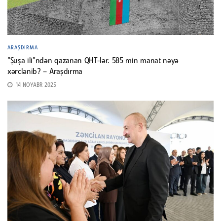
ARAŞDIRMA
“Şuşa ili”ndən qazanan QHT-lər. 585 min manat nəyə
xərclənib? – Araşdırma
14 NOYABR 2025