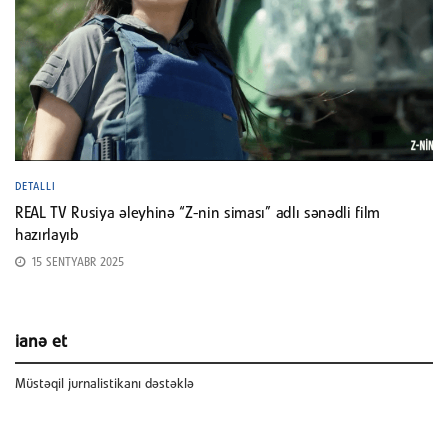
DETALLI
REAL TV Rusiya əleyhinə “Z-nin siması” adlı sənədli film
hazırlayıb
15 SENTYABR 2025
ianə et
Müstəqil jurnalistikanı dəstəklə