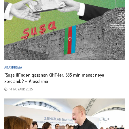
ARAŞDIRMA
“Şuşa ili”ndən qazanan QHT-lər. 585 min manat nəyə
xərclənib? – Araşdırma
14 NOYABR 2025