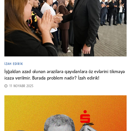
İZAH EDIRIK
İşğaldan azad olunan ərazilərə qayıdanlara öz evlərini tikməyə
icazə verilmir. Burada problem nədir? İzah edirik!
11 NOYABR 2025