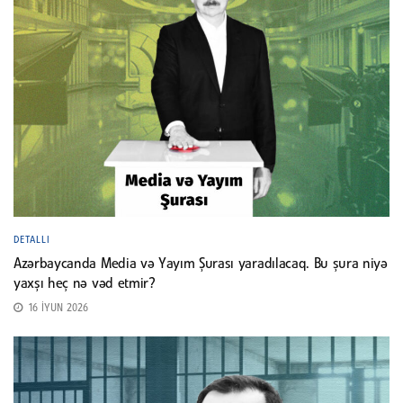
DETALLI
Azərbaycanda Media və Yayım Şurası yaradılacaq. Bu şura niyə
yaxşı heç nə vəd etmir?
16 İYUN 2026