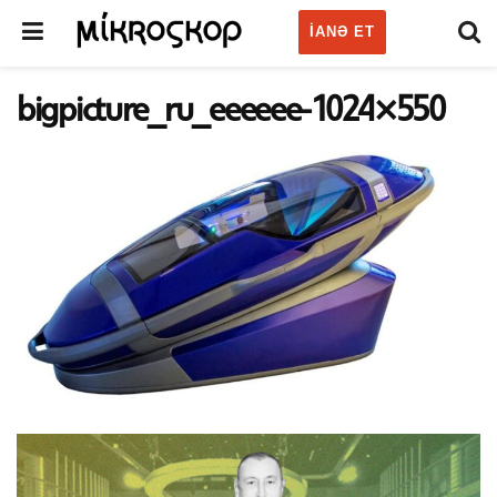
IANƏ ET
bigpicture_ru_eeeeee-1024×550