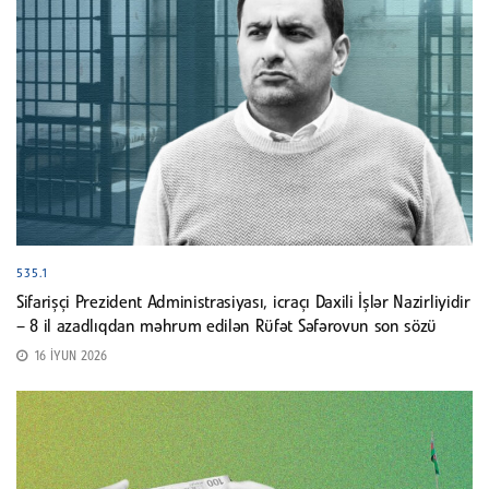
535.1
Sifarişçi Prezident Administrasiyası, icraçı Daxili İşlər Nazirliyidir
– 8 il azadlıqdan məhrum edilən Rüfət Səfərovun son sözü
16 İYUN 2026