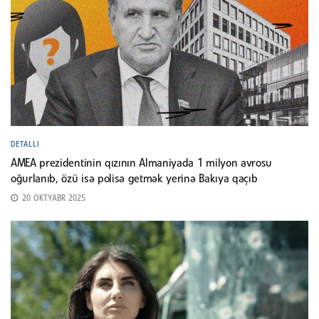
DETALLI
AMEA prezidentinin qızının Almaniyada 1 milyon avrosu
oğurlanıb, özü isə polisə getmək yerinə Bakıya qaçıb
20 OKTYABR 2025