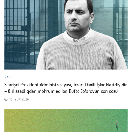
535.1
Sifarişçi Prezident Administrasiyası, icraçı Daxili İşlər Nazirliyidir
– 8 il azadlıqdan məhrum edilən Rüfət Səfərovun son sözü
16 İYUN 2026