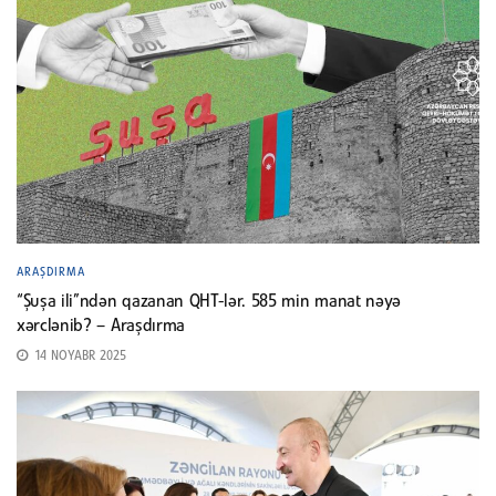
ARAŞDIRMA
“Şuşa ili”ndən qazanan QHT-lər. 585 min manat nəyə
xərclənib? – Araşdırma
14 NOYABR 2025