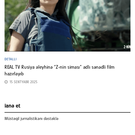
DETALLI
REAL TV Rusiya əleyhinə “Z-nin siması” adlı sənədli film
hazırlayıb
15 SENTYABR 2025
ianə et
Müstəqil jurnalistikanı dəstəklə