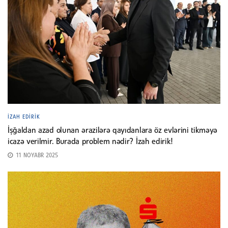
İZAH EDIRIK
İşğaldan azad olunan ərazilərə qayıdanlara öz evlərini tikməyə
icazə verilmir. Burada problem nədir? İzah edirik!
11 NOYABR 2025