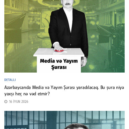
DETALLI
Azərbaycanda Media və Yayım Şurası yaradılacaq. Bu şura niyə
yaxşı heç nə vəd etmir?
16 İYUN 2026