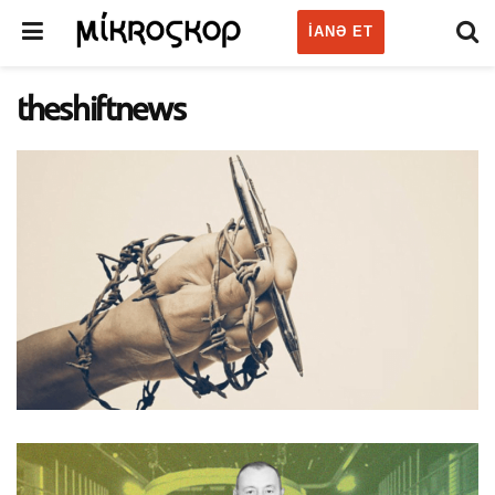
IANƏ ET
theshiftnews