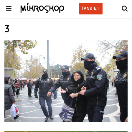
IANƏ ET
3