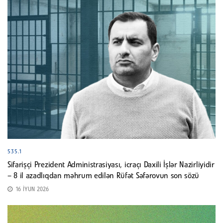
535.1
Sifarişçi Prezident Administrasiyası, icraçı Daxili İşlər Nazirliyidir
– 8 il azadlıqdan məhrum edilən Rüfət Səfərovun son sözü
16 İYUN 2026