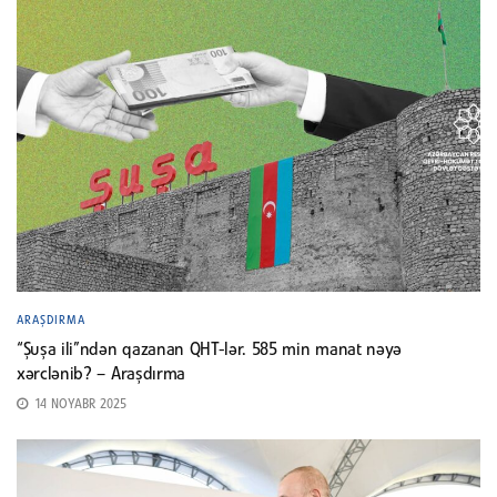
ARAŞDIRMA
“Şuşa ili”ndən qazanan QHT-lər. 585 min manat nəyə
xərclənib? – Araşdırma
14 NOYABR 2025