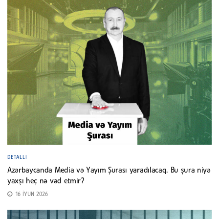
DETALLI
Azərbaycanda Media və Yayım Şurası yaradılacaq. Bu şura niyə
yaxşı heç nə vəd etmir?
16 İYUN 2026