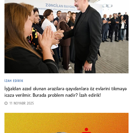
İZAH EDIRIK
İşğaldan azad olunan ərazilərə qayıdanlara öz evlərini tikməyə
icazə verilmir. Burada problem nədir? İzah edirik!
11 NOYABR 2025