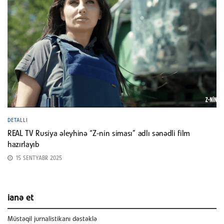
DETALLI
REAL TV Rusiya əleyhinə “Z-nin siması” adlı sənədli film
hazırlayıb
15 SENTYABR 2025
ianə et
Müstəqil jurnalistikanı dəstəklə