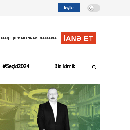
English
IANƏ ET
stəqil jurnalistikanı dəstəklə
#Seçki2024
Biz kimik