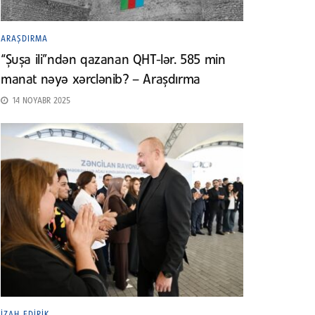
ARAŞDIRMA
“Şuşa ili”ndən qazanan QHT-lər. 585 min
manat nəyə xərclənib? – Araşdırma
14 NOYABR 2025
İZAH EDIRIK