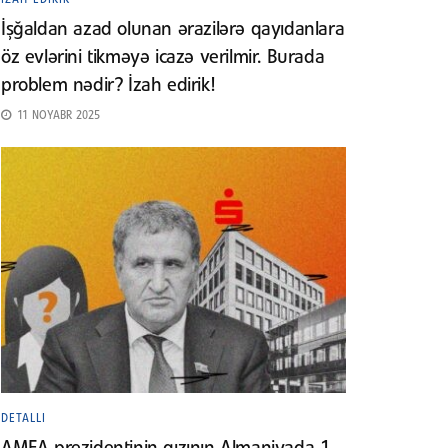
İşğaldan azad olunan ərazilərə qayıdanlara
öz evlərini tikməyə icazə verilmir. Burada
problem nədir? İzah edirik!
11 NOYABR 2025
DETALLI