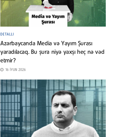
DETALLI
Azərbaycanda Media və Yayım Şurası
yaradılacaq. Bu şura niyə yaxşı heç nə vəd
etmir?
16 İYUN 2026