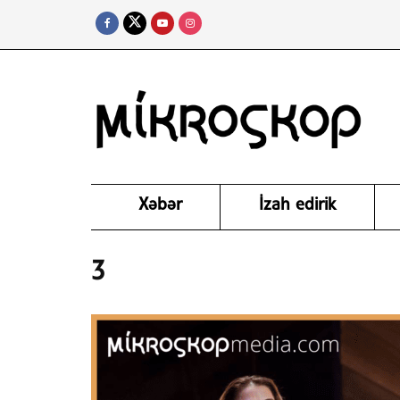
Xəbər
İzah edirik
3