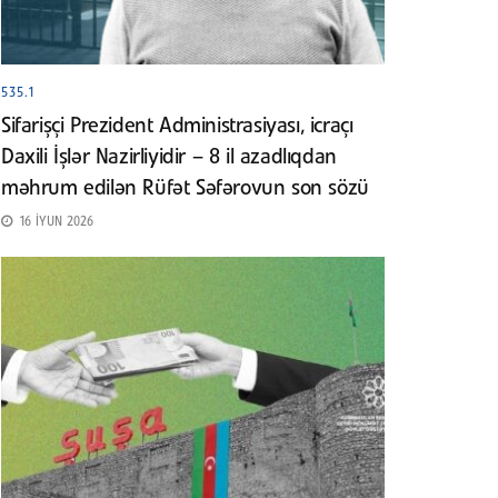
535.1
Sifarişçi Prezident Administrasiyası, icraçı
Daxili İşlər Nazirliyidir – 8 il azadlıqdan
məhrum edilən Rüfət Səfərovun son sözü
16 İYUN 2026