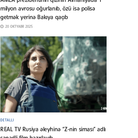
AMEA prezidentinin qızının Almaniyada 1
milyon avrosu oğurlanıb, özü isə polisə
getmək yerinə Bakıya qaçıb
20 OKTYABR 2025
DETALLI
REAL TV Rusiya əleyhinə “Z-nin siması” adlı