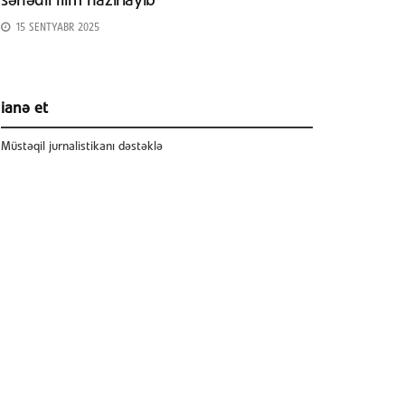
sənədli film hazırlayıb
15 SENTYABR 2025
ianə et
Müstəqil jurnalistikanı dəstəklə