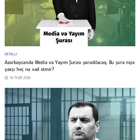
DETALLI
Azərbaycanda Media və Yayım Şurası yaradılacaq. Bu şura niyə
yaxşı heç nə vəd etmir?
16 İYUN 2026