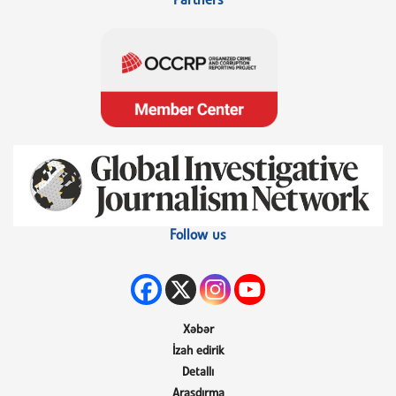
Partners
Follow us
Xəbər
İzah edirik
Detallı
Araşdırma