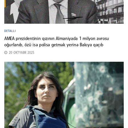
DETALLI
AMEA prezidentinin qızının Almaniyada 1 milyon avrosu
oğurlanıb, özü isə polisə getmək yerinə Bakıya qaçıb
20 OKTYABR 2025