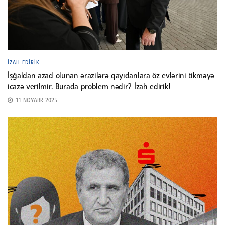
İZAH EDIRIK
İşğaldan azad olunan ərazilərə qayıdanlara öz evlərini tikməyə
icazə verilmir. Burada problem nədir? İzah edirik!
11 NOYABR 2025