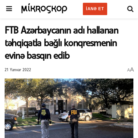
IANƏ ET
FTB Azərbaycanın adı hallanan
təhqiqatla bağlı konqresmenin
evinə basqın edib
A
A
21 Yanvar 2022