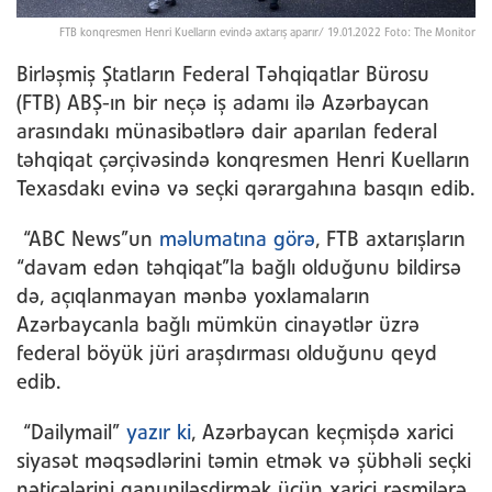
FTB konqresmen Henri Kuelların evində axtarış aparır/ 19.01.2022 Foto: The Monitor
Birləşmiş Ştatların Federal Təhqiqatlar Bürosu
(FTB) ABŞ-ın bir neçə iş adamı ilə Azərbaycan
arasındakı münasibətlərə dair aparılan federal
təhqiqat çərçivəsində konqresmen Henri Kuelların
Texasdakı evinə və seçki qərargahına basqın edib.
“ABC News”un
məlumatına görə
, FTB axtarışların
“davam edən təhqiqat”la bağlı olduğunu bildirsə
də, açıqlanmayan mənbə yoxlamaların
Azərbaycanla bağlı mümkün cinayətlər üzrə
federal böyük jüri araşdırması olduğunu qeyd
edib.
“Dailymail”
yazır ki
, Azərbaycan keçmişdə xarici
siyasət məqsədlərini təmin etmək və şübhəli seçki
nəticələrini qanuniləşdirmək üçün xarici rəsmilərə