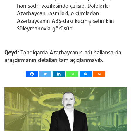
həmsədri vəzifəsində çalışıb. Dəfələrlə
Azərbaycan rəsmiləri, o cümlədən
Azərbaycanın ABŞ-dakı keçmiş səfiri Elin
Süleymanovla görüşüb.
Qeyd:
Təhqiqatda Azərbaycanın adı hallansa da
araşdırmanın detalları tam açıqlanmayıb.