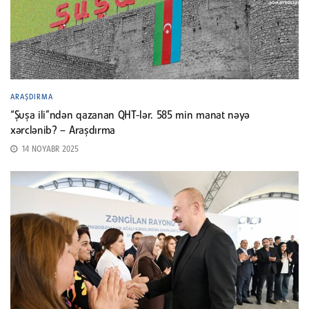
ARAŞDIRMA
“Şuşa ili”ndən qazanan QHT-lər. 585 min manat nəyə
xərclənib? – Araşdırma
14 NOYABR 2025