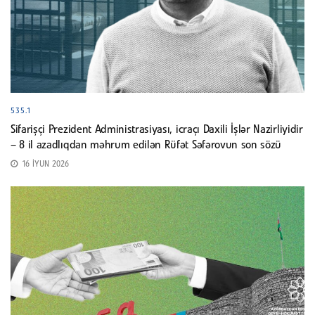
535.1
Sifarişçi Prezident Administrasiyası, icraçı Daxili İşlər Nazirliyidir
– 8 il azadlıqdan məhrum edilən Rüfət Səfərovun son sözü
16 İYUN 2026