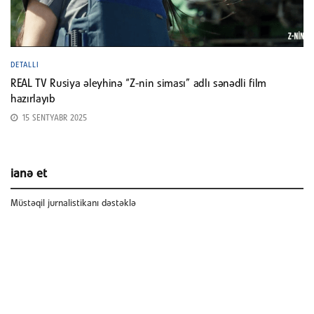
DETALLI
REAL TV Rusiya əleyhinə “Z-nin siması” adlı sənədli film
hazırlayıb
15 SENTYABR 2025
ianə et
Müstəqil jurnalistikanı dəstəklə