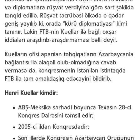
və diplomatlara rüşvət verdiyinə görə sərt şəkildə
tənqid edilib. Rüşvət təcrübəsi ölkədə o qədər
geniş yayılıb ki, orada “kürü diplomatiyası” kimi
tanınır. Lakin FTB-nin Kuellar ilə bağlı oxşar
iddiaları araşdırıb-araşdırmaması bəlli deyil.
Kuelların ofisi aparılan təhqiqatların Azərbaycanla
bağlantısı ilə əlaqəli olub-olmadığına cavab
verməsə də, konqresmenin istənilən istintaqda
FTB ilə tam əməkdaşlıq edəcəyini bildirib.
Henri Kuellar kimdir:
ABŞ-Meksika sərhədi boyunca Texasın 28-ci
Konqres Dairəsini təmsil edir;
2005-ci ildən Konqresdədir;
Son illərdə Konqresin Azərbaycan Qrupunun