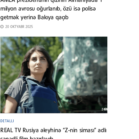
AMEA prezidentinin qızının Almaniyada 1
milyon avrosu oğurlanıb, özü isə polisə
getmək yerinə Bakıya qaçıb
20 OKTYABR 2025
DETALLI
REAL TV Rusiya əleyhinə “Z-nin siması” adlı