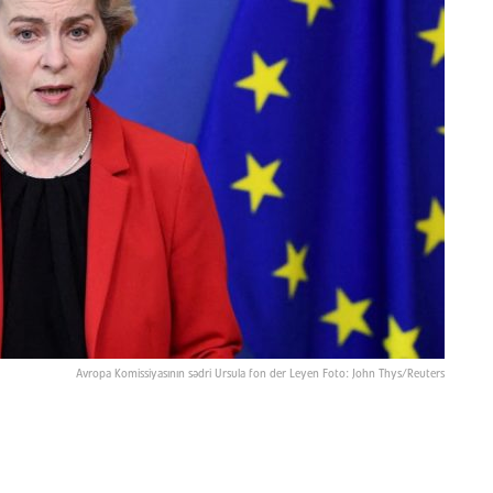
Avropa Komissiyasının sədri Ursula fon der Leyen Foto: John Thys/Reuters