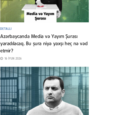
DETALLI
Azərbaycanda Media və Yayım Şurası
yaradılacaq. Bu şura niyə yaxşı heç nə vəd
etmir?
16 İYUN 2026