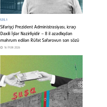
535.1
Sifarişçi Prezident Administrasiyası, icraçı
Daxili İşlər Nazirliyidir – 8 il azadlıqdan
məhrum edilən Rüfət Səfərovun son sözü
16 İYUN 2026