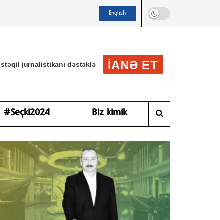
English
IANƏ ET
stəqil jurnalistikanı dəstəklə
#Seçki2024
Biz kimik