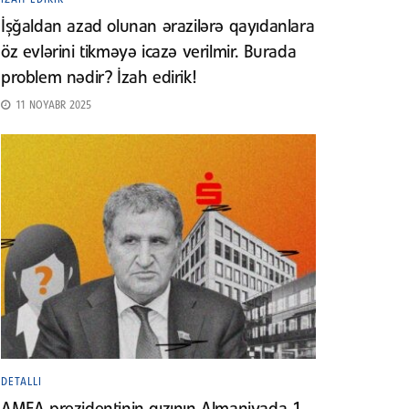
İşğaldan azad olunan ərazilərə qayıdanlara
öz evlərini tikməyə icazə verilmir. Burada
problem nədir? İzah edirik!
11 NOYABR 2025
DETALLI