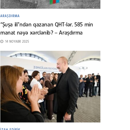
ARAŞDIRMA
“Şuşa ili”ndən qazanan QHT-lər. 585 min
manat nəyə xərclənib? – Araşdırma
14 NOYABR 2025
İZAH EDIRIK