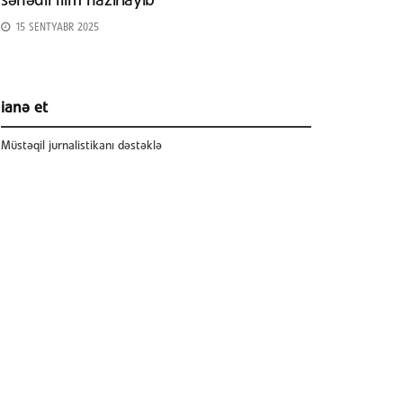
sənədli film hazırlayıb
15 SENTYABR 2025
ianə et
Müstəqil jurnalistikanı dəstəklə