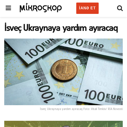
IANƏ ET
İsveç Ukraynaya yardım ayıracaq
İsveç Ukraynaya yardım ayıracaq Foto: Vitali Timkiv/ RİA Novosti