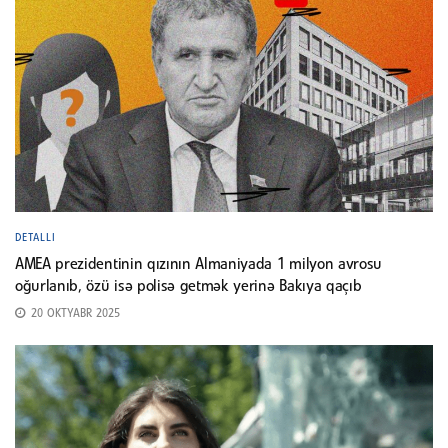
DETALLI
AMEA prezidentinin qızının Almaniyada 1 milyon avrosu
oğurlanıb, özü isə polisə getmək yerinə Bakıya qaçıb
20 OKTYABR 2025