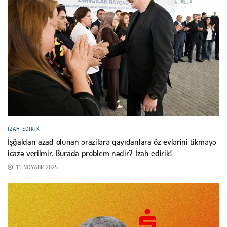
İZAH EDIRIK
İşğaldan azad olunan ərazilərə qayıdanlara öz evlərini tikməyə
icazə verilmir. Burada problem nədir? İzah edirik!
11 NOYABR 2025