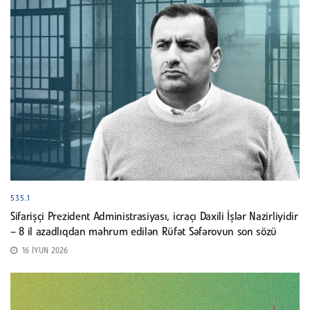
535.1
Sifarişçi Prezident Administrasiyası, icraçı Daxili İşlər Nazirliyidir
– 8 il azadlıqdan məhrum edilən Rüfət Səfərovun son sözü
16 İYUN 2026