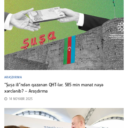
ARAŞDIRMA
“Şuşa ili”ndən qazanan QHT-lər. 585 min manat nəyə
xərclənib? – Araşdırma
14 NOYABR 2025