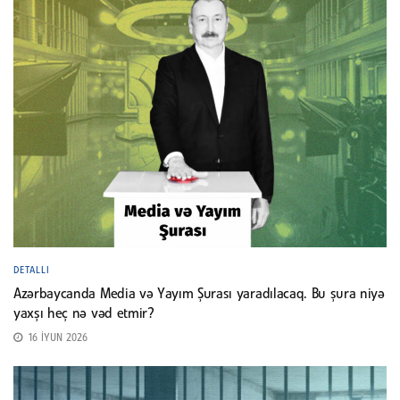
DETALLI
Azərbaycanda Media və Yayım Şurası yaradılacaq. Bu şura niyə
yaxşı heç nə vəd etmir?
16 İYUN 2026