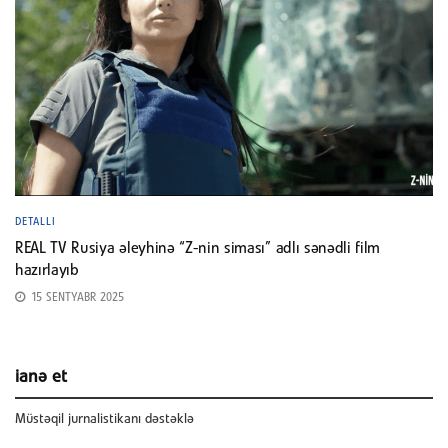
DETALLI
REAL TV Rusiya əleyhinə “Z-nin siması” adlı sənədli film
hazırlayıb
15 SENTYABR 2025
ianə et
Müstəqil jurnalistikanı dəstəklə