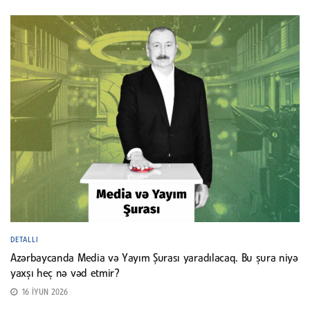
DETALLI
Azərbaycanda Media və Yayım Şurası yaradılacaq. Bu şura niyə
yaxşı heç nə vəd etmir?
16 İYUN 2026