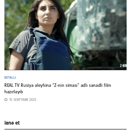
DETALLI
REAL TV Rusiya əleyhinə “Z-nin siması” adlı sənədli film
hazırlayıb
15 SENTYABR 2025
ianə et