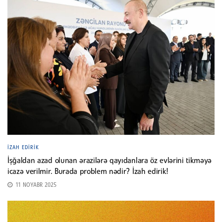
İZAH EDIRIK
İşğaldan azad olunan ərazilərə qayıdanlara öz evlərini tikməyə
icazə verilmir. Burada problem nədir? İzah edirik!
11 NOYABR 2025