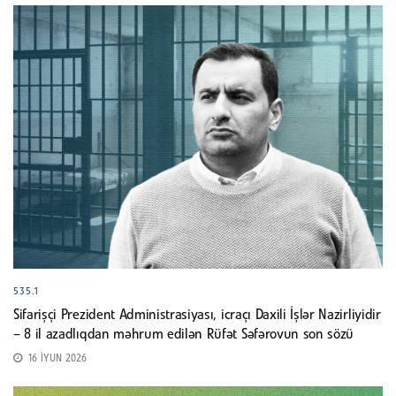
535.1
Sifarişçi Prezident Administrasiyası, icraçı Daxili İşlər Nazirliyidir
– 8 il azadlıqdan məhrum edilən Rüfət Səfərovun son sözü
16 İYUN 2026