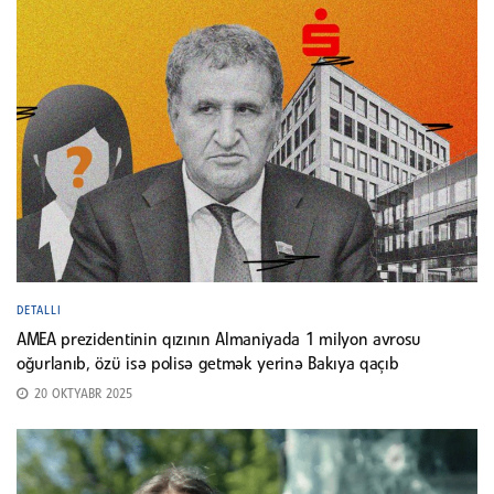
DETALLI
AMEA prezidentinin qızının Almaniyada 1 milyon avrosu
oğurlanıb, özü isə polisə getmək yerinə Bakıya qaçıb
20 OKTYABR 2025