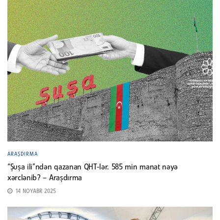
ARAŞDIRMA
“Şuşa ili”ndən qazanan QHT-lər. 585 min manat nəyə
xərclənib? – Araşdırma
14 NOYABR 2025