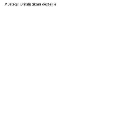
Müstəqil jurnalistikanı dəstəklə