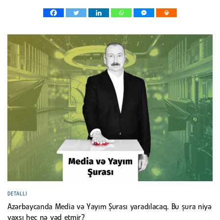
DETALLI
Azərbaycanda Media və Yayım Şurası yaradılacaq. Bu şura niyə
yaxşı heç nə vəd etmir?