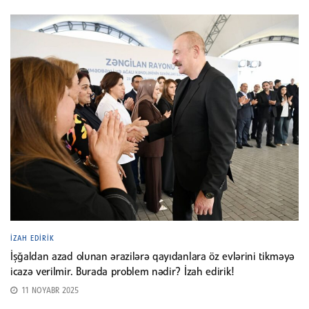
İZAH EDIRIK
İşğaldan azad olunan ərazilərə qayıdanlara öz evlərini tikməyə
icazə verilmir. Burada problem nədir? İzah edirik!
11 NOYABR 2025