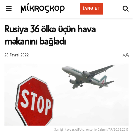
IANƏ ET
Rusiya 36 ölkə üçün hava
məkanını bağladı
A
A
28 Fevral 2022
Sərnişin təyyarəsi.Foto: Antonio Calanni/AP/20.03.2017