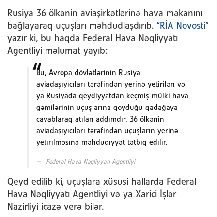
Rusiya 36 ölkənin aviaşirkətlərinə hava məkanını
bağlayaraq uçuşları məhdudlaşdırıb.
“RİA Novosti”
yazır ki, bu haqda Federal Hava Nəqliyyatı
Agentliyi məlumat yayıb:
Bu, Avropa dövlətlərinin Rusiya
aviadaşıyıcıları tərəfindən yerinə yetirilən və
ya Rusiyada qeydiyyatdan keçmiş mülki hava
gəmilərinin uçuşlarına qoyduğu qadağaya
cavablaraq atılan addımdır. 36 ölkənin
aviadaşıyıcıları tərəfindən uçuşların yerinə
yetirilməsinə məhdudiyyət tətbiq edilir.
Federal Hava Nəqliyyatı Agentliyi
Qeyd edilib ki, uçuşlara xüsusi hallarda Federal
Hava Nəqliyyatı Agentliyi və ya Xarici İşlər
Nazirliyi icazə verə bilər.