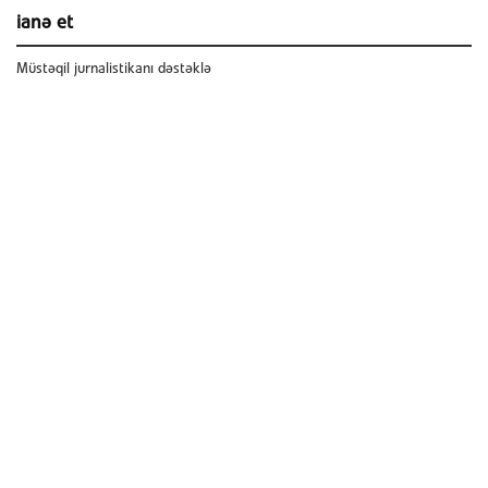
ianə et
Müstəqil jurnalistikanı dəstəklə