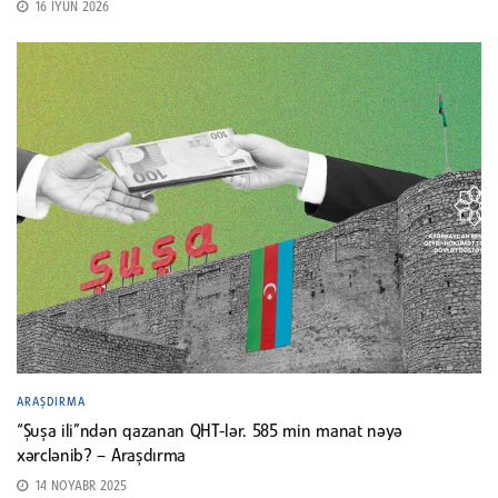
16 İYUN 2026
ARAŞDIRMA
“Şuşa ili”ndən qazanan QHT-lər. 585 min manat nəyə
xərclənib? – Araşdırma
14 NOYABR 2025