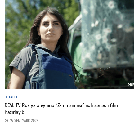
DETALLI
REAL TV Rusiya əleyhinə “Z-nin siması” adlı sənədli film
hazırlayıb
15 SENTYABR 2025