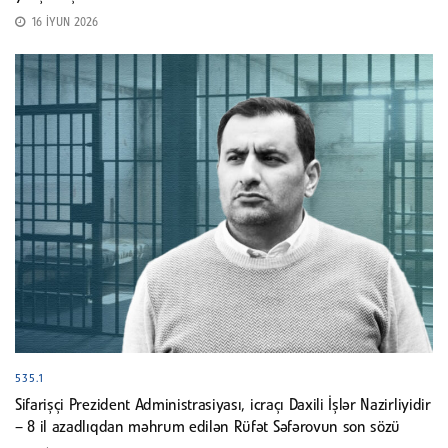
16 İYUN 2026
535.1
Sifarişçi Prezident Administrasiyası, icraçı Daxili İşlər Nazirliyidir
– 8 il azadlıqdan məhrum edilən Rüfət Səfərovun son sözü