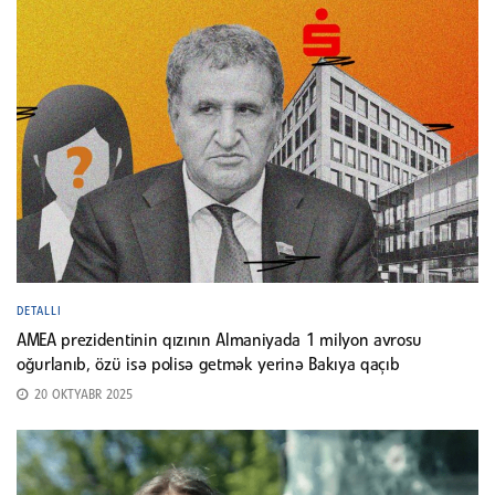
DETALLI
AMEA prezidentinin qızının Almaniyada 1 milyon avrosu
oğurlanıb, özü isə polisə getmək yerinə Bakıya qaçıb
20 OKTYABR 2025