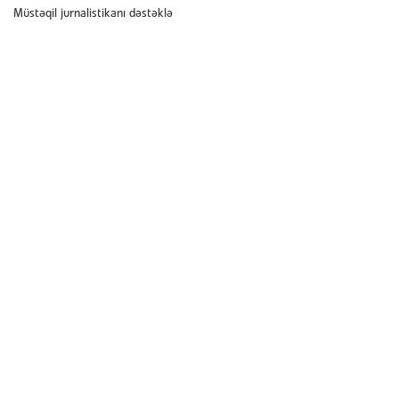
Müstəqil jurnalistikanı dəstəklə