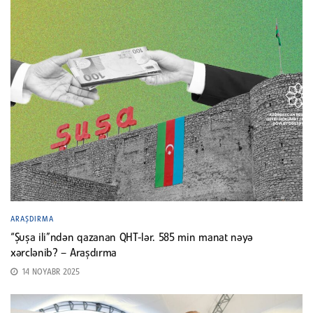
ARAŞDIRMA
“Şuşa ili”ndən qazanan QHT-lər. 585 min manat nəyə
xərclənib? – Araşdırma
14 NOYABR 2025