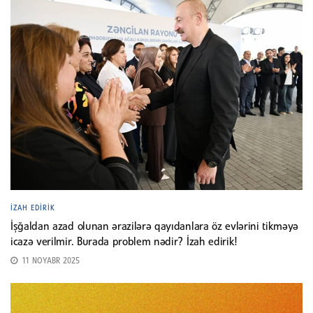
İZAH EDIRIK
İşğaldan azad olunan ərazilərə qayıdanlara öz evlərini tikməyə
icazə verilmir. Burada problem nədir? İzah edirik!
11 NOYABR 2025