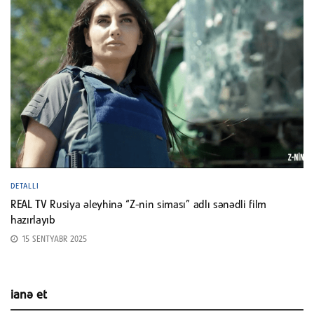
DETALLI
REAL TV Rusiya əleyhinə “Z-nin siması” adlı sənədli film
hazırlayıb
15 SENTYABR 2025
ianə et