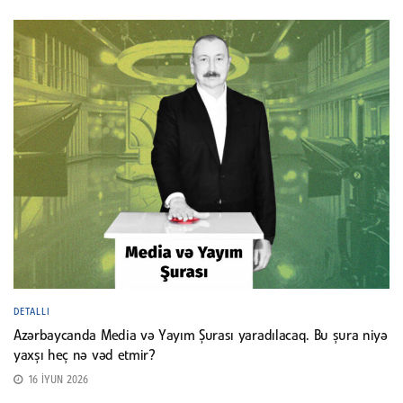
DETALLI
Azərbaycanda Media və Yayım Şurası yaradılacaq. Bu şura niyə
yaxşı heç nə vəd etmir?
16 İYUN 2026