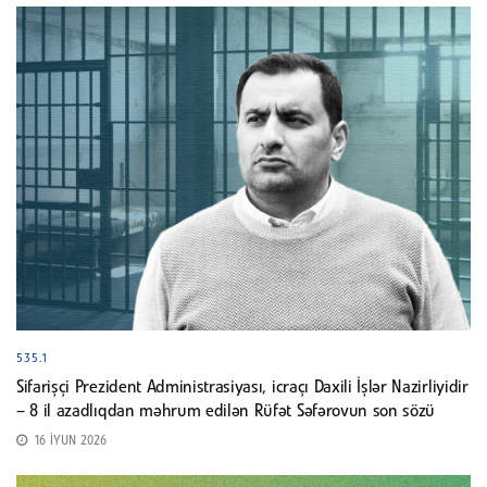
535.1
Sifarişçi Prezident Administrasiyası, icraçı Daxili İşlər Nazirliyidir
– 8 il azadlıqdan məhrum edilən Rüfət Səfərovun son sözü
16 İYUN 2026