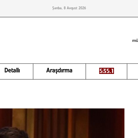
Şənbə, 8 Avqust 2026
mü
Detallı
Araşdırma