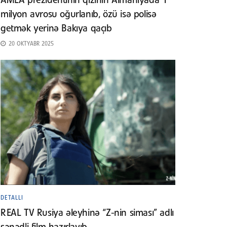
AMEA prezidentinin qızının Almaniyada 1
milyon avrosu oğurlanıb, özü isə polisə
getmək yerinə Bakıya qaçıb
20 OKTYABR 2025
DETALLI
REAL TV Rusiya əleyhinə “Z-nin siması” adlı