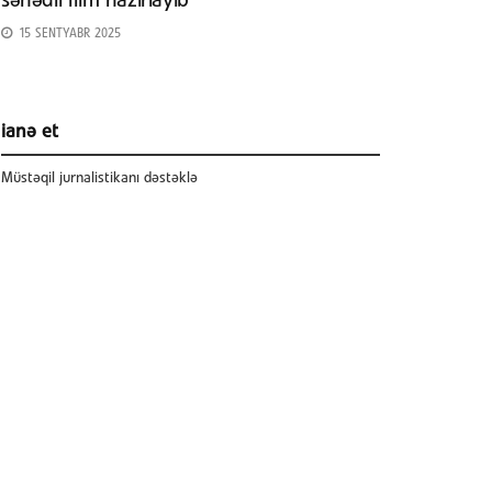
sənədli film hazırlayıb
15 SENTYABR 2025
ianə et
Müstəqil jurnalistikanı dəstəklə