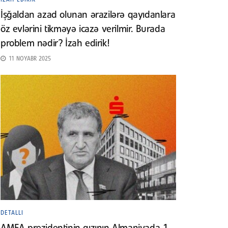
İşğaldan azad olunan ərazilərə qayıdanlara
öz evlərini tikməyə icazə verilmir. Burada
problem nədir? İzah edirik!
11 NOYABR 2025
DETALLI