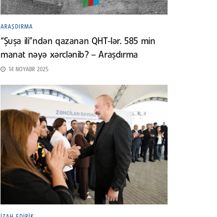
ARAŞDIRMA
“Şuşa ili”ndən qazanan QHT-lər. 585 min
manat nəyə xərclənib? – Araşdırma
14 NOYABR 2025
İZAH EDIRIK