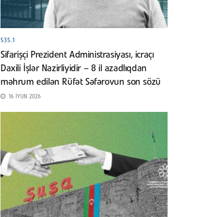
535.1
Sifarişçi Prezident Administrasiyası, icraçı
Daxili İşlər Nazirliyidir – 8 il azadlıqdan
məhrum edilən Rüfət Səfərovun son sözü
16 İYUN 2026