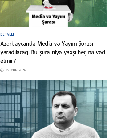
DETALLI
Azərbaycanda Media və Yayım Şurası
yaradılacaq. Bu şura niyə yaxşı heç nə vəd
etmir?
16 İYUN 2026