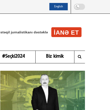
English
IANƏ ET
stəqil jurnalistikanı dəstəklə
#Seçki2024
Biz kimik