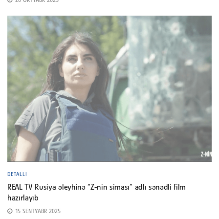
20 OKTYABR 2025
DETALLI
REAL TV Rusiya əleyhinə “Z-nin siması” adlı sənədli film
hazırlayıb
15 SENTYABR 2025