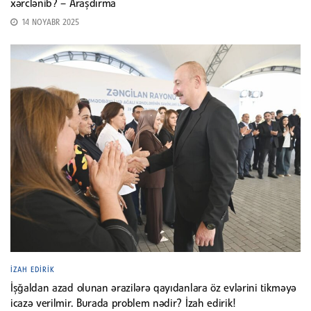
xərclənib? – Araşdırma
14 NOYABR 2025
İZAH EDIRIK
İşğaldan azad olunan ərazilərə qayıdanlara öz evlərini tikməyə
icazə verilmir. Burada problem nədir? İzah edirik!