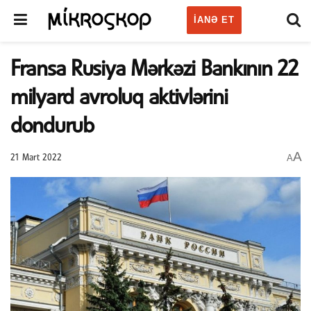
IANƏ ET
Fransa Rusiya Mərkəzi Bankının 22
milyard avroluq aktivlərini
dondurub
A
A
21 Mart 2022