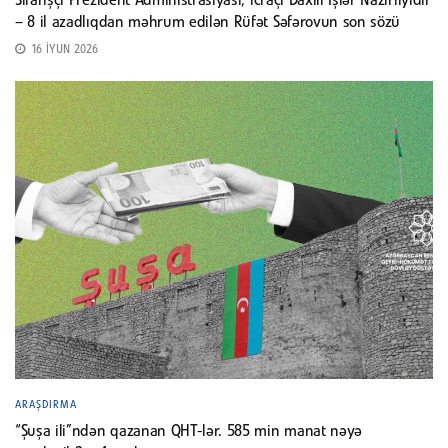
Sifarişçi Prezident Administrasiyası, icraçı Daxili İşlər Nazirliyidir
– 8 il azadlıqdan məhrum edilən Rüfət Səfərovun son sözü
16 İYUN 2026
ARAŞDIRMA
“Şuşa ili”ndən qazanan QHT-lər. 585 min manat nəyə