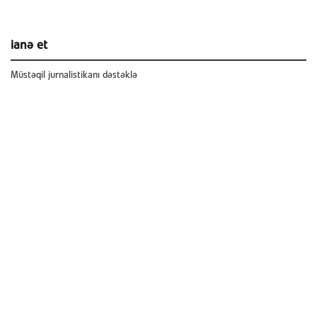
ianə et
Müstəqil jurnalistikanı dəstəklə