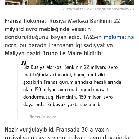
Rusiya Mərkəzi Bankı. Foto: Natalia Seliverstova/RIA
Fransa hökuməti Rusiya Mərkəzi Bankının 22
milyard avro məbləğində vəsaitin
dondurulduğunu bəyan edib. TASS-ın
məlumatına
görə, bu barədə Fransanın İqtisadiyyat və
Maliyyə naziri Bruno Le Maire bildirib:
Biz Rusiya Mərkəzi Bankının 22 milyard avro
məbləğində aktivlərini, həmçinin fiziki
şəxslərin Fransa qurumlarındakı hesablarında
olan 150 milyon avro məbləğində vəsaiti
dondurmuşuq. Həmçinin, 150 milyon avro
dəyərində iki böyük yaxta saxlanılıb.
Bruno Le Maire
Nazir vurğulayıb ki, Fransada 30-a yaxın
rusiyalıya məxsus yarım milyard avro dəyərində