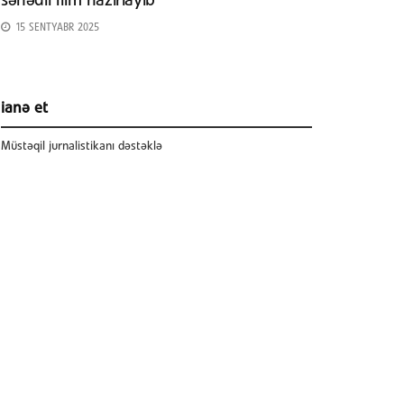
sənədli film hazırlayıb
15 SENTYABR 2025
ianə et
Müstəqil jurnalistikanı dəstəklə