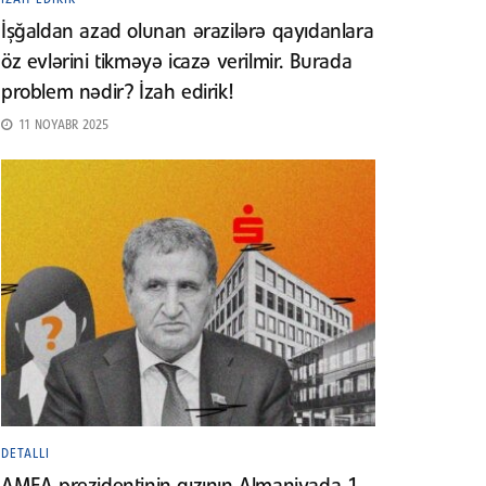
İşğaldan azad olunan ərazilərə qayıdanlara
öz evlərini tikməyə icazə verilmir. Burada
problem nədir? İzah edirik!
11 NOYABR 2025
DETALLI