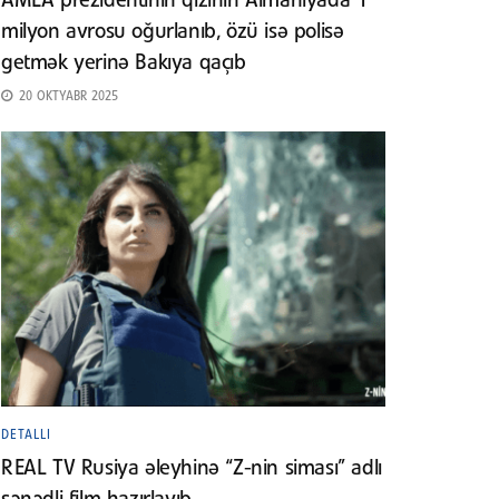
AMEA prezidentinin qızının Almaniyada 1
milyon avrosu oğurlanıb, özü isə polisə
getmək yerinə Bakıya qaçıb
20 OKTYABR 2025
DETALLI
REAL TV Rusiya əleyhinə “Z-nin siması” adlı