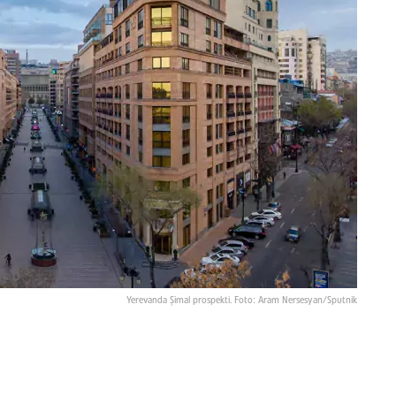
Yerevanda Şimal prospekti. Foto: Aram Nersesyan/Sputnik