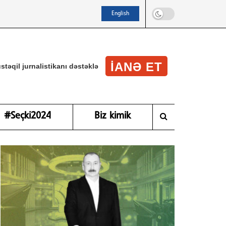
English
IANƏ ET
stəqil jurnalistikanı dəstəklə
#Seçki2024
Biz kimik