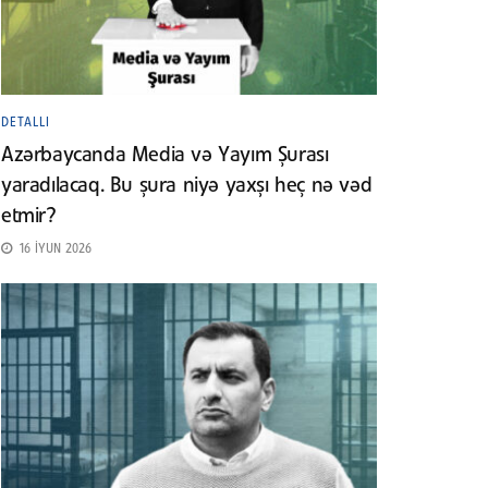
DETALLI
Azərbaycanda Media və Yayım Şurası
yaradılacaq. Bu şura niyə yaxşı heç nə vəd
etmir?
16 İYUN 2026