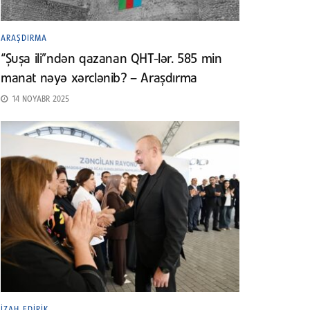
ARAŞDIRMA
“Şuşa ili”ndən qazanan QHT-lər. 585 min
manat nəyə xərclənib? – Araşdırma
14 NOYABR 2025
İZAH EDIRIK