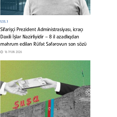
535.1
Sifarişçi Prezident Administrasiyası, icraçı
Daxili İşlər Nazirliyidir – 8 il azadlıqdan
məhrum edilən Rüfət Səfərovun son sözü
16 İYUN 2026