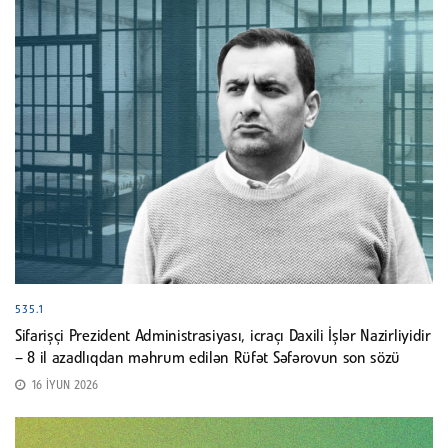
535.1
Sifarişçi Prezident Administrasiyası, icraçı Daxili İşlər Nazirliyidir
– 8 il azadlıqdan məhrum edilən Rüfət Səfərovun son sözü
16 İYUN 2026