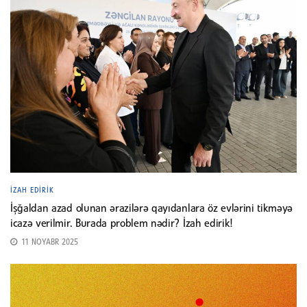
İZAH EDIRIK
İşğaldan azad olunan ərazilərə qayıdanlara öz evlərini tikməyə
icazə verilmir. Burada problem nədir? İzah edirik!
11 NOYABR 2025