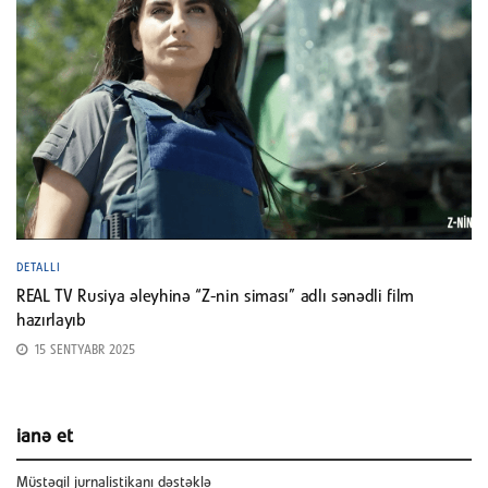
DETALLI
REAL TV Rusiya əleyhinə “Z-nin siması” adlı sənədli film
hazırlayıb
15 SENTYABR 2025
ianə et
Müstəqil jurnalistikanı dəstəklə