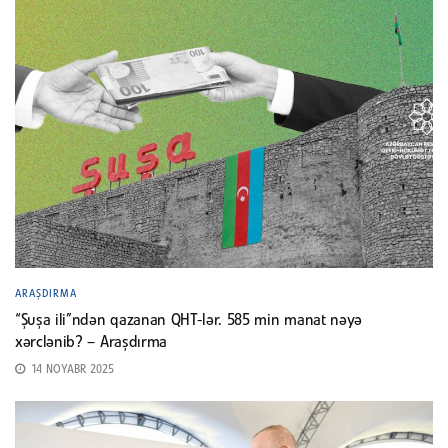
ARAŞDIRMA
“Şuşa ili”ndən qazanan QHT-lər. 585 min manat nəyə
xərclənib? – Araşdırma
14 NOYABR 2025