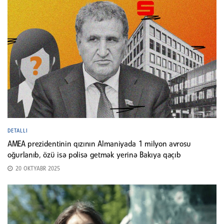
DETALLI
AMEA prezidentinin qızının Almaniyada 1 milyon avrosu
oğurlanıb, özü isə polisə getmək yerinə Bakıya qaçıb
20 OKTYABR 2025