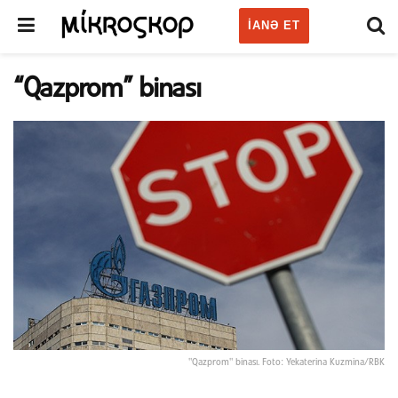
IANƏ ET
“Qazprom” binası
"Qazprom" binası. Foto: Yekaterina Kuzmina/RBK