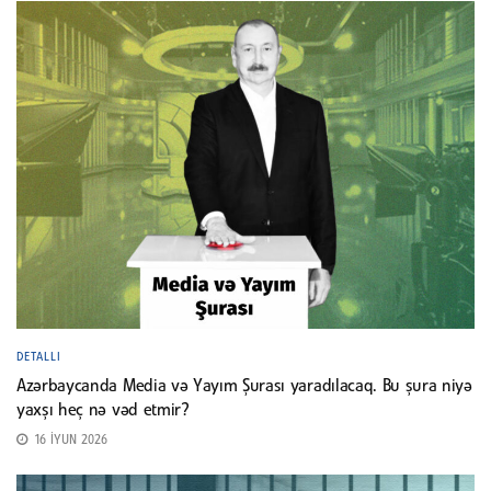
DETALLI
Azərbaycanda Media və Yayım Şurası yaradılacaq. Bu şura niyə
yaxşı heç nə vəd etmir?
16 İYUN 2026