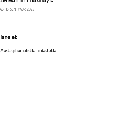
sənədli film hazırlayıb
15 SENTYABR 2025
ianə et
Müstəqil jurnalistikanı dəstəklə