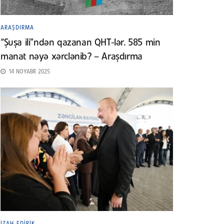
ARAŞDIRMA
“Şuşa ili”ndən qazanan QHT-lər. 585 min
manat nəyə xərclənib? – Araşdırma
14 NOYABR 2025
İZAH EDIRIK