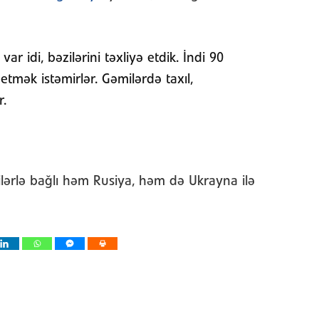
r idi, bəzilərini təxliyə etdik. İndi 90
 etmək istəmirlər. Gəmilərdə taxıl,
r.
ilərlə bağlı həm Rusiya, həm də Ukrayna ilə