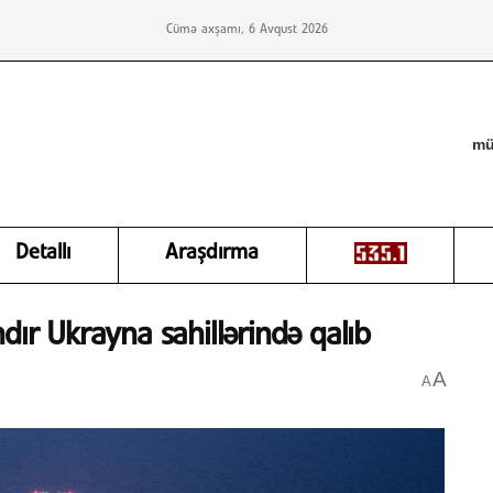
Cümə axşamı, 6 Avqust 2026
mü
Detallı
Araşdırma
dır Ukrayna sahillərində qalıb
A
A