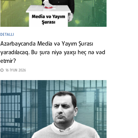
DETALLI
Azərbaycanda Media və Yayım Şurası
yaradılacaq. Bu şura niyə yaxşı heç nə vəd
etmir?
16 İYUN 2026