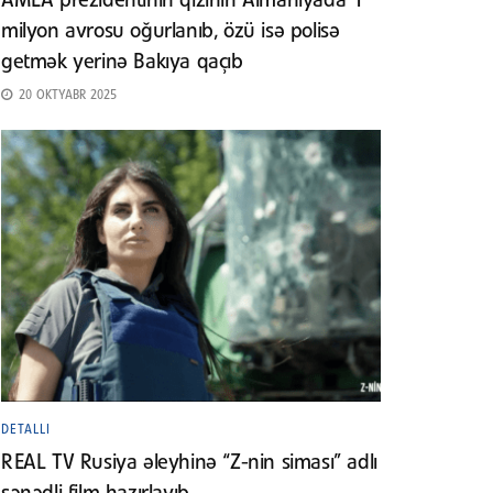
AMEA prezidentinin qızının Almaniyada 1
milyon avrosu oğurlanıb, özü isə polisə
getmək yerinə Bakıya qaçıb
20 OKTYABR 2025
DETALLI
REAL TV Rusiya əleyhinə “Z-nin siması” adlı