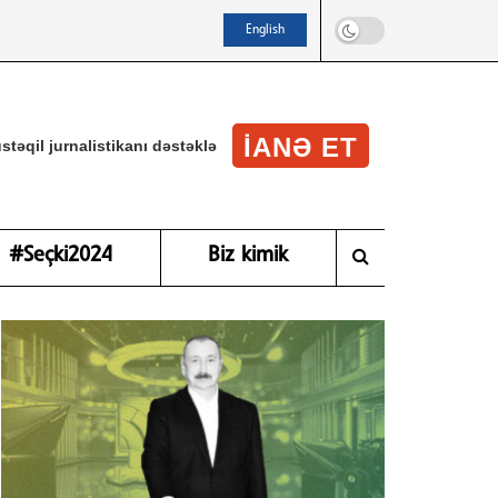
English
IANƏ ET
stəqil jurnalistikanı dəstəklə
#Seçki2024
Biz kimik