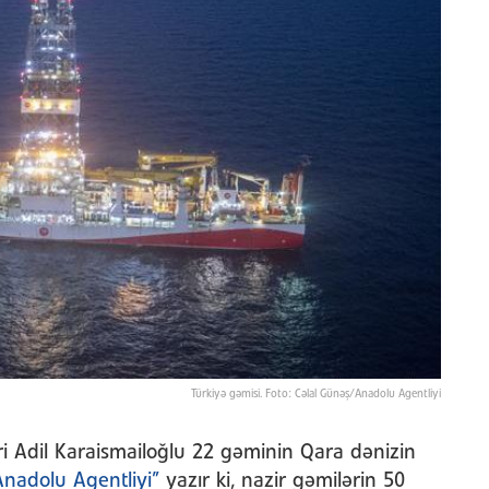
Türkiyə gəmisi. Foto: Cəlal Günəş/Anadolu Agentliyi
iri Adil Karaismailoğlu 22 gəminin Qara dənizin
Anadolu Agentliyi”
yazır ki, nazir gəmilərin 50