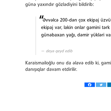
günə yaxındır gözlədiyini bildirib:
Əvvəlcə 200-dən çox ekipaj üzvü va
ekipaj var, lakin onlar gəmini tərk
günəbaxan yağı, dəmir yükləri va
deyə qeyd edib
Karaismailoğlu onu da əlavə edib ki, gəm
danışıqlar davam etdirilir.