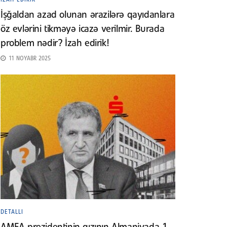
İşğaldan azad olunan ərazilərə qayıdanlara
öz evlərini tikməyə icazə verilmir. Burada
problem nədir? İzah edirik!
11 NOYABR 2025
DETALLI