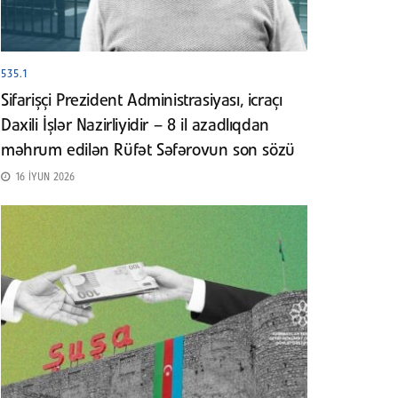
535.1
Sifarişçi Prezident Administrasiyası, icraçı
Daxili İşlər Nazirliyidir – 8 il azadlıqdan
məhrum edilən Rüfət Səfərovun son sözü
16 İYUN 2026