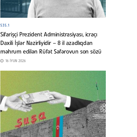
535.1
Sifarişçi Prezident Administrasiyası, icraçı
Daxili İşlər Nazirliyidir – 8 il azadlıqdan
məhrum edilən Rüfət Səfərovun son sözü
16 İYUN 2026