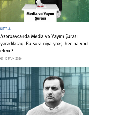
DETALLI
Azərbaycanda Media və Yayım Şurası
yaradılacaq. Bu şura niyə yaxşı heç nə vəd
etmir?
16 İYUN 2026