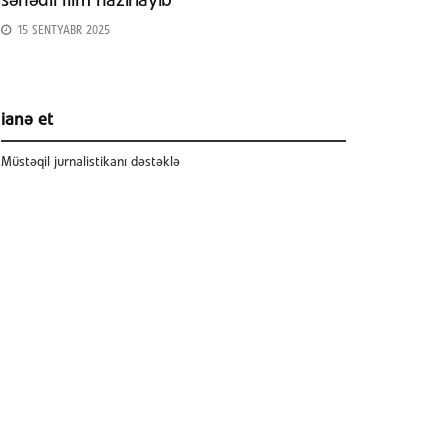
sənədli film hazırlayıb
15 SENTYABR 2025
ianə et
Müstəqil jurnalistikanı dəstəklə