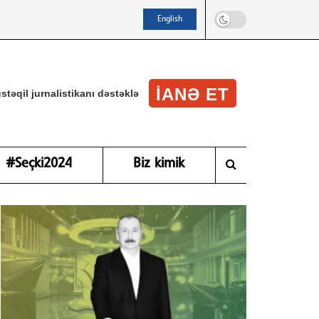
English
IANƏ ET
stəqil jurnalistikanı dəstəklə
#Seçki2024
Biz kimik