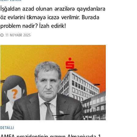
İşğaldan azad olunan ərazilərə qayıdanlara
öz evlərini tikməyə icazə verilmir. Burada
problem nədir? İzah edirik!
11 NOYABR 2025
DETALLI