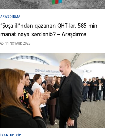
ARAŞDIRMA
“Şuşa ili”ndən qazanan QHT-lər. 585 min
manat nəyə xərclənib? – Araşdırma
14 NOYABR 2025
İZAH EDIRIK