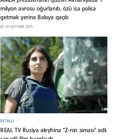
AMEA prezidentinin qızının Almaniyada 1
milyon avrosu oğurlanıb, özü isə polisə
getmək yerinə Bakıya qaçıb
20 OKTYABR 2025
DETALLI
REAL TV Rusiya əleyhinə “Z-nin siması” adlı