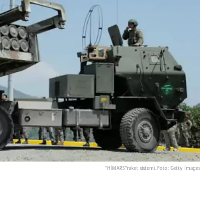
"HİMARS"raket sistemi. Foto: Getty İmages