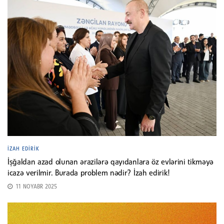
İZAH EDIRIK
İşğaldan azad olunan ərazilərə qayıdanlara öz evlərini tikməyə
icazə verilmir. Burada problem nədir? İzah edirik!
11 NOYABR 2025