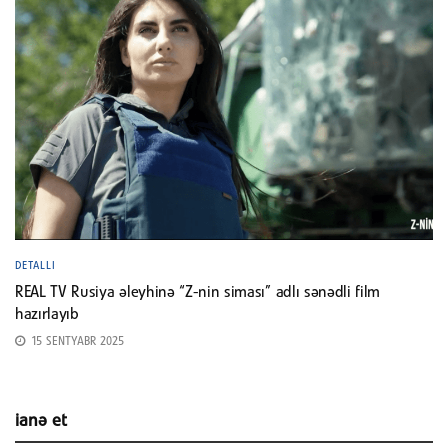
DETALLI
REAL TV Rusiya əleyhinə “Z-nin siması” adlı sənədli film
hazırlayıb
15 SENTYABR 2025
ianə et