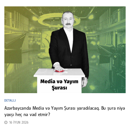
DETALLI
Azərbaycanda Media və Yayım Şurası yaradılacaq. Bu şura niyə
yaxşı heç nə vəd etmir?
16 İYUN 2026