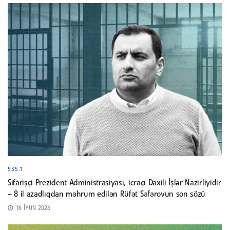
535.1
Sifarişçi Prezident Administrasiyası, icraçı Daxili İşlər Nazirliyidir
– 8 il azadlıqdan məhrum edilən Rüfət Səfərovun son sözü
16 İYUN 2026