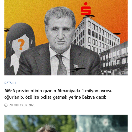
DETALLI
AMEA prezidentinin qızının Almaniyada 1 milyon avrosu
oğurlanıb, özü isə polisə getmək yerinə Bakıya qaçıb
20 OKTYABR 2025