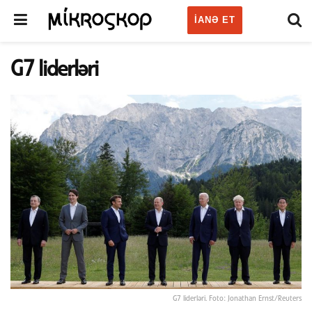
IANƏ ET
G7 liderləri
G7 liderləri. Foto: Jonathan Ernst/Reuters