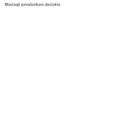
Müstəqil jurnalistikanı dəstəklə