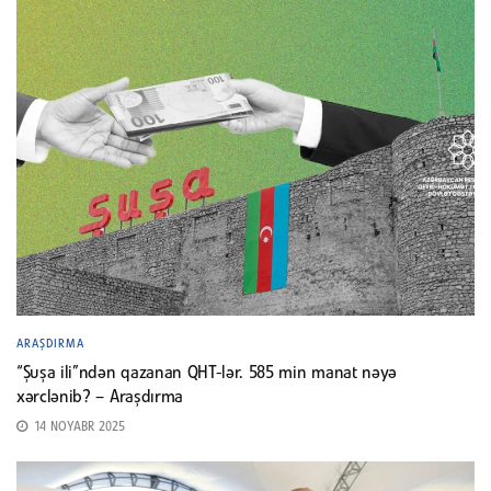
ARAŞDIRMA
“Şuşa ili”ndən qazanan QHT-lər. 585 min manat nəyə
xərclənib? – Araşdırma
14 NOYABR 2025