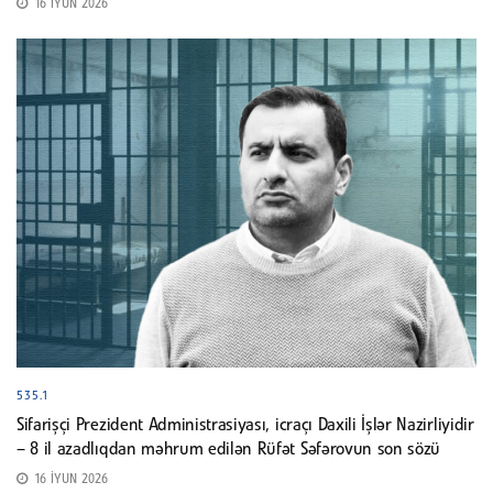
16 İYUN 2026
535.1
Sifarişçi Prezident Administrasiyası, icraçı Daxili İşlər Nazirliyidir
– 8 il azadlıqdan məhrum edilən Rüfət Səfərovun son sözü
16 İYUN 2026