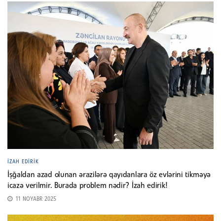
İZAH EDIRIK
İşğaldan azad olunan ərazilərə qayıdanlara öz evlərini tikməyə
icazə verilmir. Burada problem nədir? İzah edirik!
11 NOYABR 2025