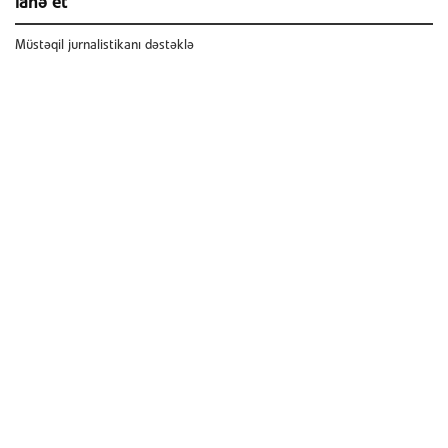
ianə et
Müstəqil jurnalistikanı dəstəklə