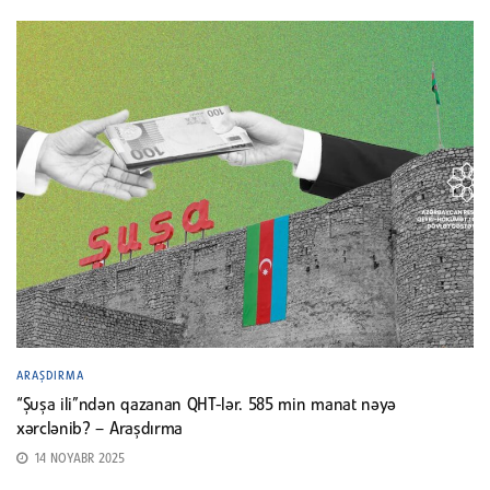
ARAŞDIRMA
“Şuşa ili”ndən qazanan QHT-lər. 585 min manat nəyə
xərclənib? – Araşdırma
14 NOYABR 2025