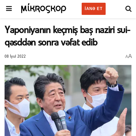
IANƏ ET
Yaponiyanın keçmiş baş naziri sui-
qəsddən sonra vəfat edib
A
A
08 İyul 2022