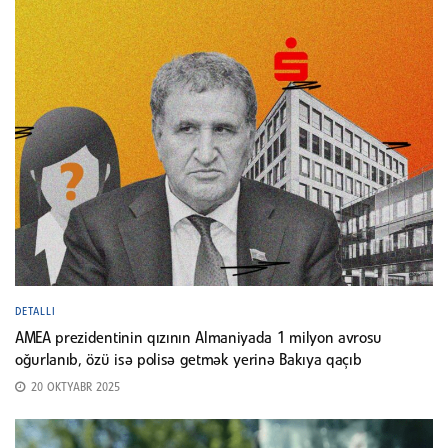
DETALLI
AMEA prezidentinin qızının Almaniyada 1 milyon avrosu
oğurlanıb, özü isə polisə getmək yerinə Bakıya qaçıb
20 OKTYABR 2025