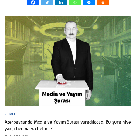
DETALLI
Azərbaycanda Media və Yayım Şurası yaradılacaq. Bu şura niyə
yaxşı heç nə vəd etmir?