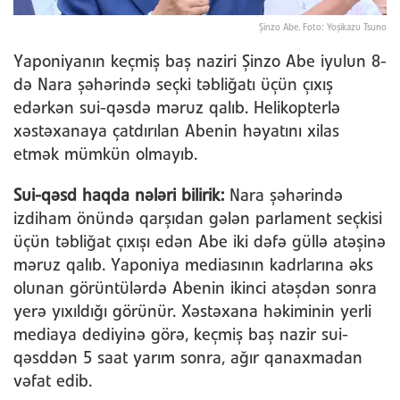
Şinzo Abe. Foto: Yoşikazu Tsuno
Yaponiyanın keçmiş baş naziri Şinzo Abe iyulun 8-
də Nara şəhərində seçki təbliğatı üçün çıxış
edərkən sui-qəsdə məruz qalıb. Helikopterlə
xəstəxanaya çatdırılan Abenin həyatını xilas
etmək mümkün olmayıb.
Sui-qəsd haqda nələri bilirik:
Nara şəhərində
izdiham önündə qarşıdan gələn parlament seçkisi
üçün təbliğat çıxışı edən Abe iki dəfə güllə atəşinə
məruz qalıb. Yaponiya mediasının kadrlarına əks
olunan görüntülərdə Abenin ikinci atəşdən sonra
yerə yıxıldığı görünür. Xəstəxana həkiminin yerli
mediaya dediyinə görə, keçmiş baş nazir sui-
qəsddən 5 saat yarım sonra, ağır qanaxmadan
vəfat edib.