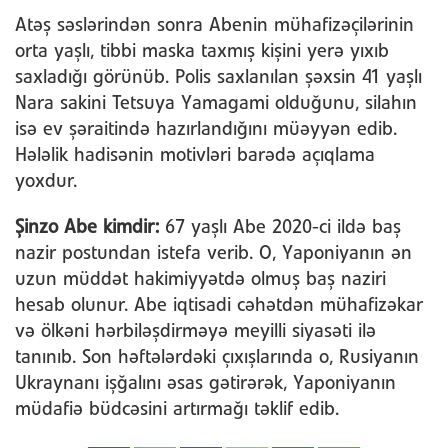
Atəş səslərindən sonra Abenin mühafizəçilərinin
orta yaşlı, tibbi maska taxmış kişini yerə yıxıb
saxladığı görünüb. Polis saxlanılan şəxsin 41 yaşlı
Nara sakini Tetsuya Yamagami olduğunu, silahın
isə ev şəraitində hazırlandığını müəyyən edib.
Hələlik hadisənin motivləri barədə açıqlama
yoxdur.
Şinzo Abe kimdir:
67 yaşlı Abe 2020-ci ildə baş
nazir postundan istefa verib. O, Yaponiyanın ən
uzun müddət hakimiyyətdə olmuş baş naziri
hesab olunur. Abe iqtisadi cəhətdən mühafizəkar
və ölkəni hərbiləşdirməyə meyilli siyasəti ilə
tanınıb. Son həftələrdəki çıxışlarında o, Rusiyanın
Ukraynanı işğalını əsas gətirərək, Yaponiyanın
müdafiə büdcəsini artırmağı təklif edib.