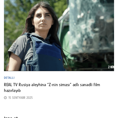
DETALLI
REAL TV Rusiya əleyhinə “Z-nin siması” adlı sənədli film
hazırlayıb
15 SENTYABR 2025