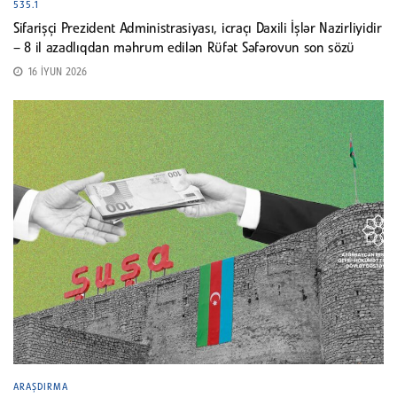
535.1
Sifarişçi Prezident Administrasiyası, icraçı Daxili İşlər Nazirliyidir
– 8 il azadlıqdan məhrum edilən Rüfət Səfərovun son sözü
16 İYUN 2026
ARAŞDIRMA