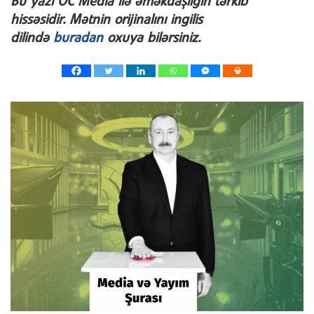
Bu y
azı OC Media ilə əməkdaşlığın tərk
ib
hissəsidir. Mətnin orijinalını ingilis
dilində
buradan
oxuya bilərsiniz.