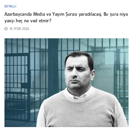
DETALLI
Azərbaycanda Media və Yayım Şurası yaradılacaq. Bu şura niyə
yaxşı heç nə vəd etmir?
16 İYUN 2026