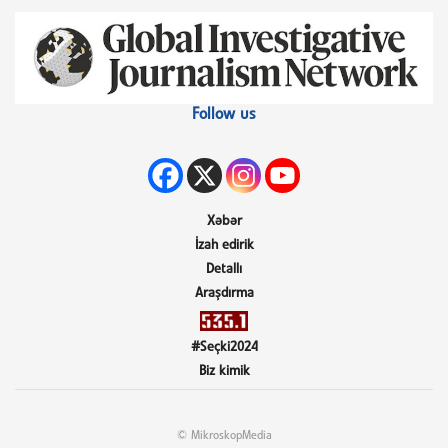
Follow us
Xəbər
İzah edirik
Detallı
Araşdırma
#Seçki2024
Biz kimik
© MikroskopMedia