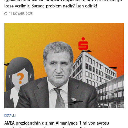
İşğaldan azad olunan ərazilərə qayıdanlara öz evlərini tikməyə
icazə verilmir. Burada problem nədir? İzah edirik!
11 NOYABR 2025
DETALLI
AMEA prezidentinin qızının Almaniyada 1 milyon avrosu