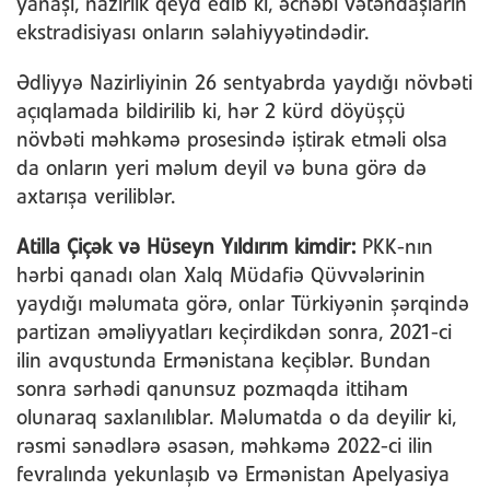
yanaşı, nazirlik qeyd edib ki, əcnəbi vətəndaşların
ekstradisiyası onların səlahiyyətindədir.
Ədliyyə Nazirliyinin 26 sentyabrda yaydığı növbəti
açıqlamada bildirilib ki, hər 2 kürd döyüşçü
növbəti məhkəmə prosesində iştirak etməli olsa
da onların yeri məlum deyil və buna görə də
axtarışa veriliblər.
Atilla Çiçək və Hüseyn Yıldırım kimdir:
PKK-nın
hərbi qanadı olan Xalq Müdafiə Qüvvələrinin
yaydığı məlumata görə, onlar Türkiyənin şərqində
partizan əməliyyatları keçirdikdən sonra, 2021-ci
ilin avqustunda Ermənistana keçiblər. Bundan
sonra sərhədi qanunsuz pozmaqda ittiham
olunaraq saxlanılıblar. Məlumatda o da deyilir ki,
rəsmi sənədlərə əsasən, məhkəmə 2022-ci ilin
fevralında yekunlaşıb və Ermənistan Apelyasiya