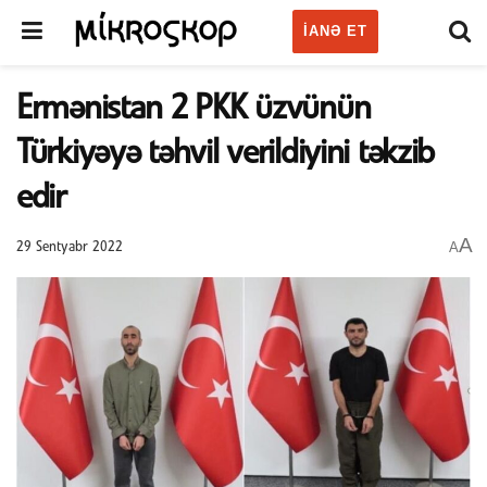
IANƏ ET
Ermənistan 2 PKK üzvünün
Türkiyəyə təhvil verildiyini təkzib
edir
A
A
29 Sentyabr 2022