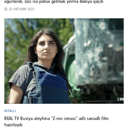
oğurlanıb, özü isə polisə getmək yerinə Bakıya qaçıb
20 OKTYABR 2025
DETALLI
REAL TV Rusiya əleyhinə “Z-nin siması” adlı sənədli film
hazırlayıb