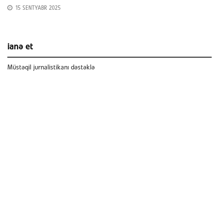
15 SENTYABR 2025
ianə et
Müstəqil jurnalistikanı dəstəklə