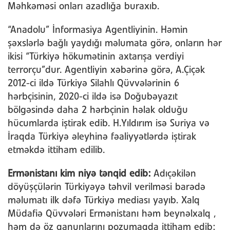
Məhkəməsi onları azadlığa buraxıb.
“Anadolu” İnformasiya Agentliyinin. Həmin
şəxslərlə bağlı yaydığı məlumata görə, onların hər
ikisi “Türkiyə hökumətinin axtarışa verdiyi
terrorçu”dur. Agentliyin xəbərinə görə, A.Çiçək
2012-ci ildə Türkiyə Silahlı Qüvvələrinin 6
hərbçisinin, 2020-ci ildə isə Doğubəyazıt
bölgəsində daha 2 hərbçinin həlak olduğu
hücumlarda iştirak edib. H.Yıldırım isə Suriya və
İraqda Türkiyə əleyhinə fəaliyyətlərdə iştirak
etməkdə ittiham edilib.
Ermənistanı kim niyə tənqid edib:
Adıçəkilən
döyüşçülərin Türkiyəyə təhvil verilməsi barədə
məlumatı ilk dəfə Türkiyə mediası yayıb. Xalq
Müdafiə Qüvvələri Ermənistanı həm beynəlxalq ,
həm də öz qanunlarını pozumaqda ittiham edib: