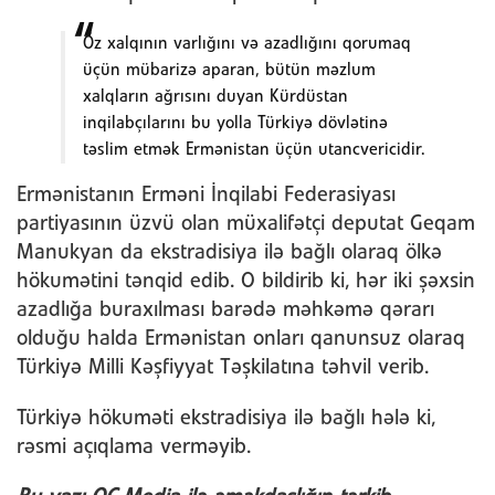
Öz xalqının varlığını və azadlığını qorumaq
üçün mübarizə aparan, bütün məzlum
xalqların ağrısını duyan Kürdüstan
inqilabçılarını bu yolla Türkiyə dövlətinə
təslim etmək Ermənistan üçün utancvericidir.
Ermənistanın Erməni İnqilabi Federasiyası
partiyasının üzvü olan müxalifətçi deputat Geqam
Manukyan da ekstradisiya ilə bağlı olaraq ölkə
hökumətini tənqid edib. O bildirib ki, hər iki şəxsin
azadlığa buraxılması barədə məhkəmə qərarı
olduğu halda Ermənistan onları qanunsuz olaraq
Türkiyə Milli Kəşfiyyat Təşkilatına təhvil verib.
Türkiyə hökuməti ekstradisiya ilə bağlı hələ ki,
rəsmi açıqlama verməyib.