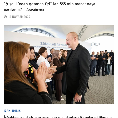
“Şuşa ili”ndən qazanan QHT-lər. 585 min manat nəyə
xərclənib? – Araşdırma
14 NOYABR 2025
İZAH EDIRIK