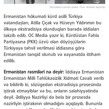
Ekstradisiya olunan şəxslər. Foto: Anadolu Agentliyi
Ermənistan hökuməti kürd əsilli Türkiyə
vətəndaşları, Atilla Çiçək və Hüseyn Yıldırımın bu
ölkəyə ekstradisiya olunduqları barədə iddiaları
təkzib edib. OC Media yazır ki, Kürdüstan Fəhlə
Partiyasına (PKK) üzvü olan döyüşçülərin
Türkiyəyə təhvil verilməsi iddiasına görə
Ermənistan tənqid olunub və xəyanətdə ittiham
edilib.
Ermənistan rəsmiləri nə deyir:
İddiaya Ermənistan
Ermənistan Milli Təhlükəsizlik Xidməti Cavab verib
və bildirib ki, sözügedən ekstradisiya prosesində
iştirak etməyiblər və bu, onların səlahiyyətində
deyil. Ədliyyə Nazirliyi də belə bir prosesdə
nazirliyin iştirakının olmadığını açıqlayıb. Bununla