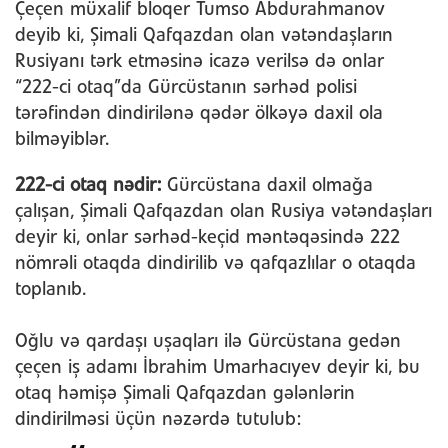
Çeçen müxalif bloqer Tumso Abdurahmanov
deyib ki, Şimali Qafqazdan olan vətəndaşların
Rusiyanı tərk etməsinə icazə verilsə də onlar
“222-ci otaq”da Gürcüstanın sərhəd polisi
tərəfindən dindirilənə qədər ölkəyə daxil ola
bilməyiblər.
222-ci otaq nədir:
Gürcüstana daxil olmağa
çalışan, Şimali Qafqazdan olan Rusiya vətəndaşları
deyir ki, onlar sərhəd-keçid məntəqəsində 222
nömrəli otaqda dindirilib və qafqazlılar o otaqda
toplanıb.
Oğlu və qardaşı uşaqları ilə Gürcüstana gedən
çeçen iş adamı İbrahim Umarhacıyev deyir ki, bu
otaq həmişə Şimali Qafqazdan gələnlərin
dindirilməsi üçün nəzərdə tutulub: