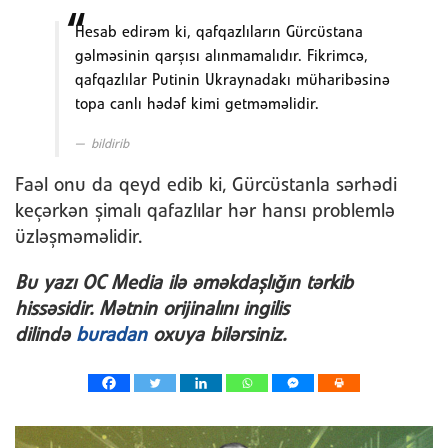
Hesab edirəm ki, qafqazlıların Gürcüstana
gəlməsinin qarşısı alınmamalıdır. Fikrimcə,
qafqazlılar Putinin Ukraynadakı müharibəsinə
topa canlı hədəf kimi getməməlidir.
bildirib
Faəl onu da qeyd edib ki, Gürcüstanla sərhədi
keçərkən şimalı qafazlılar hər hansı problemlə
üzləşməməlidir.
Bu y
azı OC Media ilə əməkdaşlığın tərk
ib
hissəsidir. Mətnin orijinalını ingilis
dilində
buradan
oxuya bilərsiniz.