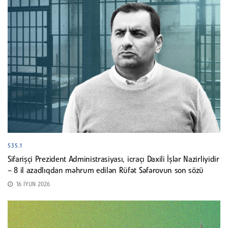
535.1
Sifarişçi Prezident Administrasiyası, icraçı Daxili İşlər Nazirliyidir
– 8 il azadlıqdan məhrum edilən Rüfət Səfərovun son sözü
16 İYUN 2026