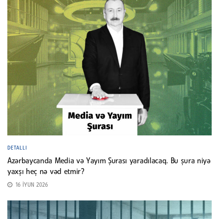
DETALLI
Azərbaycanda Media və Yayım Şurası yaradılacaq. Bu şura niyə
yaxşı heç nə vəd etmir?
16 İYUN 2026