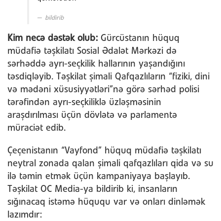
bildirib
Kim necə dəstək olub:
Gürcüstanın hüquq
müdafiə təşkilatı Sosial Ədalət Mərkəzi də
sərhəddə ayrı-seçkilik hallarının yaşandığını
təsdiqləyib. Təşkilat şimali Qafqazlıların “fiziki, dini
və mədəni xüsusiyyətləri”nə görə sərhəd polisi
tərəfindən ayrı-seçkiliklə üzləşməsinin
araşdırılması üçün dövlətə və parlamentə
müraciət edib.
Çeçenistanın “Vayfond” hüquq müdafiə təşkilatı
neytral zonada qalan şimali qafqazlıları qida və su
ilə təmin etmək üçün kampaniyaya başlayıb.
Təşkilat OC Media-ya bildirib ki, insanların
sığınacaq istəmə hüququ var və onları dinləmək
lazımdır: