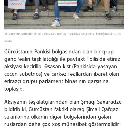
28 sentyabr, sərhəddə şimali qafqazlılara olan ayrı-seçkiliyə qarşı etiraz. Foto:Şota Kinça/OC
Media
Gürcüstanın Pankisi bölgəsindən olan bir qrup
gənc fəalın təşkilatçılığı ilə paytaxt Tbilisidə etiraz
aksiyası keçirilib. Əsasən kist (Pankisidə yaşayan
çeçen subetnos) və çərkəz fəallardan ibarət olan
etirazçı qrupu parlament binasının qarşısına
toplaşıb.
Aksiyanın təşkilatçılarından olan Şmaqi Saxaradze
bildirib ki, Gürcüstan faktiki olaraq Şimali Qafqaz
sakinlərinə ölkənin digər bölgələrindən gələn
ruslardan daha çox xoş münasibət göstərməlidir: