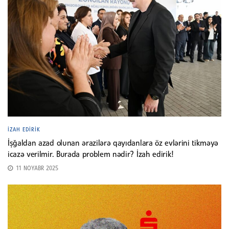
İZAH EDIRIK
İşğaldan azad olunan ərazilərə qayıdanlara öz evlərini tikməyə
icazə verilmir. Burada problem nədir? İzah edirik!
11 NOYABR 2025