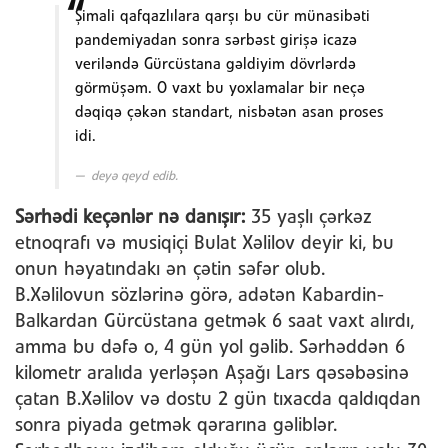
Şimali qafqazlılara qarşı bu cür münasibəti
pandemiyadan sonra sərbəst girişə icazə
veriləndə Gürcüstana gəldiyim dövrlərdə
görmüşəm. O vaxt bu yoxlamalar bir neçə
dəqiqə çəkən standart, nisbətən asan proses
idi.
deyə qeyd edib.
Sərhədi keçənlər nə danışır:
35 yaşlı çərkəz
etnoqrafı və musiqiçi Bulat Xəlilov deyir ki, bu
onun həyatındakı ən çətin səfər olub.
B.Xəlilovun sözlərinə görə, adətən Kabardin-
Balkardan Gürcüstana getmək 6 saat vaxt alırdı,
amma bu dəfə o, 4 gün yol gəlib. Sərhəddən 6
kilometr aralıda yerləşən Aşağı Lars qəsəbəsinə
çatan B.Xəlilov və dostu 2 gün tıxacda qaldıqdan
sonra piyada getmək qərarına gəliblər.