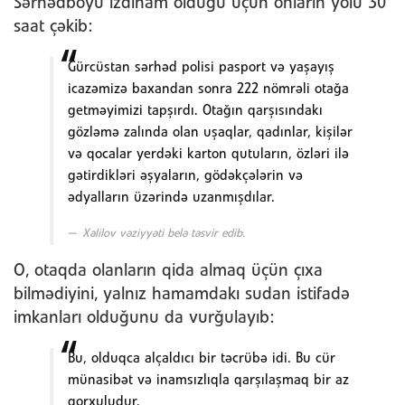
Sərhədboyu izdiham olduğu üçün onların yolu 30
saat çəkib:
Gürcüstan sərhəd polisi pasport və yaşayış
icazəmizə baxandan sonra 222 nömrəli otağa
getməyimizi tapşırdı. Otağın qarşısındakı
gözləmə zalında olan uşaqlar, qadınlar, kişilər
və qocalar yerdəki karton qutuların, özləri ilə
gətirdikləri əşyaların, gödəkçələrin və
ədyalların üzərində uzanmışdılar.
Xəlilov vəziyyəti belə təsvir edib.
O, otaqda olanların qida almaq üçün çıxa
bilmədiyini, yalnız hamamdakı sudan istifadə
imkanları olduğunu da vurğulayıb:
Bu, olduqca alçaldıcı bir təcrübə idi. Bu cür
münasibət və inamsızlıqla qarşılaşmaq bir az
qorxuludur.