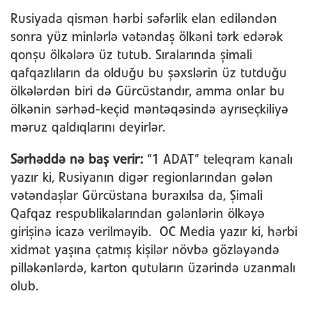
Rusiyada qismən hərbi səfərlik elan ediləndən
sonra yüz minlərlə vətəndaş ölkəni tərk edərək
qonşu ölkələrə üz tutub. Sıralarında şimali
qafqazlıların da olduğu bu şəxslərin üz tutduğu
ölkələrdən biri də Gürcüstandır, amma onlar bu
ölkənin sərhəd-keçid məntəqəsində ayrıseçkiliyə
məruz qaldıqlarını deyirlər.
Sərhəddə nə baş verir:
“1 ADAT” teleqram kanalı
yazır ki, Rusiyanın digər regionlarından gələn
vətəndaşlar Gürcüstana buraxılsa da, Şimali
Qafqaz respublikalarından gələnlərin ölkəyə
girişinə icazə verilməyib. OC Media yazır ki, hərbi
xidmət yaşına çatmış kişilər növbə gözləyəndə
pilləkənlərdə, karton qutuların üzərində uzanmalı
olub.