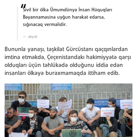
Sivil bir ölkə Ümumdünya İnsan Hüquqları
Bəyannaməsinə uyğun hərəkət edərsə,
sığınacaq verməlidir.
deyib
Bununla yanaşı, təşkilat Gürcüstanı qaçqınlardan
imtina etməkdə, Çeçenistandakı hakimiyyətə qarşı
olduqları üçün təhlükədə olduğunu iddia edən
insanları ölkəyə buraxmamaqda ittiham edib.