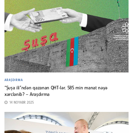
ARAŞDIRMA
“Şuşa ili”ndən qazanan QHT-lər. 585 min manat nəyə
xərclənib? – Araşdırma
14 NOYABR 2025