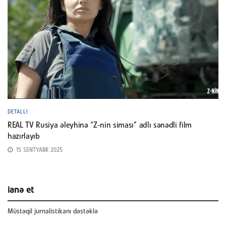
DETALLI
REAL TV Rusiya əleyhinə “Z-nin siması” adlı sənədli film
hazırlayıb
15 SENTYABR 2025
ianə et
Müstəqil jurnalistikanı dəstəklə