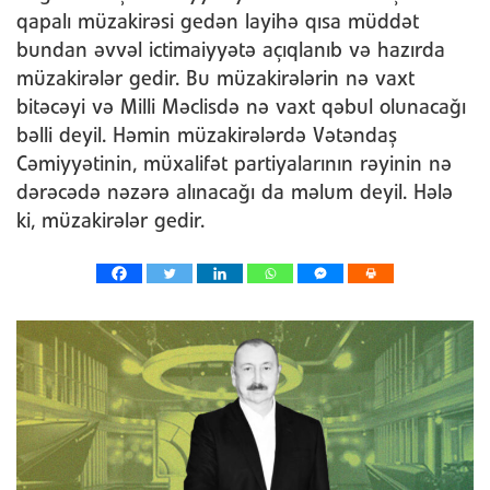
qapalı müzakirəsi gedən layihə qısa müddət
bundan əvvəl ictimaiyyətə açıqlanıb və hazırda
müzakirələr gedir. Bu müzakirələrin nə vaxt
bitəcəyi və Milli Məclisdə nə vaxt qəbul olunacağı
bəlli deyil. Həmin müzakirələrdə Vətəndaş
Cəmiyyətinin, müxalifət partiyalarının rəyinin nə
dərəcədə nəzərə alınacağı da məlum deyil. Hələ
ki, müzakirələr gedir.