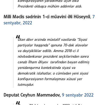
konfiqurasiyanın yaradılması üçün ölkə
Prezidenti olduqca mühüm addımlar atdı.
Milli Məclis sədrinin 1-ci müavini Əli Hüseynli
,
7
sentyabr, 2022
Ötən dövr ərzində müxtəlif vaxtlarda “Siyasi
partiyalar haqqında” qanuna 70-dək əlavələr
və dəyişikliklər edilib. Amma 2018-ci il
növbədənkənar prezident seçkilərindən sonra
cənab İlham Əliyev tərəfindən bəyan edilmiş
yenidənqurma kontekstində siyasi və
demokratik islahatlar, o cümlədən yeni siyasi
konfiqurasiyanın formalaşması xüsusi yer
tutmuşdur.
Deputat Ceyhun Məmmədov,
9 sentyabr 2022