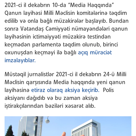
2021-ci il dekabrın 10-da “Media Haqqında”
Qanun layihəsi Milli Məclisin komitələrinə təqdim
edilib və onla bağlı müzakirələr başlayıb. Bundan
sonra Vətəndaş Cəmiyyəti nümayəndələri qanun
layihəsinin ictimaiyyəti müzakirə testindən
keçmədən parlamentə təqdim olunub, birinci
oxunuşdan keçməyi ilə bağlı
açıq müraciət
imzalayıblar.
Müstəqil jurnalistlər 2021-ci il dekabrın 24-ü Milli
Məclisin qarşısında Media haqqında yeni qanun
layihəsinə
etiraz olaraq aksiya keçirib.
Polis
aksiyanı dağıdıb və bu zaman aksiya
iştirakçılarından bəziləri xəsarət alıb.