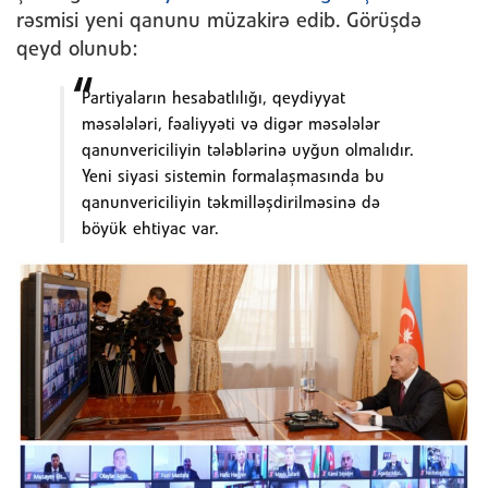
rəsmisi yeni qanunu müzakirə edib. Görüşdə
qeyd olunub:
Partiyaların hesabatlılığı, qeydiyyat
məsələləri, fəaliyyəti və digər məsələlər
qanunvericiliyin tələblərinə uyğun olmalıdır.
Yeni siyasi sistemin formalaşmasında bu
qanunvericiliyin təkmilləşdirilməsinə də
böyük ehtiyac var.