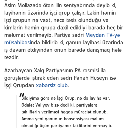
Asim Mollazadə ötən ilin sentyabrında deyib ki,
layihənin üzərində işçi qrup çalışır. Lakin həmin
işçi qrupun nə vaxt, necə təsis olunduğu və
kimlərin həmin qrupa daxil edildiyi barədə heç bir
məlumat verilməyib. Partiya sədri
Meydan TV-yə
müsahibəsi
ndə bildirib ki, qanun layihəsi üzərində
iş davam etdiyindən onun barədə danışmaq hələ
tezdir.
Azərbaycan Xalq Partiyasının PA rəsmisi ilə
görüşlərdə iştirak edən sədri Pənah Hüseyn isə
İşçi Qrupdan
xəbərsiz olub
.
Bildiyimə görə nə İşçi Qrup, nə də layihə var.
Ədalət Vəliyev bizə dedi ki, partiyalara
təkliflərin verilməsi haqda müraciət olunub.
Amma yeni qanunun konsepsiyası məlum
olmadığı üçün partiyamız təklifərini verməyib.