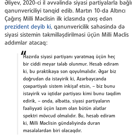
Əliyev, 2020-ci il əvvəlində siyasi partiyalarla bağlı
qanunvericiliyi tənqid edib. Martın 10-da Altıncı
Çağırış Milli Məclisin ilk iclasında çıxış edən
prezident deyib ki,
qanunvericilik sahəsində də
siyasi sistemin təkmilləşdirilməsi üçün Milli Məclis
addımlar atacaq:
Hazırda siyasi partiyanı yaratmaq üçün heç
bir ciddi meyar tələb olunmur. Hesab edirəm
ki, bu praktikaya son qoyulmalıdır. Əgər biz
doğrudan da istəyirik ki, Azərbaycanda
çoxpartiyalı sistem inkişaf etsin, – biz bunu
istəyirik və iqtidar partiyası kimi bunu təqdim
edirik, – onda, əlbəttə, siyasi partiyaların
fəaliyyəti üçün lazım olan bütün alətlər
spektri mövcud olmalıdır. Bu, hesab edirəm
ki, Milli Məclisin gündəliyində duran
məsələlərdən biri olacaqdır.