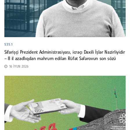
535.1
Sifarişçi Prezident Administrasiyası, icraçı Daxili İşlər Nazirliyidir
– 8 il azadlıqdan məhrum edilən Rüfət Səfərovun son sözü
16 İYUN 2026