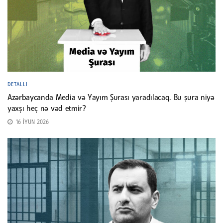
DETALLI
Azərbaycanda Media və Yayım Şurası yaradılacaq. Bu şura niyə
yaxşı heç nə vəd etmir?
16 İYUN 2026