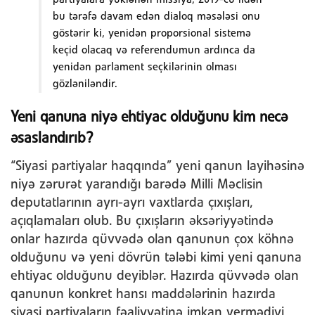
bu tərəfə davam edən dialoq məsələsi onu
göstərir ki, yenidən proporsional sistemə
keçid olacaq və referendumun ardınca da
yenidən parlament seçkilərinin olması
gözləniləndir.
Yeni qanuna niyə ehtiyac olduğunu kim necə
əsaslandırıb?
“Siyasi partiyalar haqqında” yeni qanun layihəsinə
niyə zərurət yarandığı barədə Milli Məclisin
deputatlarının ayrı-ayrı vaxtlarda çıxışları,
açıqlamaları olub. Bu çıxışların əksəriyyətində
onlar hazırda qüvvədə olan qanunun çox köhnə
olduğunu və yeni dövrün tələbi kimi yeni qanuna
ehtiyac olduğunu deyiblər. Hazırda qüvvədə olan
qanunun konkret hansı maddələrinin hazırda
siyasi partiyaların fəaliyyətinə imkan vermədiyi