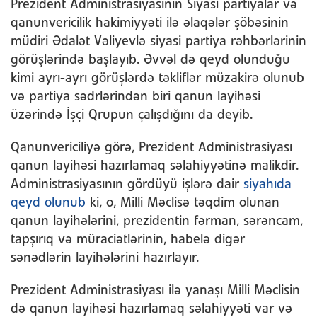
Prezident Administrasiyasının Siyasi partiyalar və
qanunvericilik hakimiyyəti ilə əlaqələr şöbəsinin
müdiri Ədalət Vəliyevlə siyasi partiya rəhbərlərinin
görüşlərində başlayıb. Əvvəl də qeyd olunduğu
kimi ayrı-ayrı görüşlərdə təkliflər müzakirə olunub
və partiya sədrlərindən biri qanun layihəsi
üzərində İşçi Qrupun çalışdığını da deyib.
Qanunvericiliyə görə, Prezident Administrasiyası
qanun layihəsi hazırlamaq səlahiyyətinə malikdir.
Administrasiyasının gördüyü işlərə dair
siyahıda
qeyd olunub
ki, o, Milli Məclisə təqdim olunan
qanun layihələrini, prezidentin fərman, sərəncam,
tapşırıq və müraciətlərinin, habelə digər
sənədlərin layihələrini hazırlayır.
Prezident Administrasiyası ilə yanaşı Milli Məclisin
də qanun layihəsi hazırlamaq səlahiyyəti var və