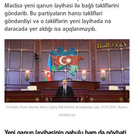
Məclisə yeni qanun layihəsi ilə bağlı təkliflərini
göndərib. Bu partiyaların hansı təklifləri
göndərdiyi və o təkliflərin yeni layihədə nə
dərəcədə yer aldığı isə açıqlanmayıb.
Prezident İlham Əliyevin Altıncı Çağırış Milli Məclisin ilk iclasındakı çıxışı. 10.03.2020. Mənbə:
president.az
Yeni qanun layihəsinin qəbulu həm də növbəti