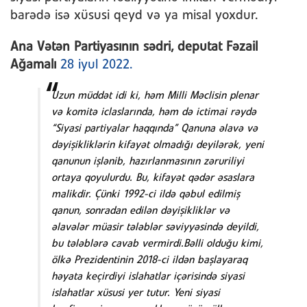
barədə isə xüsusi qeyd və ya misal yoxdur.
Ana Vətən Partiyasının sədri, deputat Fəzail
Ağamalı
28 iyul 2022.
Uzun müddət idi ki, həm Milli Məclisin plenar
və komitə iclaslarında, həm də ictimai rəydə
“Siyasi partiyalar haqqında” Qanuna əlavə və
dəyişikliklərin kifayət olmadığı deyilərək, yeni
qanunun işlənib, hazırlanmasının zəruriliyi
ortaya qoyulurdu. Bu, kifayət qədər əsaslara
malikdir. Çünki 1992-ci ildə qəbul edilmiş
qanun, sonradan edilən dəyişikliklər və
əlavələr müasir tələblər səviyyəsində deyildi,
bu tələblərə cavab vermirdi.Bəlli olduğu kimi,
ölkə Prezidentinin 2018-ci ildən başlayaraq
həyata keçirdiyi islahatlar içərisində siyasi
islahatlar xüsusi yer tutur. Yeni siyasi