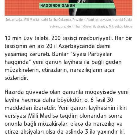
Soldan sağa: Milli Məclisin sədri Sahibə Qafarova, Prezident Administrasiyasının rəsmisi Ədalət
Vəliyev, prezident İlham Əliyev. illustrasiya: Mikroskop Media
10 min üzv tələbi. 200 təsisçi məcburiyyəti. Hər bir
təsisçinin ən azı 20 il Azərbaycanda daimi
yaşamaq zərurəti. Bunlar “Siyasi Partiyalar
haqqında” yeni qanun layihəsi ilə bağlı gedən
müzakirələrin, etirazların, narazılıqların açar
sözləridir.
Hazırda qüvvədə olan qanunla müqayisədə yeni
layihə həcmcə daha böyükdür, o, 6 fəsil 30
maddədən ibarətdir. Yeni qanun layihəsinin ilkin
versiyası Milli Məclisə təqdim olunandan sonra
onunla bağlı müzakirələr, eləcə də narazılıq və
etiraz aksiyaları olsa da əslində 3 ilə yaxındır ki,