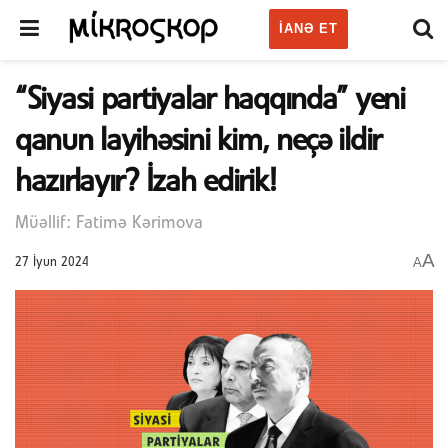
IANƏ ET
“Siyasi partiyalar haqqında” yeni
qanun layihəsini kim, neçə ildir
hazırlayır? İzah edirik!
Müəllif: Fatimə Kərimova
A
A
27 İyun 2024