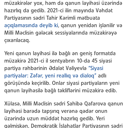
müzakirələr yox, həm də qanun layihəsi üzərində
hazırlıq da gedib. 2021-ci ilin mayında Vəhdət
Partiyasının sədri Tahir Kərimli mətbuata
açıqlamasında deyib ki
, qanun yenidən işlənilir və
Milli Məclisin gələcək sessiyalarında müzakirəyə
çıxarılacaq.
Yeni qanun layihəsi ilə bağlı ən geniş formatda
müzakirə 2021-ci il sentyabrın 10-da 45 siyasi
partiya rəhbərinin Ədalət Vəliyevlə
“Siyasi
partiyalar: Zəfər, yeni reallıq və dialoq”
adlı
görüşündə keçirilib. Onlar siyasi partiyaların yeni
qanun layihəsilə bağlı təkliflərini müzakirə edib.
Xülasə, Milli Məclisin sədri Sahibə Qafarova qanun
layihəsi barədə tapşırıq verənə qədər onun
üzərində uzun müddət hazırlıq gedib. Yeri
gəlmişkən, Demokratik İslahatlar Partiyasının sədri