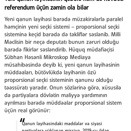
referendum üçün zəmin ola bilər
Yeni qanun layihəsi barədə müzakirələrlə paralel
həmçinin yeni seçki sistemi – proporsional seçki
sisteminə keçid barədə də təkliflər səslənib. Milli
Məclisin bir neçə deputatı bunun zəruri olduğu
barədə fikirlər səsləndirib. Hüquq müdafiəçisi
Sübhan Həsənli Mikroskop Mediaya
müsahibəsində deyib ki, yeni qanun layihəsinin
müddəaları, bütövlükdə layihənin özü
proporsional seçki sisteminin qanunu olduğu
təəssüratı yaradır. Onun sözlərinə görə, xüsusilə
də partiyalara dövlətin maliyyə yardımının
ayrılması barədə müddəalar proporsional sistem
üçün real görünür:
Qanun layihəsindəki maddələr və siyasi
partiyalara yüklənən missiya, 2019-cu ildən