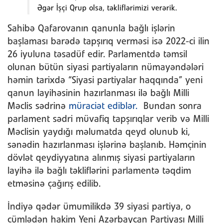
Əgər İşçi Qrup olsa, təkliflərimizi verərik.
Sahibə Qafarovanın qanunla bağlı işlərin
başlaması barədə tapşırıq verməsi isə 2022-ci ilin
26 iyuluna təsadüf edir. Parlamentdə təmsil
olunan bütün siyasi partiyaların nümayəndələri
həmin tarixdə “Siyasi partiyalar haqqında” yeni
qanun layihəsinin hazırlanması ilə bağlı Milli
Məclis sədrinə
müraciət ediblər.
Bundan sonra
parlament sədri müvafiq tapşırıqlar verib və Milli
Məclisin yaydığı məlumatda qeyd olunub ki,
sənədin hazırlanması işlərinə başlanıb. Həmçinin
dövlət qeydiyyatına alınmış siyasi partiyaların
layihə ilə bağlı təkliflərini parlamentə təqdim
etməsinə çağırış edilib.
İndiyə qədər ümumilikdə 39 siyasi partiya, o
cümlədən hakim Yeni Azərbaycan Partiyası Milli