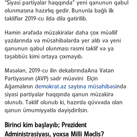
“Siyasi partiyalar haqqında” yeni qanunun qəbul
olunmasına hazırlıq gedir. Bununla bağlı ilk
təkliflər 2019-cu ildə dilə gətirilib.
Həmin ərəfədə müzakirələr daha çox müəllif
yazılarında və müsahibələrdə yer alıb və yeni
qanunun qəbul olunması rəsmi təklif və ya
təşəbbüs kimi ortaya çıxmayıb.
Məsələn, 2019-cu ilin dekabrındaAna Vətən
Partiyasının (AVP) sədr müavini Elçin
Ağamalının
demokrat.az saytına müsahibəsi
ndə
siyasi partiyalar haqqında qanun müzakirə
olunub. Təklif olunub ki, hazırda qüvvədə olan
qanun ümumiyyətlə dəyişdirilsin.
Birinci kim başlayıb; Prezident
Administrasiyası, yoxsa Milli Məclis?