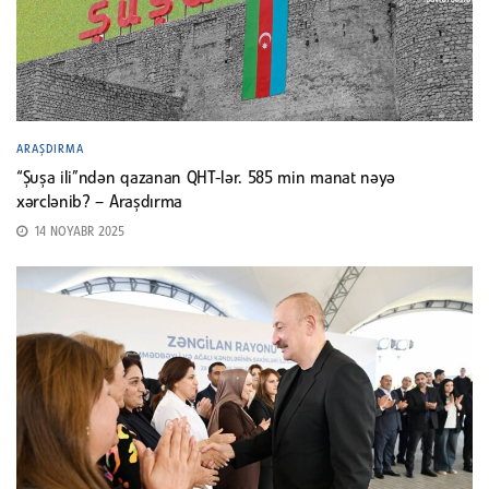
ARAŞDIRMA
“Şuşa ili”ndən qazanan QHT-lər. 585 min manat nəyə
xərclənib? – Araşdırma
14 NOYABR 2025