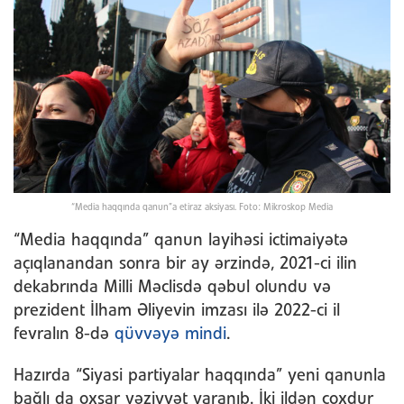
“Media haqqında qanun”a etiraz aksiyası. Foto: Mikroskop Media
“Media haqqında” qanun layihəsi ictimaiyətə
açıqlanandan sonra bir ay ərzində, 2021-ci ilin
dekabrında Milli Məclisdə qəbul olundu və
prezident İlham Əliyevin imzası ilə 2022-ci il
fevralın 8-də
qüvvəyə mindi
.
Hazırda “Siyasi partiyalar haqqında” yeni qanunla
bağlı da oxşar vəziyyət yaranıb. İki ildən çoxdur