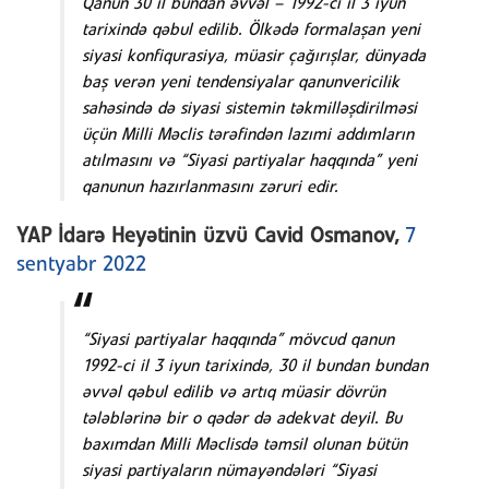
Qanun 30 il bundan əvvəl – 1992-ci il 3 iyun
tarixində qəbul edilib. Ölkədə formalaşan yeni
siyasi konfiqurasiya, müasir çağırışlar, dünyada
baş verən yeni tendensiyalar qanunvericilik
sahəsində də siyasi sistemin təkmilləşdirilməsi
üçün Milli Məclis tərəfindən lazımi addımların
atılmasını və “Siyasi partiyalar haqqında” yeni
qanunun hazırlanmasını zəruri edir.
YAP İdarə Heyətinin üzvü Cavid Osmanov,
7
sentyabr 2022
“Siyasi partiyalar haqqında” mövcud qanun
1992-ci il 3 iyun tarixində, 30 il bundan bundan
əvvəl qəbul edilib və artıq müasir dövrün
tələblərinə bir o qədər də adekvat deyil. Bu
baxımdan Milli Məclisdə təmsil olunan bütün
siyasi partiyaların nümayəndələri “Siyasi