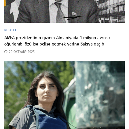
DETALLI
AMEA prezidentinin qızının Almaniyada 1 milyon avrosu
oğurlanıb, özü isə polisə getmək yerinə Bakıya qaçıb
20 OKTYABR 2025