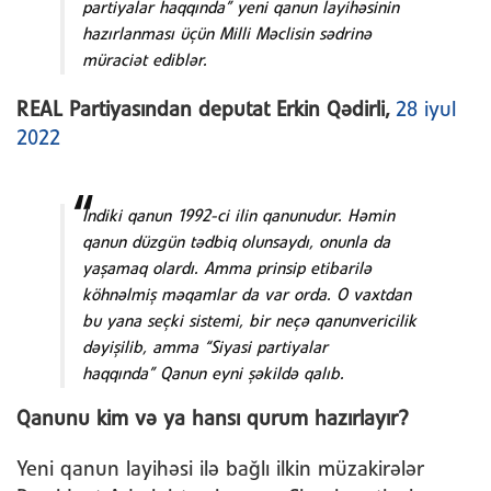
partiyalar haqqında” yeni qanun layihəsinin
hazırlanması üçün Milli Məclisin sədrinə
müraciət ediblər.
REAL Partiyasından deputat Erkin Qədirli,
28 iyul
2022
İndiki qanun 1992-ci ilin qanunudur. Həmin
qanun düzgün tədbiq olunsaydı, onunla da
yaşamaq olardı. Amma prinsip etibarilə
köhnəlmiş məqamlar da var orda. O vaxtdan
bu yana seçki sistemi, bir neçə qanunvericilik
dəyişilib, amma “Siyasi partiyalar
haqqında” Qanun eyni şəkildə qalıb.
Qanunu kim və ya hansı qurum hazırlayır?
Yeni qanun layihəsi ilə bağlı ilkin müzakirələr