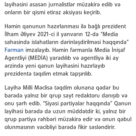
layihəsini əsasən jurnalistlər müzakirə edib və
onların bir qismi etiraz aksiyası keçirib.
Həmin qanunun hazırlanması ilə bağlı prezident
İlham Əliyev 2021-ci il yanvarın 12-də “Media
sahəsində islahatların dərinləşdirilməsi haqqında”
Fərman
imzalayıb. Həmin fərmanla Media İnişaf
Agentliyi (MEDİA) yaradılıb və agentliyə iki ay
ərzində yeni qanun layihəsini hazırlayıb
prezidentə təqdim etmək tapşırılıb.
Layihə Milli Məclisə təqdim olunana qədər bu
barədə yalnız bir qrup sayt redaktoru danışıb və
onu şərh edib. “Siyasi partiyalar haqqında” Qanun
layihəsi barədə də uzun müddətdir ki, yalnız bir
qrup partiya rəhbəri müzakirə edir və onun qəbul
olunmasının vacibliyi barədə fikir səsləndirir.