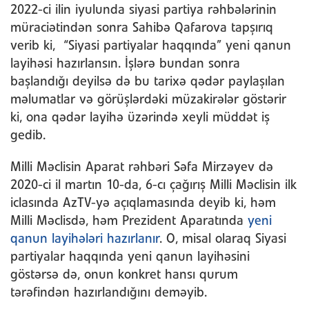
2022-ci ilin iyulunda siyasi partiya rəhbələrinin
müraciətindən sonra Sahibə Qafarova tapşırıq
verib ki, “Siyasi partiyalar haqqında” yeni qanun
layihəsi hazırlansın. İşlərə bundan sonra
başlandığı deyilsə də bu tarixə qədər paylaşılan
məlumatlar və görüşlərdəki müzakirələr göstərir
ki, ona qədər layihə üzərində xeyli müddət iş
gedib.
Milli Məclisin Aparat rəhbəri Səfa Mirzəyev də
2020-ci il martın 10-da, 6-cı çağırış Milli Məclisin ilk
iclasında AzTV-yə açıqlamasında deyib ki, həm
Milli Məclisdə, həm Prezident Aparatında
yeni
qanun layihələri hazırlanır
. O, misal olaraq Siyasi
partiyalar haqqında yeni qanun layihəsini
göstərsə də, onun konkret hansı qurum
tərəfindən hazırlandığını deməyib.