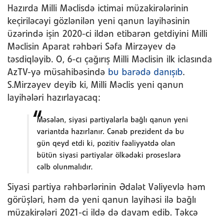
Hazırda Milli Məclisdə ictimai müzakirələrinin
keçiriləcəyi gözlənilən yeni qanun layihəsinin
üzərində işin 2020-ci ildən etibarən getdiyini Milli
Məclisin Aparat rəhbəri Səfa Mirzəyev də
təsdiqləyib. O, 6-cı çağırış Milli Məclisin ilk iclasında
AzTV-yə müsahibəsində
bu barədə danışıb
.
S.Mirzəyev deyib ki, Milli Məclis yeni qanun
layihələri hazırlayacaq:
Məsələn, siyasi partiyalarla bağlı qanun yeni
variantda hazırlanır. Cənab prezident də bu
gün qeyd etdi ki, pozitiv fəaliyyətdə olan
bütün siyasi partiyalar ölkədəki proseslərə
cəlb olunmalıdır.
Siyasi partiya rəhbərlərinin Ədalət Vəliyevlə həm
görüşləri, həm də yeni qanun layihəsi ilə bağlı
müzakirələri 2021-ci ildə də davam edib. Təkcə