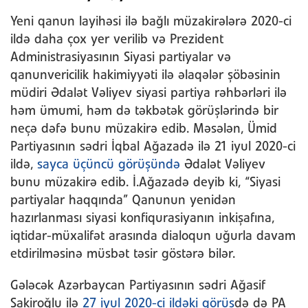
Yeni qanun layihəsi ilə bağlı müzakirələrə 2020-ci
ildə daha çox yer verilib və Prezident
Administrasiyasının Siyasi partiyalar və
qanunvericilik hakimiyyəti ilə əlaqələr şöbəsinin
müdiri Ədalət Vəliyev siyasi partiya rəhbərləri ilə
həm ümumi, həm də təkbətək görüşlərində bir
neçə dəfə bunu müzakirə edib. Məsələn, Ümid
Partiyasının sədri İqbal Ağazadə ilə 21 iyul 2020-ci
ildə,
sayca üçüncü görüşündə
Ədalət Vəliyev
bunu müzakirə edib. İ.Ağazadə deyib ki, “Siyasi
partiyalar haqqında” Qanunun yenidən
hazırlanması siyasi konfiqurasiyanın inkişafına,
iqtidar-müxalifət arasında dialoqun uğurla davam
etdirilməsinə müsbət təsir göstərə bilər.
Gələcək Azərbaycan Partiyasının sədri Ağasif
Şakiroğlu ilə
27 iyul 2020-ci ildəki görüş
də də PA