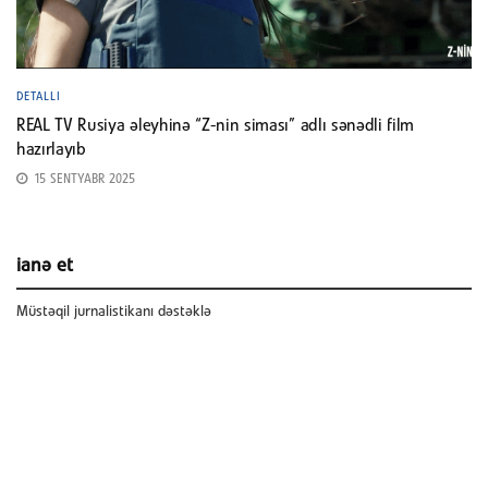
DETALLI
REAL TV Rusiya əleyhinə “Z-nin siması” adlı sənədli film
hazırlayıb
15 SENTYABR 2025
ianə et
Müstəqil jurnalistikanı dəstəklə