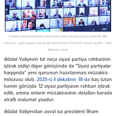
Prezident Administrasiyasının rəsmisi Ədalət Vəliyev 50 siyasi partiya rəhbəri ilə “Milli
həmrəylik – siyasi dialoqun nəticəsi” adlı videokonfransı. 03.10.2020. Mənbə: AzərTAc / kollaj:
Mikroskop Media
Ədalət Vəliyevin bir neçə siyasi partiya rəhbərinin
iştirak etdiyi digər görüşündə də “Siyasi partiyalar
haqqında” yeni qanunun hazırlanması müzakirə
mövzusu olub.
2020-ci il dekabrın 18-də
baş tutan
həmin görüşdə 12 siyasi partiyanın rəhbəri iştirak
edib, amma onların müzakirəsinin detalları barədə
ətraflı məlumat yoxdur.
Ədalət Vəliyevdən əvvəl isə prezident İlham