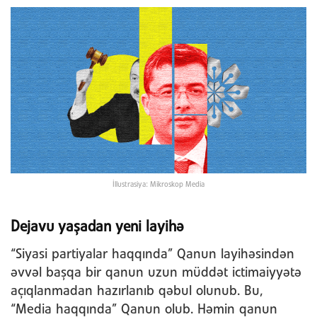
İllustrasiya: Mikroskop Media
Dejavu yaşadan yeni layihə
“Siyasi partiyalar haqqında” Qanun layihəsindən
əvvəl başqa bir qanun uzun müddət ictimaiyyətə
açıqlanmadan hazırlanıb qəbul olunub. Bu,
“Media haqqında” Qanun olub. Həmin qanun