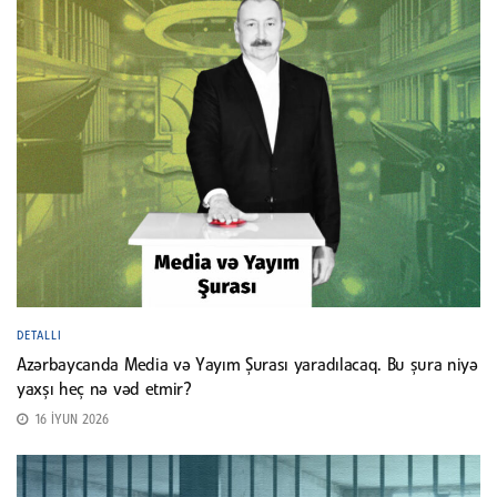
DETALLI
Azərbaycanda Media və Yayım Şurası yaradılacaq. Bu şura niyə
yaxşı heç nə vəd etmir?
16 İYUN 2026