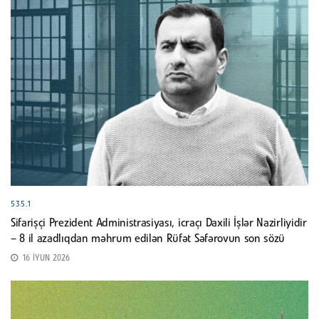
535.1
Sifarişçi Prezident Administrasiyası, icraçı Daxili İşlər Nazirliyidir
– 8 il azadlıqdan məhrum edilən Rüfət Səfərovun son sözü
16 İYUN 2026