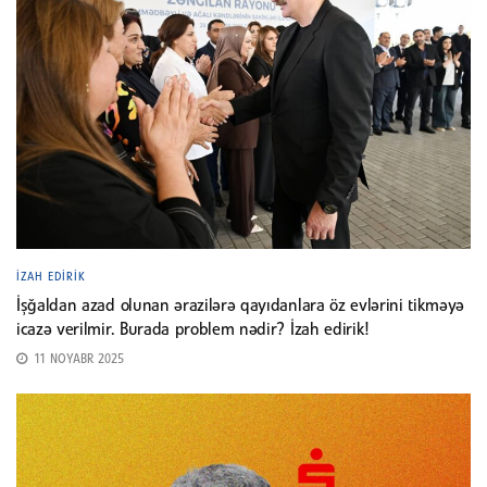
İZAH EDIRIK
İşğaldan azad olunan ərazilərə qayıdanlara öz evlərini tikməyə
icazə verilmir. Burada problem nədir? İzah edirik!
11 NOYABR 2025