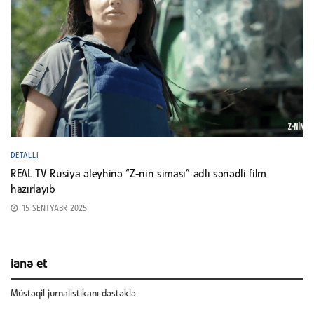
DETALLI
REAL TV Rusiya əleyhinə “Z-nin siması” adlı sənədli film
hazırlayıb
15 SENTYABR 2025
ianə et
Müstəqil jurnalistikanı dəstəklə