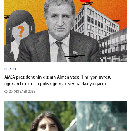
DETALLI
AMEA prezidentinin qızının Almaniyada 1 milyon avrosu
oğurlanıb, özü isə polisə getmək yerinə Bakıya qaçıb
20 OKTYABR 2025