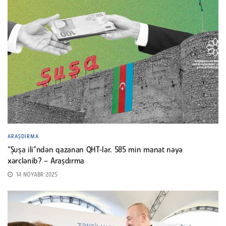
ARAŞDIRMA
“Şuşa ili”ndən qazanan QHT-lər. 585 min manat nəyə
xərclənib? – Araşdırma
14 NOYABR 2025