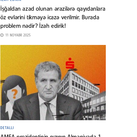
İşğaldan azad olunan ərazilərə qayıdanlara
öz evlərini tikməyə icazə verilmir. Burada
problem nədir? İzah edirik!
11 NOYABR 2025
DETALLI