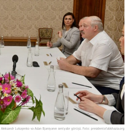
Aleksandr Lukaşenko və Aslan Bjaniyanın sentyabr görüşü. Foto: presidentofabkhazia.org