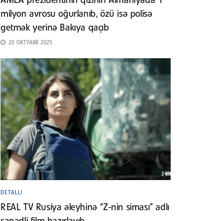
AMEA prezidentinin qızının Almaniyada 1
milyon avrosu oğurlanıb, özü isə polisə
getmək yerinə Bakıya qaçıb
20 OKTYABR 2025
DETALLI
REAL TV Rusiya əleyhinə “Z-nin siması” adlı