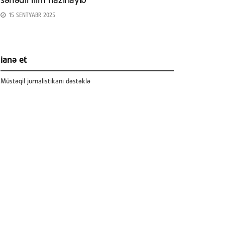
sənədli film hazırlayıb
15 SENTYABR 2025
ianə et
Müstəqil jurnalistikanı dəstəklə