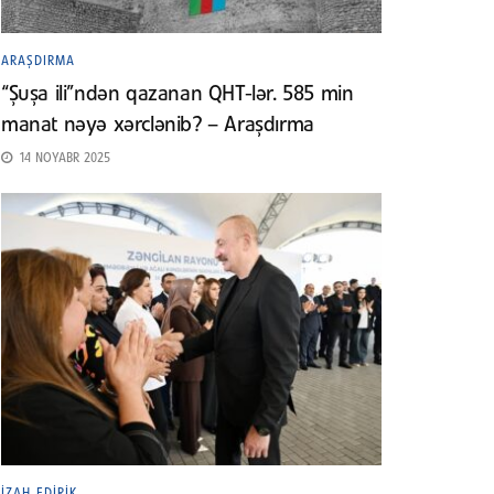
ARAŞDIRMA
“Şuşa ili”ndən qazanan QHT-lər. 585 min
manat nəyə xərclənib? – Araşdırma
14 NOYABR 2025
İZAH EDIRIK