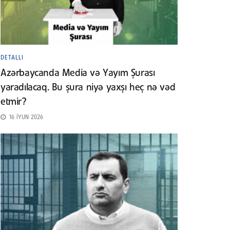
DETALLI
Azərbaycanda Media və Yayım Şurası
yaradılacaq. Bu şura niyə yaxşı heç nə vəd
etmir?
16 İYUN 2026