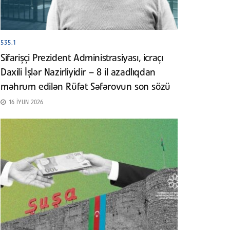
535.1
Sifarişçi Prezident Administrasiyası, icraçı
Daxili İşlər Nazirliyidir – 8 il azadlıqdan
məhrum edilən Rüfət Səfərovun son sözü
16 İYUN 2026