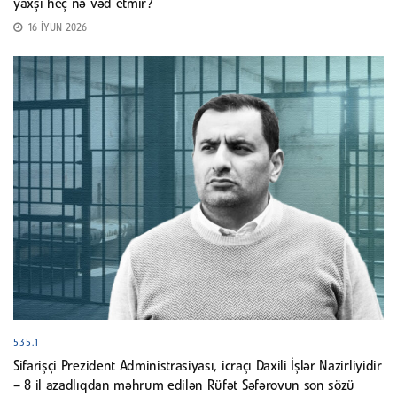
yaxşı heç nə vəd etmir?
16 İYUN 2026
535.1
Sifarişçi Prezident Administrasiyası, icraçı Daxili İşlər Nazirliyidir
– 8 il azadlıqdan məhrum edilən Rüfət Səfərovun son sözü