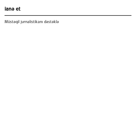
ianə et
Müstəqil jurnalistikanı dəstəklə