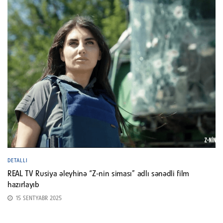
DETALLI
REAL TV Rusiya əleyhinə “Z-nin siması” adlı sənədli film
hazırlayıb
15 SENTYABR 2025