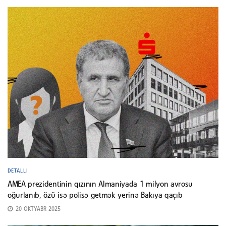
DETALLI
AMEA prezidentinin qızının Almaniyada 1 milyon avrosu
oğurlanıb, özü isə polisə getmək yerinə Bakıya qaçıb
20 OKTYABR 2025