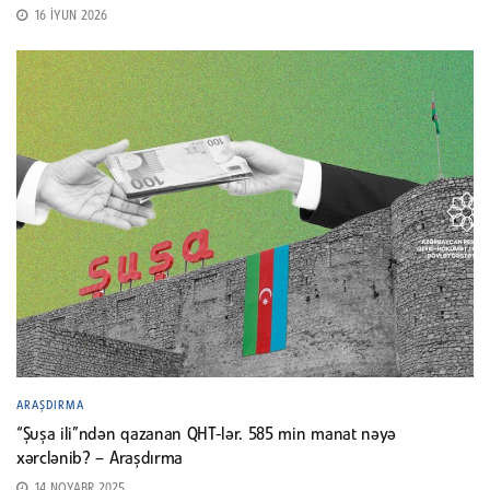
16 İYUN 2026
ARAŞDIRMA
“Şuşa ili”ndən qazanan QHT-lər. 585 min manat nəyə
xərclənib? – Araşdırma
14 NOYABR 2025