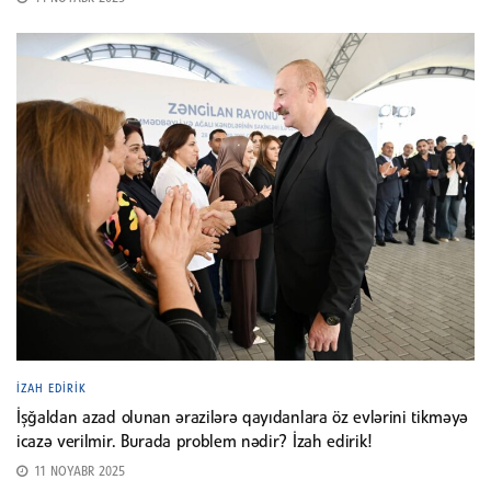
İZAH EDIRIK
İşğaldan azad olunan ərazilərə qayıdanlara öz evlərini tikməyə
icazə verilmir. Burada problem nədir? İzah edirik!
11 NOYABR 2025