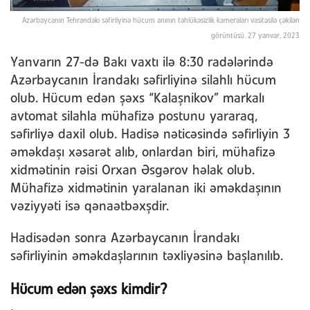
Azərbaycanın Tehrandakı səfirliyinə hücum anının təhlükəsizlik kameraları vasitəsilə çəkilən
görüntüsü. 27 yanvar, 2023
Yanvarın 27-də Bakı vaxtı ilə 8:30 radələrində
Azərbaycanın İrandakı səfirliyinə silahlı hücum
olub. Hücum edən şəxs “Kalaşnikov” markalı
avtomat silahla mühafizə postunu yararaq,
səfirliyə daxil olub. Hadisə nəticəsində səfirliyin 3
əməkdaşı xəsarət alıb, onlardan biri, mühafizə
xidmətinin rəisi Orxan Əsgərov həlak olub.
Mühafizə xidmətinin yaralanan iki əməkdaşının
vəziyyəti isə qənaətbəxşdir.
Hadisədən sonra Azərbaycanın İrandakı
səfirliyinin əməkdaşlarının təxliyəsinə başlanılıb.
Hücum edən şəxs kimdir?