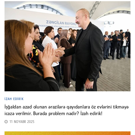
İZAH EDIRIK
İşğaldan azad olunan ərazilərə qayıdanlara öz evlərini tikməyə
icazə verilmir. Burada problem nədir? İzah edirik!
11 NOYABR 2025