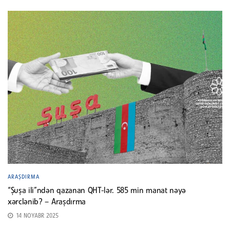
ARAŞDIRMA
“Şuşa ili”ndən qazanan QHT-lər. 585 min manat nəyə
xərclənib? – Araşdırma
14 NOYABR 2025