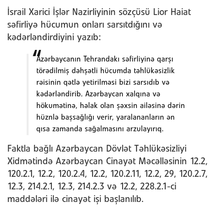
İsrail Xarici İşlər Nazirliyinin sözçüsü Lior Haiat
səfirliyə hücumun onları sarsıtdığını və
kədərləndirdiyini yazıb:
Azərbaycanın Tehrandakı səfirliyinə qarşı
törədilmiş dəhşətli hücumda təhlükəsizlik
rəisinin qətlə yetirilməsi bizi sarsıdıb və
kədərləndirib. Azərbaycan xalqına və
hökumətinə, həlak olan şəxsin ailəsinə dərin
hüznlə başsağlığı verir, yaralananların ən
qısa zamanda sağalmasını arzulayırıq.
Faktla bağlı Azərbaycan Dövlət Təhlükəsizliyi
Xidmətində Azərbaycan Cinayət Məcəlləsinin 12.2,
120.2.1, 12.2, 120.2.4, 12.2, 120.2.11, 12.2, 29, 120.2.7,
12.3, 214.2.1, 12.3, 214.2.3 və 12.2, 228.2.1-ci
maddələri ilə cinayət işi başlanılıb.