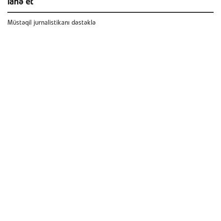
ianə et
Müstəqil jurnalistikanı dəstəklə