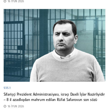
16 İYUN 2026
535.1
Sifarişçi Prezident Administrasiyası, icraçı Daxili İşlər Nazirliyidir
– 8 il azadlıqdan məhrum edilən Rüfət Səfərovun son sözü
16 İYUN 2026