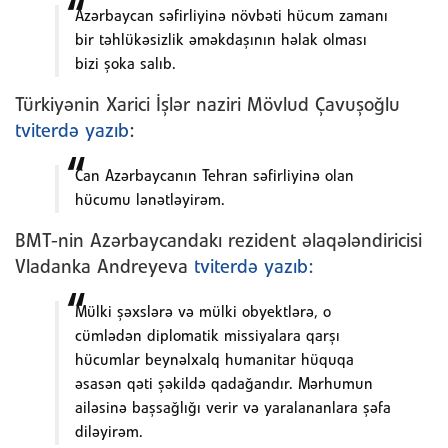
Azərbaycan səfirliyinə növbəti hücum zamanı
bir təhlükəsizlik əməkdaşının həlak olması
bizi şoka salıb.
Türkiyənin Xarici İşlər naziri Mövlud Çavuşoğlu
tviterdə yazıb
:
Can Azərbaycanın Tehran səfirliyinə olan
hücumu lənətləyirəm.
BMT-nin Azərbaycandakı rezident əlaqələndiricisi
Vladanka Andreyeva
tviterdə yazıb:
Mülki şəxslərə və mülki obyektlərə, o
cümlədən diplomatik missiyalara qarşı
hücumlar beynəlxalq humanitar hüquqa
əsasən qəti şəkildə qadağandır. Mərhumun
ailəsinə başsağlığı verir və yaralananlara şəfa
diləyirəm.