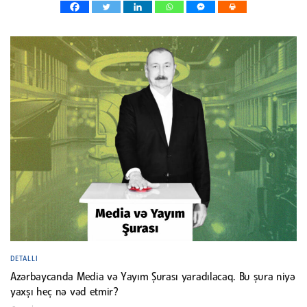
DETALLI
Azərbaycanda Media və Yayım Şurası yaradılacaq. Bu şura niyə
yaxşı heç nə vəd etmir?