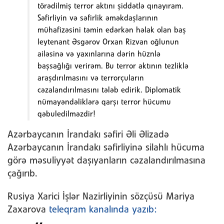
törədilmiş terror aktını şiddətlə qınayıram.
Səfirliyin və səfirlik əməkdaşlarının
mühafizəsini təmin edərkən həlak olan baş
leytenant Əsgərov Orxan Rizvan oğlu
nun
ailəsinə və yaxınlarına dərin hüznlə
başsağlığı verirəm. Bu terror aktının tezliklə
araşdırılmasını və terrorçuların
cəzalandırılmasını tələb edirik. Diplomatik
nümayəndəliklərə qarşı terror hücumu
qəbuledilməzdir!
Azərbaycanın İrandakı səfiri Əli Əlizadə
Azərbaycanın İrandakı səfirliyinə silahlı hücuma
görə məsuliyyət daşıyanların cəzalandırılmasına
çağırıb.
Rusiya Xarici İşlər Nazirliyinin sözçüsü Mariya
Zaxarova
teleqram kanalında yazıb: