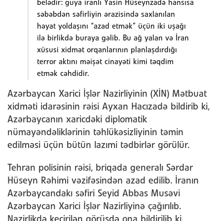
belədir: guya iranlı Yasin Hüseynzadə hansısa
səbəbdən səfirliyin ərazisində saxlanılan
həyat yoldaşını “azad etmək” üçün iki uşağı
ilə birlikdə buraya gəlib. Bu ağ yalan və İran
xüsusi xidmət orqanlarının planlaşdırdığı
terror aktını məişət cinayəti kimi təqdim
etmək cəhdidir.
Azərbaycan Xarici İşlər Nazirliyinin (XİN) Mətbuat
xidməti idarəsinin rəisi Ayxan Hacızadə bildirib ki,
Azərbaycanın xaricdəki diplomatik
nümayəndəliklərinin təhlükəsizliyinin təmin
edilməsi üçün bütün lazımi tədbirlər görülür.
Tehran polisinin rəisi, briqada generalı Sərdar
Hüseyn Rəhimi vəzifəsindən azad edilib. İranın
Azərbaycandakı səfiri Seyid Abbas Musəvi
Azərbaycan Xarici İşlər Nazirliyinə çağırılıb.
Nazirlikdə keçirilən görüşdə ona bildirilib ki,