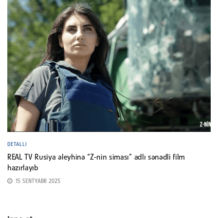
DETALLI
REAL TV Rusiya əleyhinə “Z-nin siması” adlı sənədli film
hazırlayıb
15 SENTYABR 2025