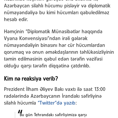
Azərbaycan silahlı hücumu pisləyir və diplomatik
nümayəndəliyə bu kimi hücumları qəbuledilməz
hesab edir.
Həmçinin “Diplomatik Münasibətlər haqqında
Vyana Konvensiyası”ndan irəli gələrək
nümayəndəliyin binasını hər cür hücumlardan
qorumaq və onun əməkdaşlarının təhlükəsizliyinin
təmin edilməsinin qəbul edən tərəfin vəzifəsi
olduğu qarşı tərəfin diqqətinə çatdırılıb.
Kim nə reaksiya verib?
Prezident İlham Əliyev Bakı vaxtı ilə saat 13:00
radələrində Azərbaycanın İrandakı səfirliyinə
silahlı hücumla
“Twitter”də yazıb
:
Bu gün Tehrandakı səfirliyimizə qarşı