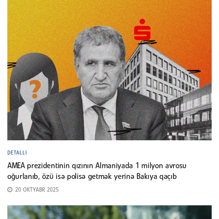
DETALLI
AMEA prezidentinin qızının Almaniyada 1 milyon avrosu
oğurlanıb, özü isə polisə getmək yerinə Bakıya qaçıb
20 OKTYABR 2025