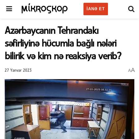
IANƏ ET
Azərbaycanın Tehrandakı
səfirliyinə hücumla bağlı nələri
bilirik və kim nə reaksiya verib?
A
A
27 Yanvar 2023