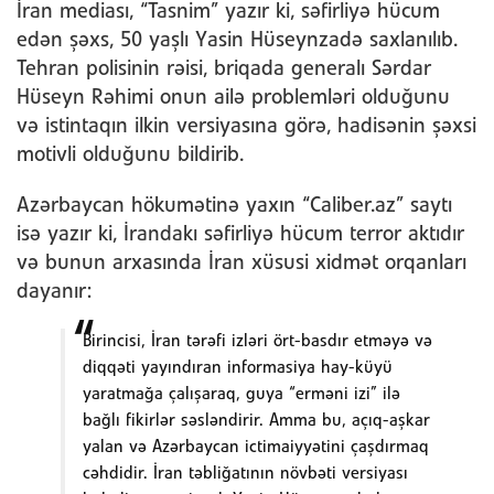
İran mediası, “Tasnim” yazır ki, səfirliyə hücum
edən şəxs, 50 yaşlı Yasin Hüseynzadə saxlanılıb.
Tehran polisinin rəisi, briqada generalı Sərdar
Hüseyn Rəhimi onun ailə problemləri olduğunu
və istintaqın ilkin versiyasına görə, hadisənin şəxsi
motivli olduğunu bildirib.
Azərbaycan hökumətinə yaxın “Caliber.az” saytı
isə yazır ki, İrandakı səfirliyə hücum terror aktıdır
və bunun arxasında İran xüsusi xidmət orqanları
dayanır:
Birincisi, İra
n tərəfi izləri ört-basdır etməyə və
diqqəti yayındıran informasiya hay-küyü
yaratmağa çalışaraq, guya “erməni izi” ilə
bağlı fikirlər səsləndirir. Amma bu, açıq-aşkar
yalan və
Azərbaycan ictimaiyyətini çaşdırmaq
cəhdidir. İran təbliğatının növbəti versiyası