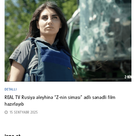
DETALLI
REAL TV Rusiya əleyhinə “Z-nin siması” adlı sənədli film
hazırlayıb
15 SENTYABR 2025