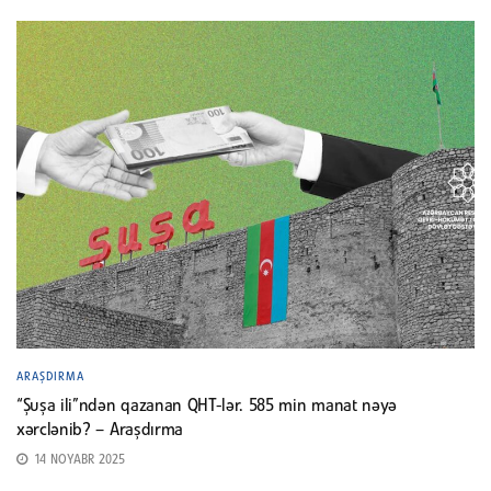
ARAŞDIRMA
“Şuşa ili”ndən qazanan QHT-lər. 585 min manat nəyə
xərclənib? – Araşdırma
14 NOYABR 2025