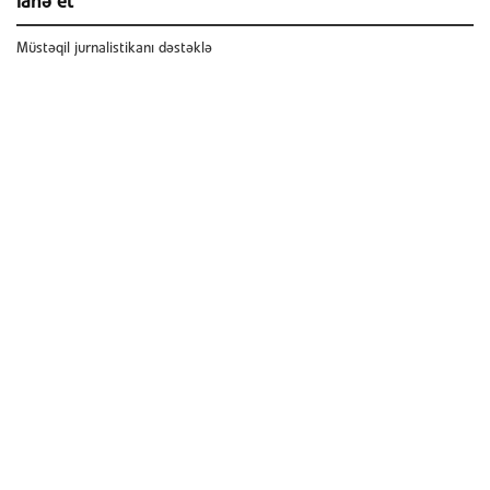
ianə et
Müstəqil jurnalistikanı dəstəklə