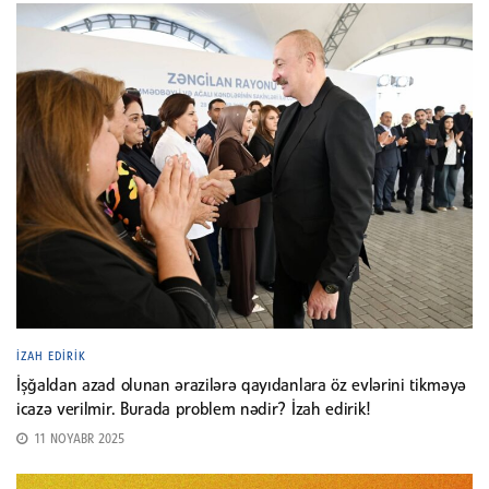
İZAH EDIRIK
İşğaldan azad olunan ərazilərə qayıdanlara öz evlərini tikməyə
icazə verilmir. Burada problem nədir? İzah edirik!
11 NOYABR 2025