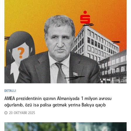
DETALLI
AMEA prezidentinin qızının Almaniyada 1 milyon avrosu
oğurlanıb, özü isə polisə getmək yerinə Bakıya qaçıb
20 OKTYABR 2025