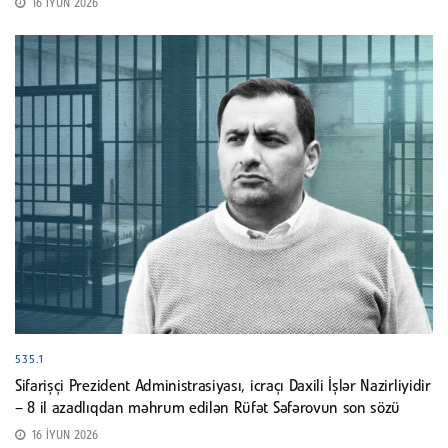
16 İYUN 2026
535.1
Sifarişçi Prezident Administrasiyası, icraçı Daxili İşlər Nazirliyidir
– 8 il azadlıqdan məhrum edilən Rüfət Səfərovun son sözü
16 İYUN 2026