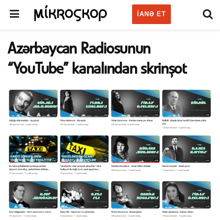
IANƏ ET
Azərbaycan Radiosunun
“YouTube” kanalından skrinşot