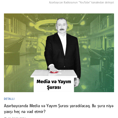
Azərbaycan Radiosunun "YouTube" kanalından skrinşot
DETALLI
Azərbaycanda Media və Yayım Şurası yaradılacaq. Bu şura niyə
yaxşı heç nə vəd etmir?