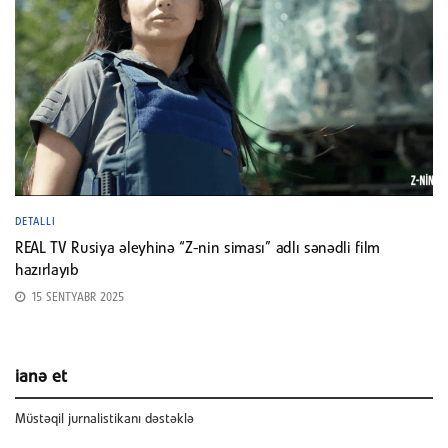
DETALLI
REAL TV Rusiya əleyhinə “Z-nin siması” adlı sənədli film
hazırlayıb
15 SENTYABR 2025
ianə et
Müstəqil jurnalistikanı dəstəklə