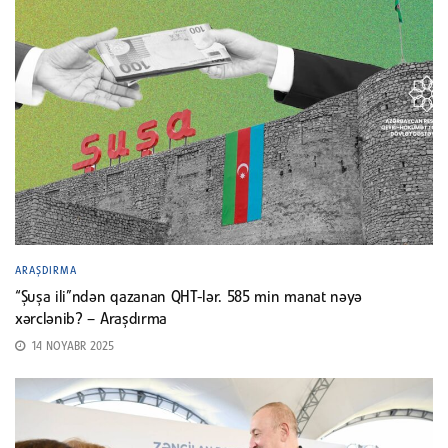
ARAŞDIRMA
“Şuşa ili”ndən qazanan QHT-lər. 585 min manat nəyə
xərclənib? – Araşdırma
14 NOYABR 2025