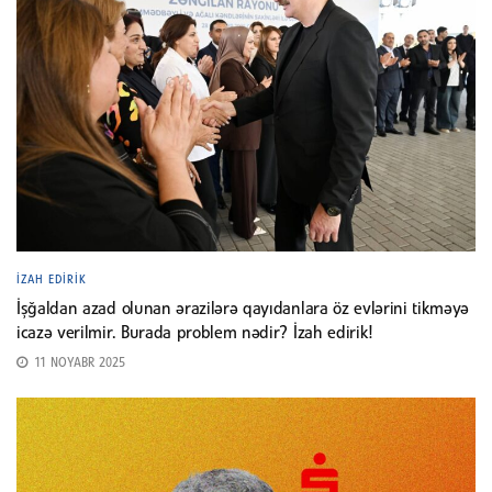
İZAH EDIRIK
İşğaldan azad olunan ərazilərə qayıdanlara öz evlərini tikməyə
icazə verilmir. Burada problem nədir? İzah edirik!
11 NOYABR 2025