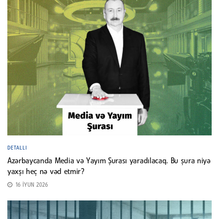
DETALLI
Azərbaycanda Media və Yayım Şurası yaradılacaq. Bu şura niyə
yaxşı heç nə vəd etmir?
16 İYUN 2026