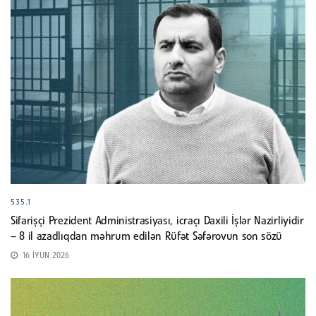
535.1
Sifarişçi Prezident Administrasiyası, icraçı Daxili İşlər Nazirliyidir
– 8 il azadlıqdan məhrum edilən Rüfət Səfərovun son sözü
16 İYUN 2026