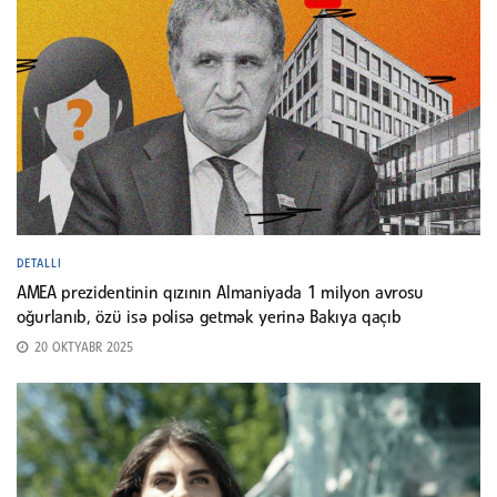
DETALLI
AMEA prezidentinin qızının Almaniyada 1 milyon avrosu
oğurlanıb, özü isə polisə getmək yerinə Bakıya qaçıb
20 OKTYABR 2025