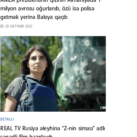
AMEA prezidentinin qızının Almaniyada 1
milyon avrosu oğurlanıb, özü isə polisə
getmək yerinə Bakıya qaçıb
20 OKTYABR 2025
DETALLI
REAL TV Rusiya əleyhinə “Z-nin siması” adlı