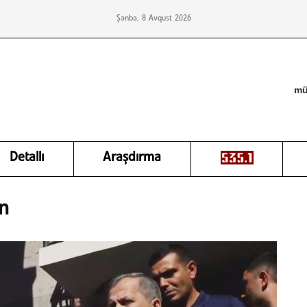
Şənbə, 8 Avqust 2026
mü
Detallı
Araşdırma
en