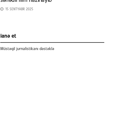
sənədli film hazırlayıb
15 SENTYABR 2025
ianə et
Müstəqil jurnalistikanı dəstəklə