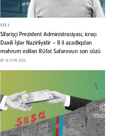
535.1
Sifarişçi Prezident Administrasiyası, icraçı
Daxili İşlər Nazirliyidir – 8 il azadlıqdan
məhrum edilən Rüfət Səfərovun son sözü
16 İYUN 2026