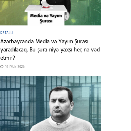
DETALLI
Azərbaycanda Media və Yayım Şurası
yaradılacaq. Bu şura niyə yaxşı heç nə vəd
etmir?
16 İYUN 2026