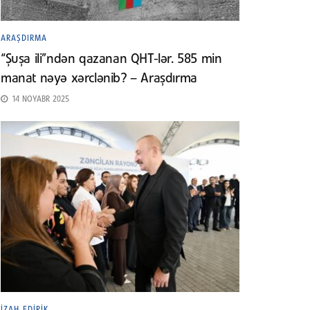
ARAŞDIRMA
“Şuşa ili”ndən qazanan QHT-lər. 585 min
manat nəyə xərclənib? – Araşdırma
14 NOYABR 2025
İZAH EDIRIK