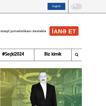
English
IANƏ ET
stəqil jurnalistikanı dəstəklə
#Seçki2024
Biz kimik