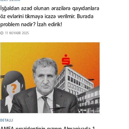
İşğaldan azad olunan ərazilərə qayıdanlara
öz evlərini tikməyə icazə verilmir. Burada
problem nədir? İzah edirik!
11 NOYABR 2025
DETALLI