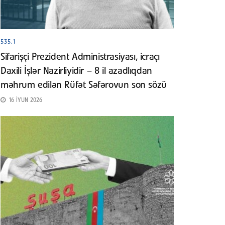
535.1
Sifarişçi Prezident Administrasiyası, icraçı
Daxili İşlər Nazirliyidir – 8 il azadlıqdan
məhrum edilən Rüfət Səfərovun son sözü
16 İYUN 2026