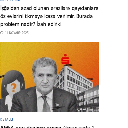
İşğaldan azad olunan ərazilərə qayıdanlara
öz evlərini tikməyə icazə verilmir. Burada
problem nədir? İzah edirik!
11 NOYABR 2025
DETALLI