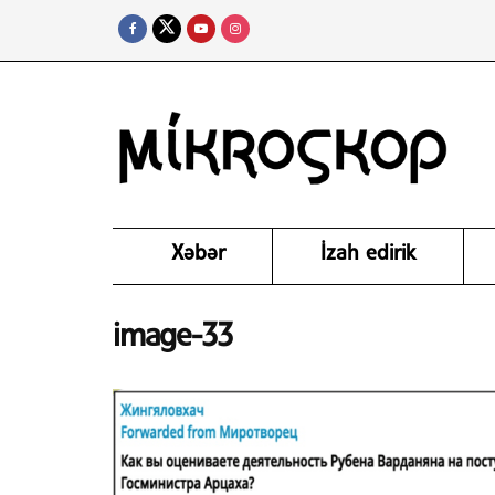
Xəbər
İzah edirik
image-33