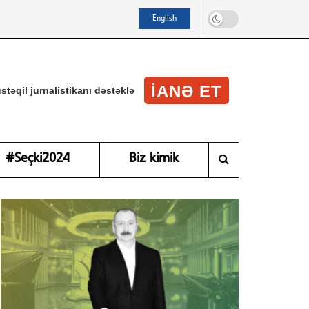
English
IANƏ ET
stəqil jurnalistikanı dəstəklə
#Seçki2024
Biz kimik