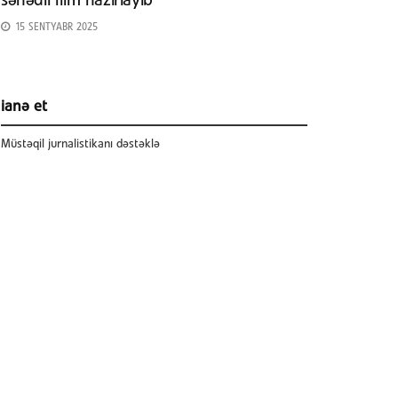
sənədli film hazırlayıb
15 SENTYABR 2025
ianə et
Müstəqil jurnalistikanı dəstəklə