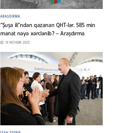
ARAŞDIRMA
“Şuşa ili”ndən qazanan QHT-lər. 585 min
manat nəyə xərclənib? – Araşdırma
14 NOYABR 2025
İZAH EDIRIK