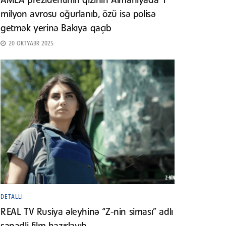
AMEA prezidentinin qızının Almaniyada 1
milyon avrosu oğurlanıb, özü isə polisə
getmək yerinə Bakıya qaçıb
20 OKTYABR 2025
DETALLI
REAL TV Rusiya əleyhinə “Z-nin siması” adlı