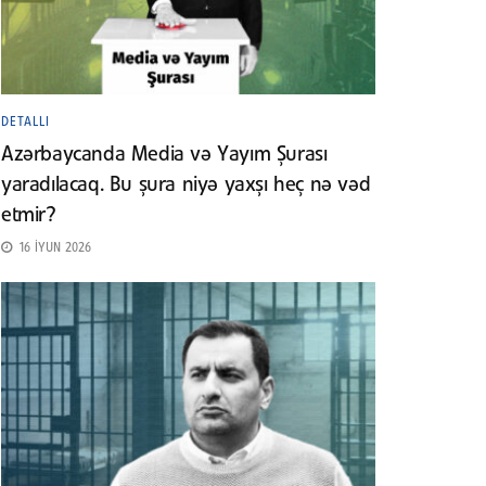
DETALLI
Azərbaycanda Media və Yayım Şurası
yaradılacaq. Bu şura niyə yaxşı heç nə vəd
etmir?
16 İYUN 2026