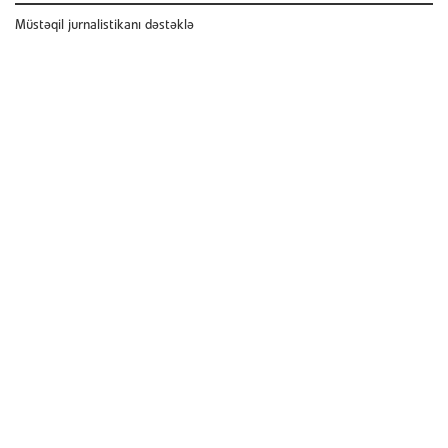
Müstəqil jurnalistikanı dəstəklə