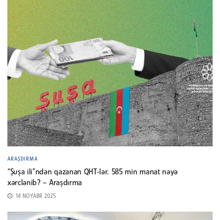
ARAŞDIRMA
“Şuşa ili”ndən qazanan QHT-lər. 585 min manat nəyə
xərclənib? – Araşdırma
14 NOYABR 2025