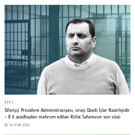
535.1
Sifarişçi Prezident Administrasiyası, icraçı Daxili İşlər Nazirliyidir
– 8 il azadlıqdan məhrum edilən Rüfət Səfərovun son sözü
16 İYUN 2026