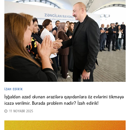
İZAH EDIRIK
İşğaldan azad olunan ərazilərə qayıdanlara öz evlərini tikməyə
icazə verilmir. Burada problem nədir? İzah edirik!
11 NOYABR 2025