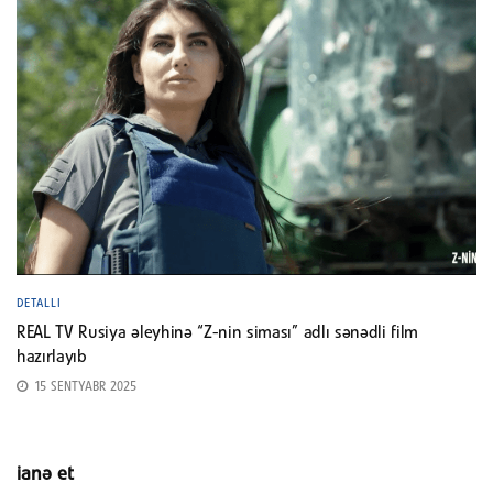
DETALLI
REAL TV Rusiya əleyhinə “Z-nin siması” adlı sənədli film
hazırlayıb
15 SENTYABR 2025
ianə et