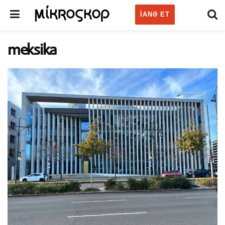
IANƏ ET
meksika