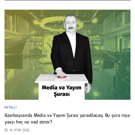
DETALLI
Azərbaycanda Media və Yayım Şurası yaradılacaq. Bu şura niyə
yaxşı heç nə vəd etmir?
16 İYUN 2026