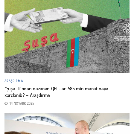
ARAŞDIRMA
“Şuşa ili”ndən qazanan QHT-lər. 585 min manat nəyə
xərclənib? – Araşdırma
14 NOYABR 2025