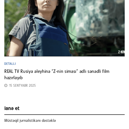
DETALLI
REAL TV Rusiya əleyhinə “Z-nin siması” adlı sənədli film
hazırlayıb
15 SENTYABR 2025
ianə et
Müstəqil jurnalistikanı dəstəklə