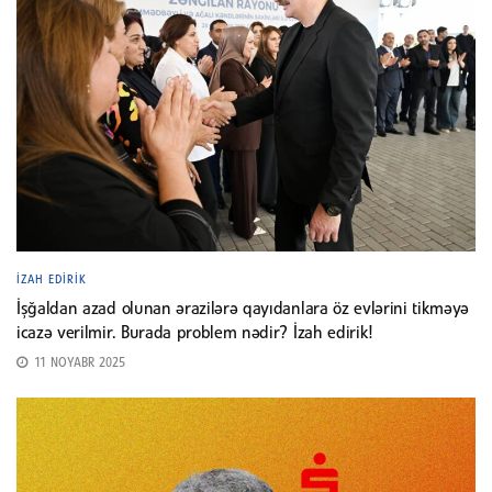
İZAH EDIRIK
İşğaldan azad olunan ərazilərə qayıdanlara öz evlərini tikməyə
icazə verilmir. Burada problem nədir? İzah edirik!
11 NOYABR 2025