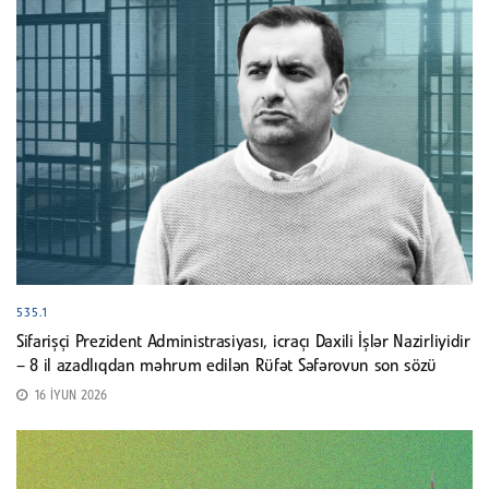
535.1
Sifarişçi Prezident Administrasiyası, icraçı Daxili İşlər Nazirliyidir
– 8 il azadlıqdan məhrum edilən Rüfət Səfərovun son sözü
16 İYUN 2026