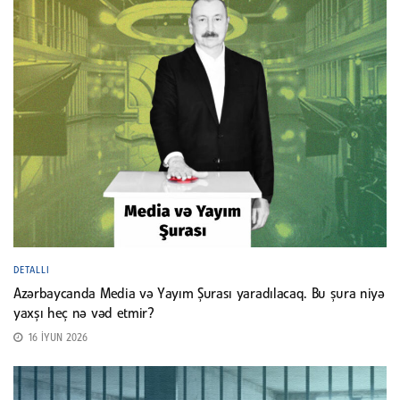
DETALLI
Azərbaycanda Media və Yayım Şurası yaradılacaq. Bu şura niyə
yaxşı heç nə vəd etmir?
16 İYUN 2026