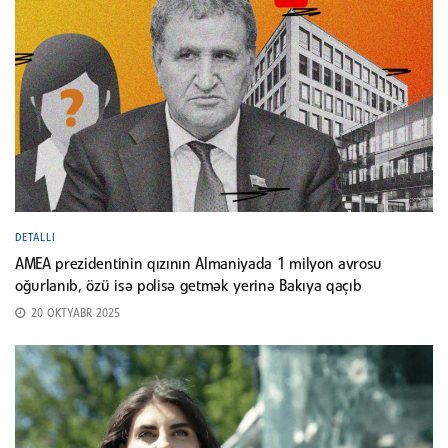
DETALLI
AMEA prezidentinin qızının Almaniyada 1 milyon avrosu
oğurlanıb, özü isə polisə getmək yerinə Bakıya qaçıb
20 OKTYABR 2025