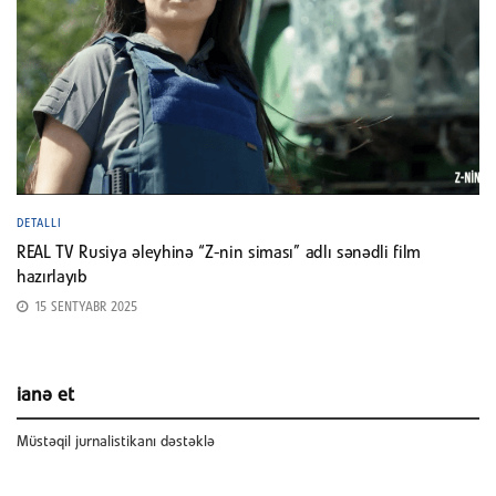
DETALLI
REAL TV Rusiya əleyhinə “Z-nin siması” adlı sənədli film
hazırlayıb
15 SENTYABR 2025
ianə et
Müstəqil jurnalistikanı dəstəklə