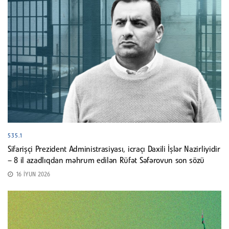
535.1
Sifarişçi Prezident Administrasiyası, icraçı Daxili İşlər Nazirliyidir
– 8 il azadlıqdan məhrum edilən Rüfət Səfərovun son sözü
16 İYUN 2026