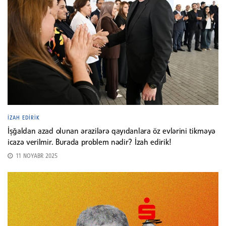
İZAH EDIRIK
İşğaldan azad olunan ərazilərə qayıdanlara öz evlərini tikməyə
icazə verilmir. Burada problem nədir? İzah edirik!
11 NOYABR 2025