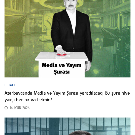
DETALLI
Azərbaycanda Media və Yayım Şurası yaradılacaq. Bu şura niyə
yaxşı heç nə vəd etmir?
16 İYUN 2026