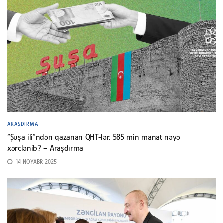
ARAŞDIRMA
“Şuşa ili”ndən qazanan QHT-lər. 585 min manat nəyə
xərclənib? – Araşdırma
14 NOYABR 2025