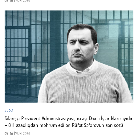
16 İYUN 2026
535.1
Sifarişçi Prezident Administrasiyası, icraçı Daxili İşlər Nazirliyidir
– 8 il azadlıqdan məhrum edilən Rüfət Səfərovun son sözü
16 İYUN 2026