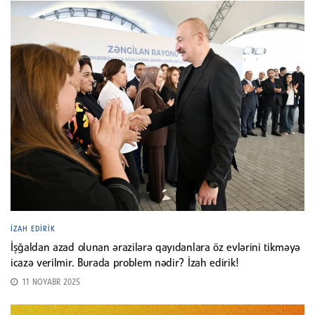
İZAH EDIRIK
İşğaldan azad olunan ərazilərə qayıdanlara öz evlərini tikməyə
icazə verilmir. Burada problem nədir? İzah edirik!
11 NOYABR 2025