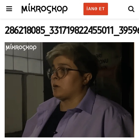
IANƏ ET
286218085_331719822455011_3959