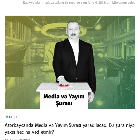
Rabiyya Mammadova talking to reporters on June 4. Still from Mikroskop video
DETALLI
Azərbaycanda Media və Yayım Şurası yaradılacaq. Bu şura niyə
yaxşı heç nə vəd etmir?