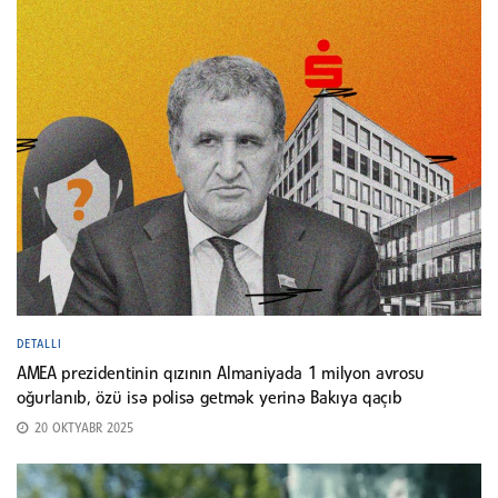
DETALLI
AMEA prezidentinin qızının Almaniyada 1 milyon avrosu
oğurlanıb, özü isə polisə getmək yerinə Bakıya qaçıb
20 OKTYABR 2025