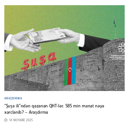
ARAŞDIRMA
“Şuşa ili”ndən qazanan QHT-lər. 585 min manat nəyə
xərclənib? – Araşdırma
14 NOYABR 2025