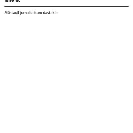
ianə et
Müstəqil jurnalistikanı dəstəklə