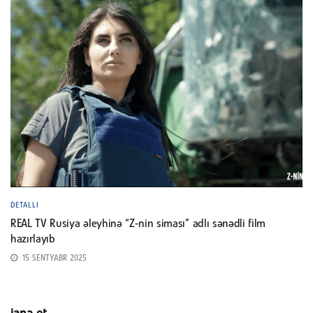
DETALLI
REAL TV Rusiya əleyhinə “Z-nin siması” adlı sənədli film
hazırlayıb
15 SENTYABR 2025