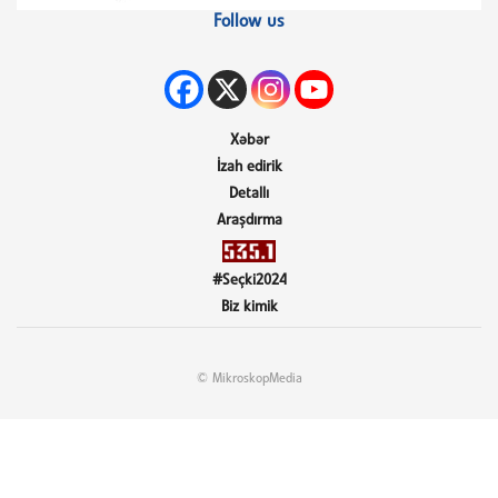
Follow us
Xəbər
İzah edirik
Detallı
Araşdırma
#Seçki2024
Biz kimik
© MikroskopMedia