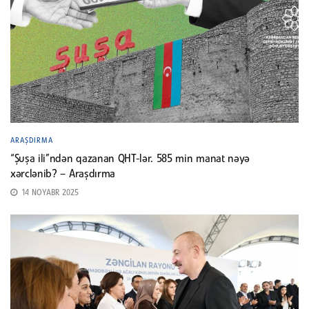
ARAŞDIRMA
“Şuşa ili”ndən qazanan QHT-lər. 585 min manat nəyə
xərclənib? – Araşdırma
14 NOYABR 2025