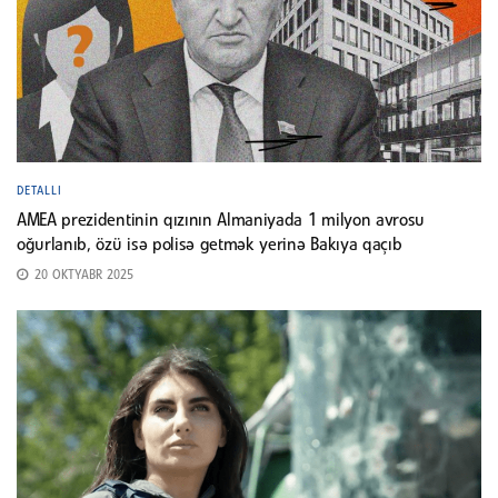
DETALLI
AMEA prezidentinin qızının Almaniyada 1 milyon avrosu
oğurlanıb, özü isə polisə getmək yerinə Bakıya qaçıb
20 OKTYABR 2025