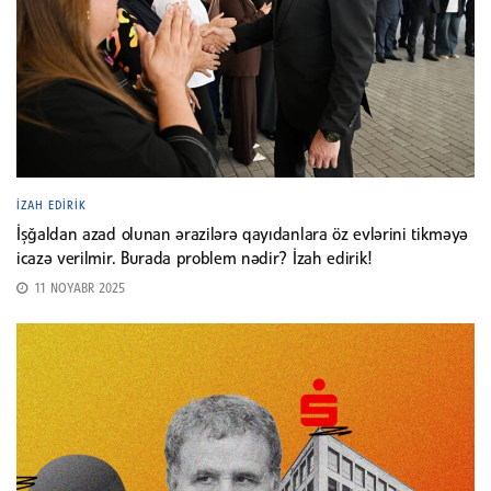
İZAH EDIRIK
İşğaldan azad olunan ərazilərə qayıdanlara öz evlərini tikməyə
icazə verilmir. Burada problem nədir? İzah edirik!
11 NOYABR 2025