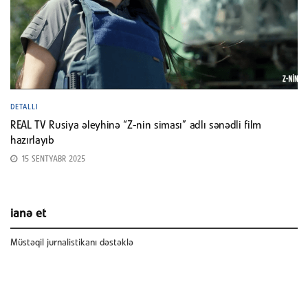
DETALLI
REAL TV Rusiya əleyhinə “Z-nin siması” adlı sənədli film
hazırlayıb
15 SENTYABR 2025
ianə et
Müstəqil jurnalistikanı dəstəklə