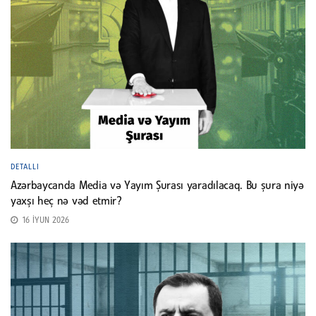
DETALLI
Azərbaycanda Media və Yayım Şurası yaradılacaq. Bu şura niyə
yaxşı heç nə vəd etmir?
16 İYUN 2026