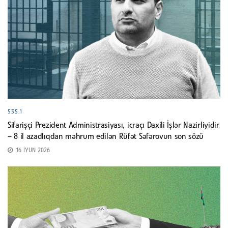
535.1
Sifarişçi Prezident Administrasiyası, icraçı Daxili İşlər Nazirliyidir
– 8 il azadlıqdan məhrum edilən Rüfət Səfərovun son sözü
16 İYUN 2026