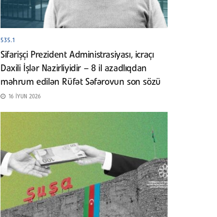
535.1
Sifarişçi Prezident Administrasiyası, icraçı
Daxili İşlər Nazirliyidir – 8 il azadlıqdan
məhrum edilən Rüfət Səfərovun son sözü
16 İYUN 2026