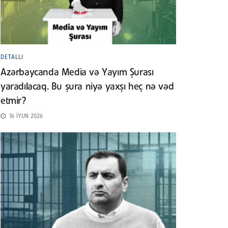
DETALLI
Azərbaycanda Media və Yayım Şurası
yaradılacaq. Bu şura niyə yaxşı heç nə vəd
etmir?
16 İYUN 2026