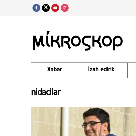
Xəbər
İzah edirik
nidacilar