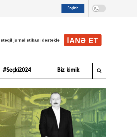
English
IANƏ ET
stəqil jurnalistikanı dəstəklə
#Seçki2024
Biz kimik