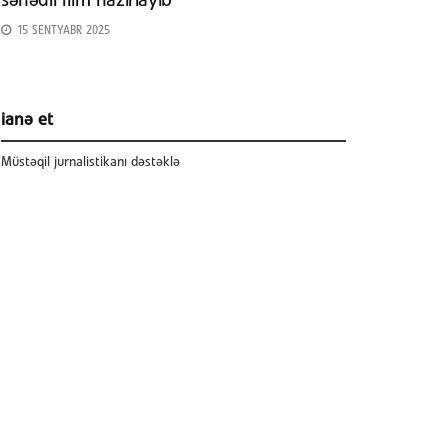
sənədli film hazırlayıb
15 SENTYABR 2025
ianə et
Müstəqil jurnalistikanı dəstəklə