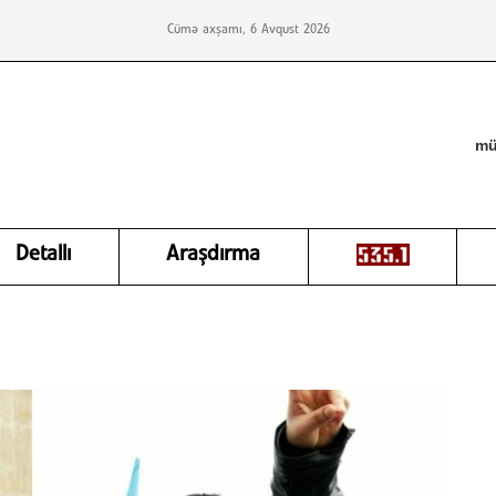
Cümə axşamı, 6 Avqust 2026
mü
Detallı
Araşdırma