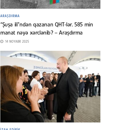
ARAŞDIRMA
“Şuşa ili”ndən qazanan QHT-lər. 585 min
manat nəyə xərclənib? – Araşdırma
14 NOYABR 2025
İZAH EDIRIK