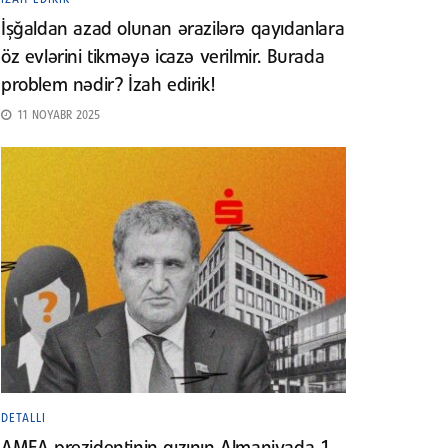
İşğaldan azad olunan ərazilərə qayıdanlara
öz evlərini tikməyə icazə verilmir. Burada
problem nədir? İzah edirik!
11 NOYABR 2025
DETALLI