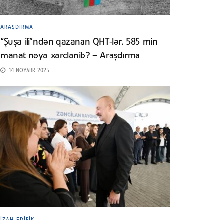
ARAŞDIRMA
“Şuşa ili”ndən qazanan QHT-lər. 585 min
manat nəyə xərclənib? – Araşdırma
14 NOYABR 2025
İZAH EDIRIK