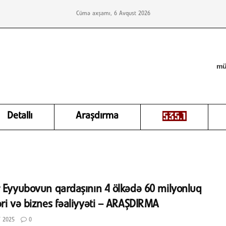
Cümə axşamı, 6 Avqust 2026
mü
Detallı
Araşdırma
 Eyyubovun qardaşının 4 ölkədə 60 milyonluq
ri və biznes fəaliyyəti – ARAŞDIRMA
 2025
0