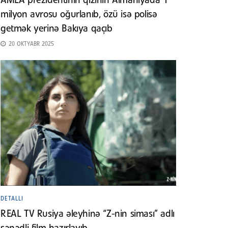
AMEA prezidentinin qızının Almaniyada 1
milyon avrosu oğurlanıb, özü isə polisə
getmək yerinə Bakıya qaçıb
20 OKTYABR 2025
DETALLI
REAL TV Rusiya əleyhinə “Z-nin siması” adlı