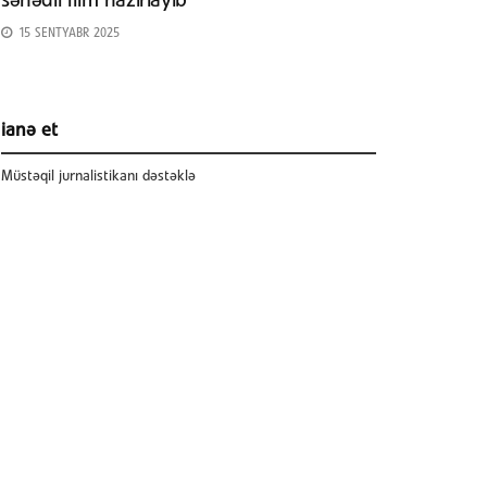
sənədli film hazırlayıb
15 SENTYABR 2025
ianə et
Müstəqil jurnalistikanı dəstəklə