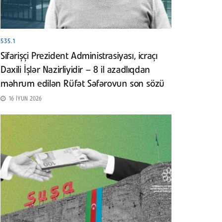
535.1
Sifarişçi Prezident Administrasiyası, icraçı
Daxili İşlər Nazirliyidir – 8 il azadlıqdan
məhrum edilən Rüfət Səfərovun son sözü
16 İYUN 2026