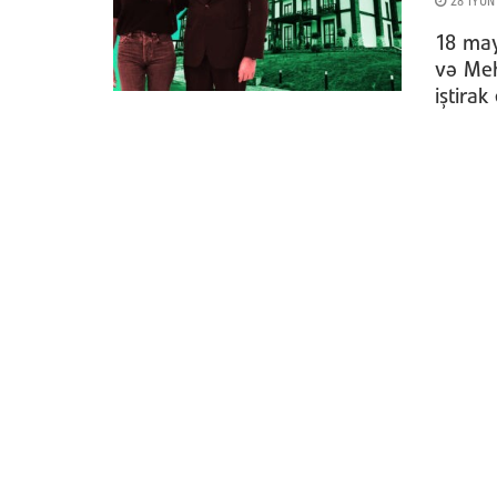
28 İYUN
18 may
və Meh
iştirak