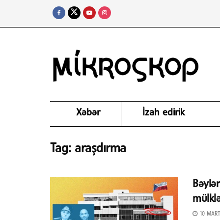
Xəbər
İzah edirik
Tag:
araşdırma
Bəylər
mülklə
10 MART