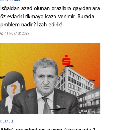
İşğaldan azad olunan ərazilərə qayıdanlara
öz evlərini tikməyə icazə verilmir. Burada
problem nədir? İzah edirik!
11 NOYABR 2025
DETALLI