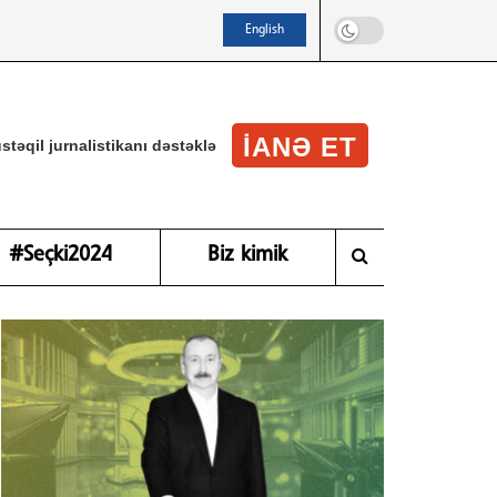
English
IANƏ ET
stəqil jurnalistikanı dəstəklə
#Seçki2024
Biz kimik