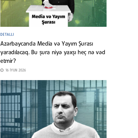
DETALLI
Azərbaycanda Media və Yayım Şurası
yaradılacaq. Bu şura niyə yaxşı heç nə vəd
etmir?
16 İYUN 2026