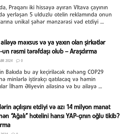
da, Praqanı iki hissəyə ayıran Vltava çayının
ndə yerləşən 5 ulduzlu otelin reklamında onun
arına unikal şəhər mənzərəsi vəd etdiyi ...
i ailəyə məxsus və ya yaxın olan şirkətlər
un rəsmi tərəfdaşı olub – Araşdırma
BR 2024
0
n Bakıda bu ay keçiriləcək nəhəng COP29
nə minlərlə iştirakçı qatılacaq və həmin
çılar İlham Əliyevin ailəsinə və bu ailəyə ...
lərin açılışını etdiyi və azı 14 milyon manat
nən “Ağalı” hotelini hansı YAP-çının oğlu tikib?
ırma