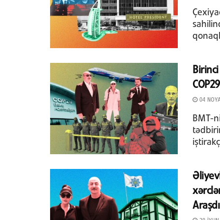
Çexiya
sahili
qonaql
Birinc
COP29-
04 NOYA
BMT-ni
tədbiri
iştirak
Əliyev
xərclə
Araşd