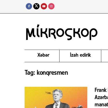
Xəbər
İzah edirik
Tag:
konqresmen
Frank 
Azərb
manatd