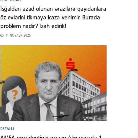
İşğaldan azad olunan ərazilərə qayıdanlara
öz evlərini tikməyə icazə verilmir. Burada
problem nədir? İzah edirik!
11 NOYABR 2025
DETALLI