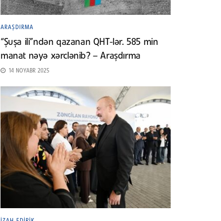
ARAŞDIRMA
“Şuşa ili”ndən qazanan QHT-lər. 585 min
manat nəyə xərclənib? – Araşdırma
14 NOYABR 2025
İZAH EDIRIK