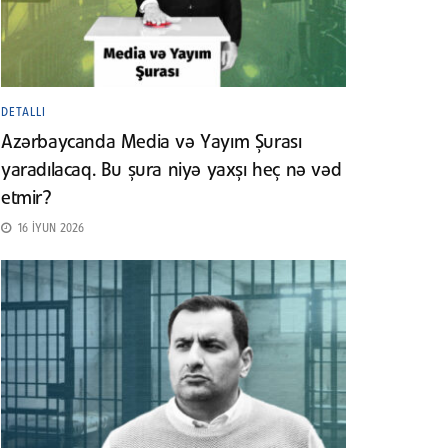
DETALLI
Azərbaycanda Media və Yayım Şurası
yaradılacaq. Bu şura niyə yaxşı heç nə vəd
etmir?
16 İYUN 2026