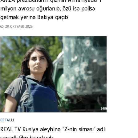
AMEA prezidentinin qızının Almaniyada 1
milyon avrosu oğurlanıb, özü isə polisə
getmək yerinə Bakıya qaçıb
20 OKTYABR 2025
DETALLI
REAL TV Rusiya əleyhinə “Z-nin siması” adlı