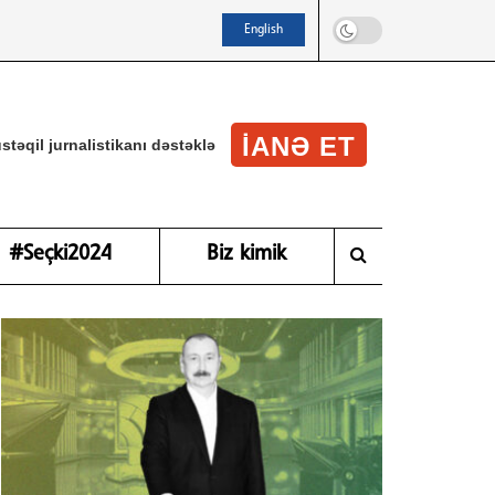
English
IANƏ ET
stəqil jurnalistikanı dəstəklə
#Seçki2024
Biz kimik