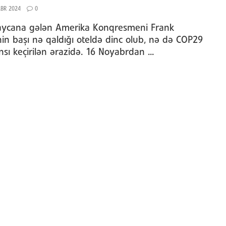
BR 2024
0
ycana gələn Amerika Konqresmeni Frank
nin başı nə qaldığı oteldə dinc olub, nə də COP29
nsı keçirilən ərazidə. 16 Noyabrdan ...