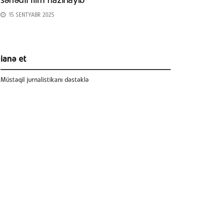
sənədli film hazırlayıb
15 SENTYABR 2025
ianə et
Müstəqil jurnalistikanı dəstəklə