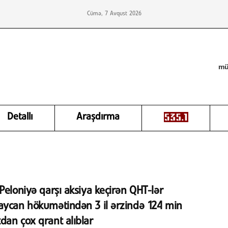
Cümə, 7 Avqust 2026
mü
Detallı
Araşdırma
Peloniyə qarşı aksiya keçirən QHT-lər
aycan hökumətindən 3 il ərzində 124 min
an çox qrant alıblar