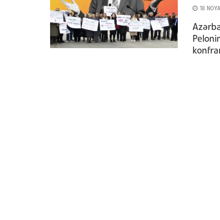
18 NOYA
Azərba
Peloni
konfra