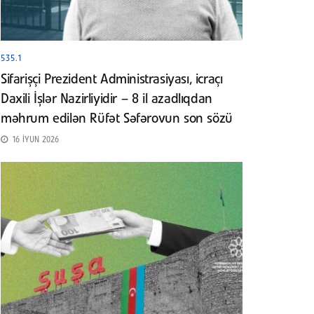
535.1
Sifarişçi Prezident Administrasiyası, icraçı
Daxili İşlər Nazirliyidir – 8 il azadlıqdan
məhrum edilən Rüfət Səfərovun son sözü
16 İYUN 2026