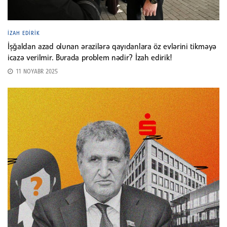
İZAH EDIRIK
İşğaldan azad olunan ərazilərə qayıdanlara öz evlərini tikməyə
icazə verilmir. Burada problem nədir? İzah edirik!
11 NOYABR 2025