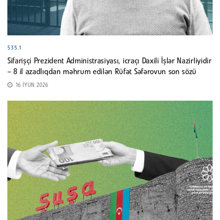
535.1
Sifarişçi Prezident Administrasiyası, icraçı Daxili İşlər Nazirliyidir
– 8 il azadlıqdan məhrum edilən Rüfət Səfərovun son sözü
16 İYUN 2026