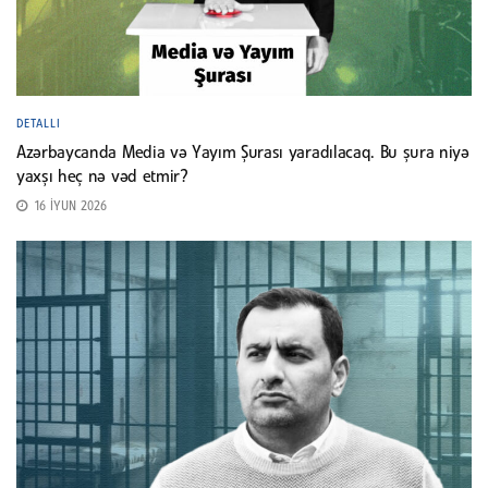
DETALLI
Azərbaycanda Media və Yayım Şurası yaradılacaq. Bu şura niyə
yaxşı heç nə vəd etmir?
16 İYUN 2026