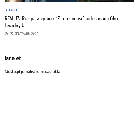
DETALLI
REAL TV Rusiya əleyhinə “Z-nin siması” adlı sənədli film
hazırlayıb
15 SENTYABR 2025
ianə et
Müstəqil jurnalistikanı dəstəklə