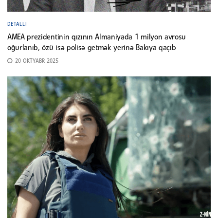
DETALLI
AMEA prezidentinin qızının Almaniyada 1 milyon avrosu
oğurlanıb, özü isə polisə getmək yerinə Bakıya qaçıb
20 OKTYABR 2025