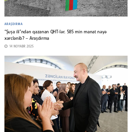
ARAŞDIRMA
“Şuşa ili”ndən qazanan QHT-lər. 585 min manat nəyə
xərclənib? – Araşdırma
14 NOYABR 2025